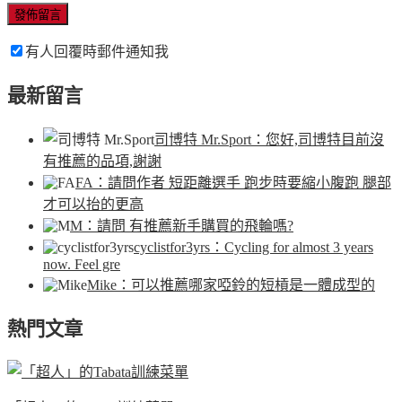
有人回覆時郵件通知我
最新留言
司博特 Mr.Sport
：您好,司博特目前沒
有推薦的品項,謝謝
FA
：請問作者 短距離選手 跑步時要縮小腹跑 腿部
才可以抬的更高
M
：請問 有推薦新手購買的飛輪嗎?
cyclistfor3yrs
：Cycling for almost 3 years
now. Feel gre
Mike
：可以推薦哪家啞鈴的短槓是一體成型的
熱門文章