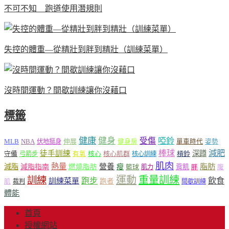
不可不知 跑道使用潛規則
失控的體重—從精壯到胖到精壯（訓練菜單）
沒時間運動？間歇訓練讓你沒藉口
標籤
健康
健身
受傷
啞鈴
MLB
NBA
伸展
伏地挺身
健身房
單車時代
姿勢
減肥
棒球
徒手訓練
深蹲
核心
核心肌群
槓鈴
守備
弓箭步
有氧
核心訓練
肌肉
熱量
脂肪
減脂
營養
減脂指南
燃燒脂肪
瘦
籃球
背肌
肌力
胖
腹
運動
重量訓練
訓練
飲食
跑步
訓練菜單
跑者
肌
裁判
間歇訓練
體能
首頁
授權網站