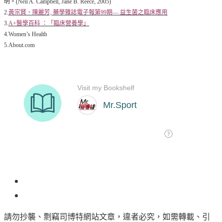
明。(Neil A. Campbell, Jane B. Reece, 2005)
2.
黃宗賢、陳麗芳, 藥學雜誌電子報第99期— 益生菌之臨床應用
3.
A+醫學百科 ：「臨床營養學」
4.Women’s Health
5.About.com
32
請勿抄襲、剽竊司博特網站文章，違者必究，如需轉載、引