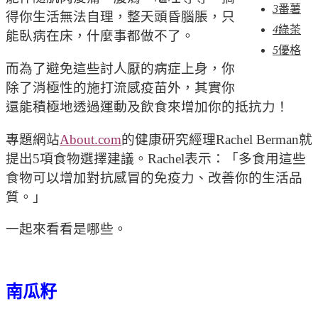
3
番薯
得你生活無法自理，整天頭昏腦脹，只
4
綠茶
能臥病在床，什麼事都做不了。
5
優格
而為了避免這些討人厭的病症上身，你
除了消極性的施打流感疫苗外，其實你
還能積極地透過運動及飲食來增加你的抵抗力！
專題網站
About.com
的健康研究經理Rachel Berman就
提出5項食物選擇建議。Rachel表示：「多食用這些
食物可以增加對抗感冒的免疫力、改善你的生活品
質。」
一起來看看是哪些。
南瓜籽