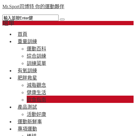
Mr.Sport司博特 你的運動夥伴
選單
首頁
重量訓練
運動百科
綜合訓練
訓練菜單
有氧訓練
肥胖救星
減脂觀念
健康生活
飲食指南
產品測試
活動好康
運動新鮮事
專項運動