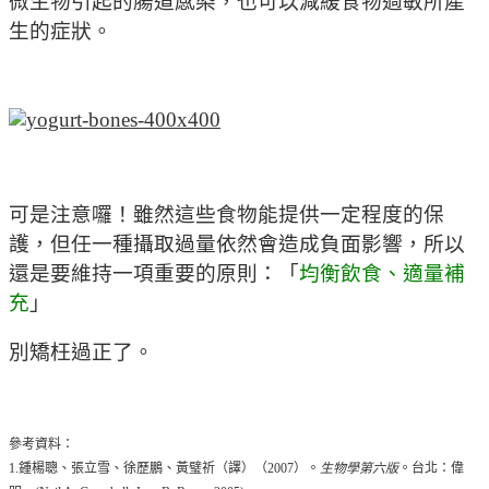
微生物引起的腸道感染，也可以減緩食物過敏所產
生的症狀。
可是注意囉！雖然這些食物能提供一定程度的保
護，但任一種攝取過量依然會造成負面影響，所以
還是要維持一項重要的原則：「
均衡飲食、適量補
充
」
別矯枉過正了。
參考資料：
1.鍾楊聰、張立雪、徐歷鵬、黃璧祈（譯）（2007）。
生物學第六版
。台北：偉