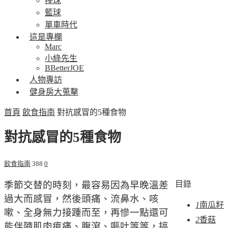
棒球
籃球
單車時代
這是專欄
Marc
小綠先生
BBetterJOE
人物專訪
健身房大蒐擊
首頁
飲食指南
對抗感冒的5種食物
對抗感冒的5種食物
飲食指南
388
0
季節交替的時刻，最容易因為早晚溫差
目錄
過大而感冒，然後頭痛、流鼻水、咳
1
南瓜籽
嗽、全身無力接踵而至，再慘一點還可
2
香菇
能伴隨肌肉痠痛、腹瀉、嘔吐等等，搞