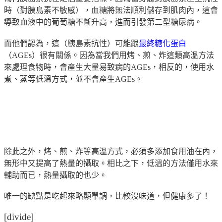
時（對胰島素不敏感），血糖將無法順利儲存到肌肉內，這會
導致血液中的葡萄糖不斷升高，進而引發第二型糖尿病。
而他們認為，這（胰島素抗性）可能跟
最終糖化蛋白
（AGEs）很有關係。因為當我們用烤、煎、炸這類高溫方法
來處理食物時，會產生大量易致病的AGEs，相反的，使用水
煮、蒸等低溫方式，並不會產生AGEs。
除此之外，烤、煎、炸等高溫方式，必須多添加食用油在內，
無形中又提高了熱量的攝取。相比之下，低溫的方法僅用水來
輔助而已，熱量攝取的也少。
唯一的缺點是吃起來略顯單調，比較沒味道，但健康多了！
[divide]