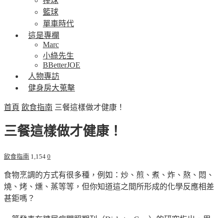
棒球
籃球
單車時代
這是專欄
Marc
小綠先生
BBetterJOE
人物專訪
健身房大蒐擊
首頁
飲食指南
三餐這樣做才健康！
三餐這樣做才健康！
飲食指南
1,154
0
食物烹調的方式有很多種，例如：炒、煎、煮、炸、熬、悶、
燒、烤、燻、蒸等等，但你知道這之間所形成的化學反應相差
甚鉅嗎？