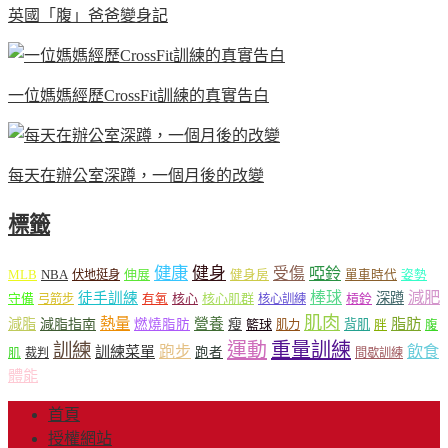
英國「腹」爸爸變身記
一位媽媽經歷CrossFit訓練的真實告白
每天在辦公室深蹲，一個月後的改變
標籤
健康
健身
受傷
啞鈴
MLB
NBA
伸展
伏地挺身
健身房
單車時代
姿勢
減肥
棒球
徒手訓練
深蹲
核心
核心肌群
槓鈴
守備
弓箭步
有氧
核心訓練
肌肉
熱量
脂肪
減脂
營養
減脂指南
燃燒脂肪
瘦
籃球
背肌
肌力
胖
腹
運動
重量訓練
訓練
飲食
跑步
訓練菜單
跑者
肌
裁判
間歇訓練
體能
首頁
授權網站