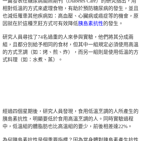
一篇發表在糖尿病關照期刊（Diabetes Care）的研究指出，用
相對低溫的方式來處理食物，有助於預防糖尿病的發生，並且
也減低罹患其他疾病如：高血壓、心臟病或癌症等的機會，原
因就在於這種烹飪方式可有效降低
胰島素抗性
的發生。
研究人員尋找了74名過重的人來參與實驗，他們將其分成兩
組，且都分別給予相同的食材，但其中一組規定必須使用高溫
的方式烹調（如：烤、煎、炸），而另一組則是使用低溫的方
式料理（如：水煮、蒸）。
經過四個星期後，研究人員發現，食用低溫烹調的人所產生的
胰島素抗性，明顯要低於食用高溫烹調的人。同時實驗過程
中，低溫組的體脂肪也比高溫組的要少，前後相差達22%。
為何胰島素抗性是個重要指標？因為當身體對胰島素產生抗性