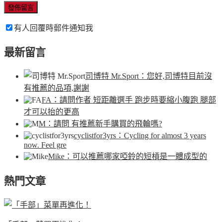
有人回覆時郵件通知我
最新留言
司博特 Mr.Sport
：您好,司博特目前沒
有推薦的品項,謝謝
FA
：請問作者 短距離選手 跑步時要縮小腹跑 腿部
才可以抬的更高
M
：請問 有推薦新手購買的飛輪嗎?
cyclistfor3yrs
：Cycling for almost 3 years
now. Feel gre
Mike
：可以推薦哪家啞鈴的短槓是一體成型的
熱門文章