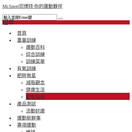
Mr.Sport司博特 你的運動夥伴
選單
首頁
重量訓練
運動百科
綜合訓練
訓練菜單
有氧訓練
肥胖救星
減脂觀念
健康生活
飲食指南
產品測試
活動好康
運動新鮮事
專項運動