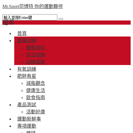
Mr.Sport司博特 你的運動夥伴
選單
首頁
重量訓練
運動百科
綜合訓練
訓練菜單
有氧訓練
肥胖救星
減脂觀念
健康生活
飲食指南
產品測試
活動好康
運動新鮮事
專項運動