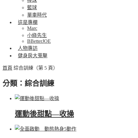
棒球
籃球
單車時代
這是專欄
Marc
小綠先生
BBetterJOE
人物專訪
健身房大蒐擊
首頁
綜合訓練
（第 5 頁）
分類：綜合訓練
運動後甜點—收操