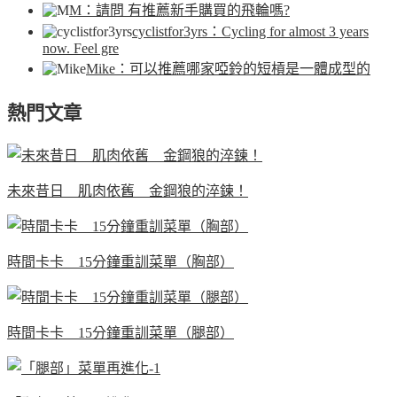
M
：請問 有推薦新手購買的飛輪嗎?
cyclistfor3yrs
：Cycling for almost 3 years
now. Feel gre
Mike
：可以推薦哪家啞鈴的短槓是一體成型的
熱門文章
未來昔日 肌肉依舊 金鋼狼的淬鍊！
時間卡卡 15分鐘重訓菜單（胸部）
時間卡卡 15分鐘重訓菜單（腿部）