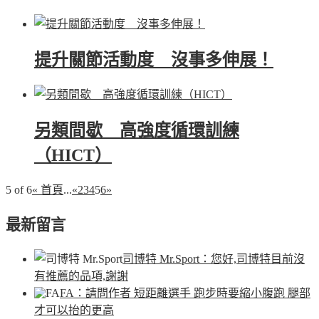
提升關節活動度 沒事多伸展！
另類間歇 高強度循環訓練
（HICT）
5 of 6
« 首頁
...
«
2
3
4
5
6
»
最新留言
司博特 Mr.Sport
：您好,司博特目前沒
有推薦的品項,謝謝
FA
：請問作者 短距離選手 跑步時要縮小腹跑 腿部
才可以抬的更高