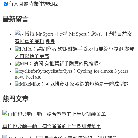
有人回覆時郵件通知我
最新留言
司博特 Mr.Sport
：您好,司博特目前沒
有推薦的品項,謝謝
FA
：請問作者 短距離選手 跑步時要縮小腹跑 腿部
才可以抬的更高
M
：請問 有推薦新手購買的飛輪嗎?
cyclistfor3yrs
：Cycling for almost 3 years
now. Feel gre
Mike
：可以推薦哪家啞鈴的短槓是一體成型的
熱門文章
再忙也要動一動 適合爸爸的上半身訓練菜單