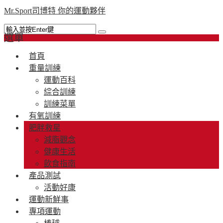
Mr.Sport司博特 你的運動夥伴
選單
首頁
重量訓練
運動百科
綜合訓練
訓練菜單
有氧訓練
肥胖救星
減脂觀念
健康生活
飲食指南
產品測試
活動好康
運動新鮮事
專項運動