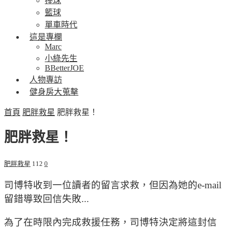
棒球
籃球
單車時代
這是專欄
Marc
小綠先生
BBetterJOE
人物專訪
健身房大蒐擊
首頁
肥胖救星
肥胖救星！
肥胖救星！
肥胖救星
112
0
司博特收到一位讀者的留言求救，但因為她的e-mail
留錯導致回信失敗...
為了在時限內完成救援任務，司博特決定將這封信