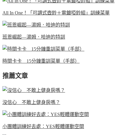
All In One！「可調式壺鈴＋電鍍啞鈴組」訓練菜單
班恩崛起—湯姆．哈迪的特訓
時間卡卡 15分鐘重訓菜單（手部）
推薦文章
沒信心 不敢上健身房嗎？
小團體訓練好去處：YES輕體運動空間