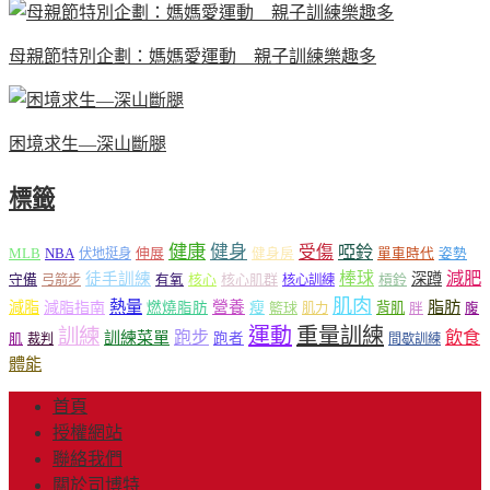
母親節特別企劃：媽媽愛運動 親子訓練樂趣多
困境求生—深山斷腿
標籤
健康
健身
受傷
啞鈴
MLB
NBA
伸展
伏地挺身
健身房
單車時代
姿勢
減肥
棒球
徒手訓練
深蹲
核心
核心肌群
槓鈴
守備
弓箭步
有氧
核心訓練
肌肉
熱量
脂肪
減脂
營養
減脂指南
燃燒脂肪
瘦
籃球
背肌
肌力
胖
腹
運動
重量訓練
訓練
飲食
跑步
訓練菜單
跑者
肌
裁判
間歇訓練
體能
首頁
授權網站
聯絡我們
關於司博特