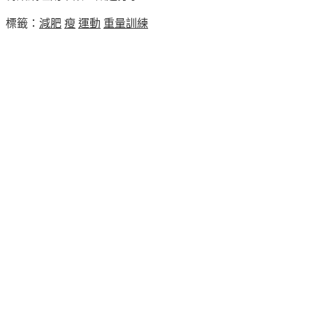
標籤：
減肥
瘦
運動
重量訓練