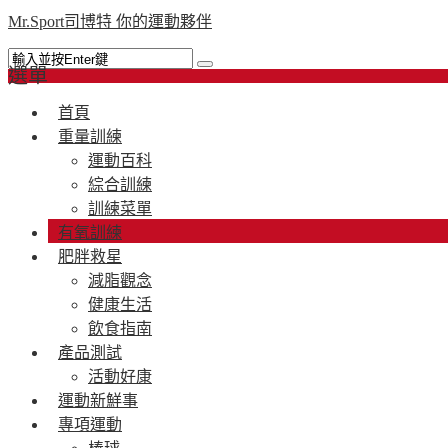
Mr.Sport司博特 你的運動夥伴
選單
首頁
重量訓練
運動百科
綜合訓練
訓練菜單
有氧訓練
肥胖救星
減脂觀念
健康生活
飲食指南
產品測試
活動好康
運動新鮮事
專項運動