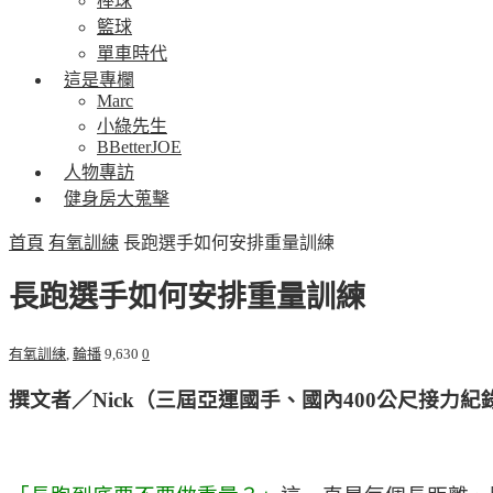
棒球
籃球
單車時代
這是專欄
Marc
小綠先生
BBetterJOE
人物專訪
健身房大蒐擊
首頁
有氧訓練
長跑選手如何安排重量訓練
長跑選手如何安排重量訓練
有氧訓練
,
輪播
9,630
0
撰文者／Nick（三屆亞運國手、國內400公尺接力紀