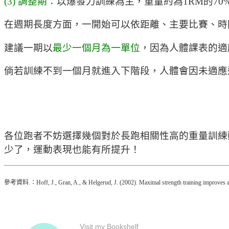
(3) 調整期：
以爆發力訓練為主，重量約為1RM的70%
在週期長度方面，一開始可以依距離、主要比賽、時
建議一期以
最少一個月為一單位
，因為人體課表的適
倘若訓練不到一個月就進入下階段，人體會因未適應
各位跑者不妨選擇幾個對於長跑相關性高的重量訓練
少了，運動表現也能有所提升！
參考資料.：Hoff, J., Gran, A., & Helgerud, J. (2002). Maximal strength training improves a