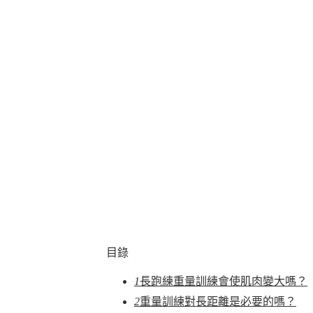
目錄
1
長跑練重量訓練會使肌肉變大嗎？
2
重量訓練對長距離是必要的嗎？