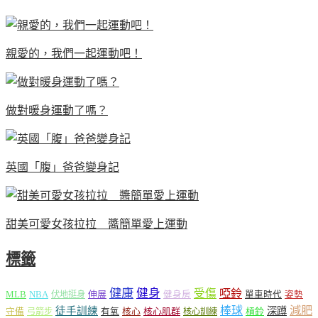
親愛的，我們一起運動吧！
做對暖身運動了嗎？
英國「腹」爸爸變身記
甜美可愛女孩拉拉 醬簡單愛上運動
標籤
健康
健身
受傷
啞鈴
MLB
NBA
伸展
伏地挺身
健身房
單車時代
姿勢
減肥
棒球
徒手訓練
深蹲
核心
核心肌群
槓鈴
守備
弓箭步
有氧
核心訓練