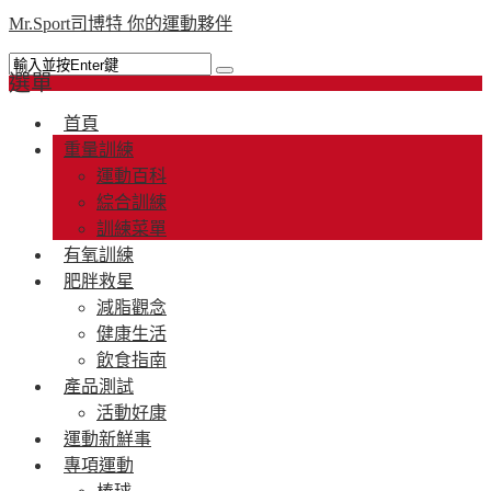
Mr.Sport司博特 你的運動夥伴
選單
首頁
重量訓練
運動百科
綜合訓練
訓練菜單
有氧訓練
肥胖救星
減脂觀念
健康生活
飲食指南
產品測試
活動好康
運動新鮮事
專項運動