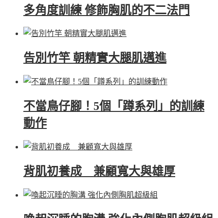
多角度訓練 修飾胸肌的不二法門
告別竹竿 朝精實大腿肌邁進
不當鳥仔腳！5個「蹲系列」的訓練
動作
背肌初養成 兼顧寬大與雄厚