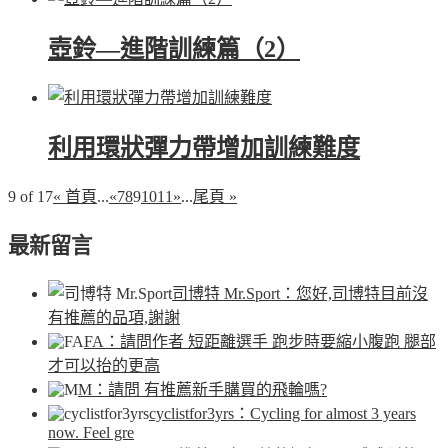
壺鈴—進階訓練篇（2）
利用環狀彈力帶增加訓練難度
9 of 17
« 首頁
...
«
7
8
9
10
11
»
...
尾頁 »
最新留言
司博特 Mr.Sport
：您好,司博特目前沒
有推薦的品項,謝謝
FA
：請問作者 短距離選手 跑步時要縮小腹跑 腿部
才可以抬的更高
M
：請問 有推薦新手購買的飛輪嗎?
cyclistfor3yrs
：Cycling for almost 3 years
now. Feel gre