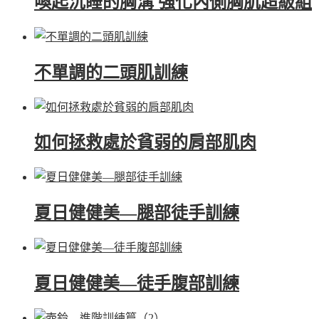
喚起沉睡的胸溝 強化內側胸肌超級組
不單調的二頭肌訓練
如何拯救處於貧弱的肩部肌肉
夏日健健美—腿部徒手訓練
夏日健健美—徒手腹部訓練