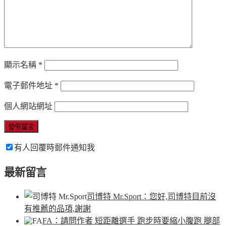
顯示名稱
*
電子郵件地址
*
個人網站網址
有人回覆時郵件通知我
最新留言
司博特 Mr.Sport
：您好,司博特目前沒
有推薦的品項,謝謝
FA
：請問作者 短距離選手 跑步時要縮小腹跑 腿部