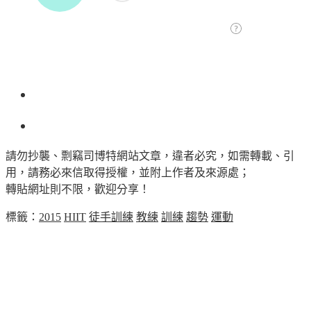
請勿抄襲、剽竊司博特網站文章，違者必究，如需轉載、引
用，請務必來信取得授權，並附上作者及來源處；
轉貼網址則不限，歡迎分享！
標籤：
2015
HIIT
徒手訓練
教練
訓練
趨勢
運動