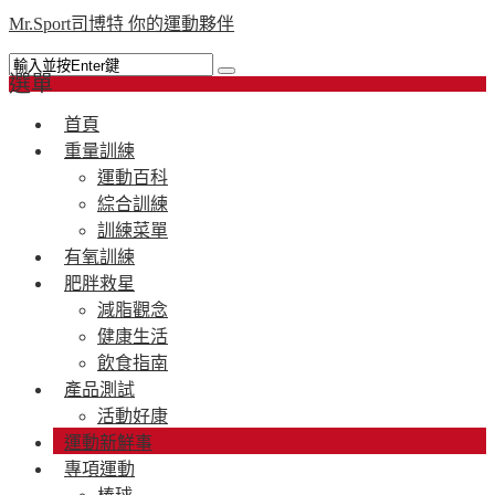
Mr.Sport司博特 你的運動夥伴
選單
首頁
重量訓練
運動百科
綜合訓練
訓練菜單
有氧訓練
肥胖救星
減脂觀念
健康生活
飲食指南
產品測試
活動好康
運動新鮮事
專項運動