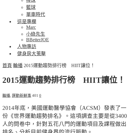
棒球
籃球
單車時代
這是專欄
Marc
小綠先生
BBetterJOE
人物專訪
健身房大蒐擊
首頁
輪播
2015運動趨勢排行榜 HIIT讓位！
2015運動趨勢排行榜 HIIT讓位！
輪播
,
運動新鮮事
401
0
2014年底，美國運動醫學協會（ACSM）發表了一
份《世界運動趨勢排名》。這項調查主要是從3400
人的問卷中，針對五花八門的運動項目及課程做出
排名、分析目前健身界的流行脈動。