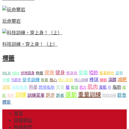
玩命攀岩
科技訓練，穿上身！（上）
標籤
健康
健身
受傷
啞鈴
MLB
NBA
伸展
伏地挺身
健身房
單車時代
姿勢
減肥
棒球
徒手訓練
深蹲
核心
核心肌群
槓鈴
守備
弓箭步
有氧
核心訓練
肌肉
熱量
脂肪
減脂
營養
減脂指南
燃燒脂肪
瘦
籃球
背肌
肌力
胖
腹
運動
重量訓練
訓練
飲食
跑步
訓練菜單
跑者
肌
裁判
間歇訓練
體能
首頁
授權網站
聯絡我們