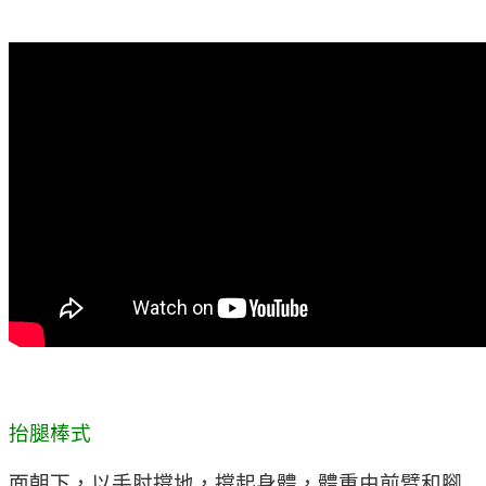
抬腿棒式
面朝下，以手肘撐地，撐起身體，體重由前臂和腳