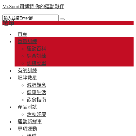
Mr.Sport司博特 你的運動夥伴
選單
首頁
重量訓練
運動百科
綜合訓練
訓練菜單
有氧訓練
肥胖救星
減脂觀念
健康生活
飲食指南
產品測試
活動好康
運動新鮮事
專項運動