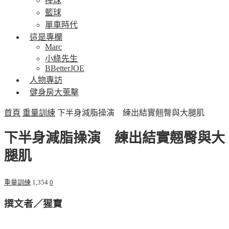
棒球
籃球
單車時代
這是專欄
Marc
小綠先生
BBetterJOE
人物專訪
健身房大蒐擊
首頁
重量訓練
下半身減脂操演 練出結實翹臀與大腿肌
下半身減脂操演 練出結實翹臀與大
腿肌
重量訓練
1,354
0
撰文者／猩寶