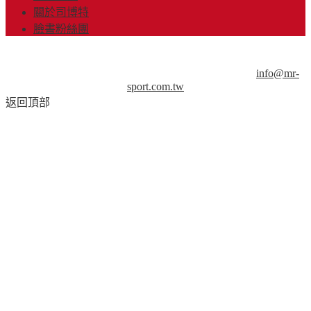
關於司博特
臉書粉絲團
© Copyright 2013-2018 Mr.Sport 司博特 著作權所有，請勿抄
襲，請務必來信取得授權！商業用途請來信洽談。
info@mr-
sport.com.tw
返回頂部