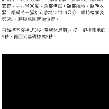
支撐。手肘彎90度。背部伸直，髖部離地。軀幹收
緊，緩緩將一腳抬到離地15到20公分，維持這個姿
勢5秒，將腿放回起始位置。
再維持基礎棒式5秒 (當成休息期)，換一腳抬離地面
5秒，再回到基礎棒式5秒。