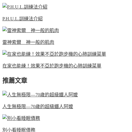
P.H.U.L.訓練法介紹
雷神索爾 神一般的肌肉
在家也能練！效果不亞於跑步機的心肺訓練菜單
推薦文章
人生無極限—70歲的超級鐵人阿嬤
別小看睡眠債務