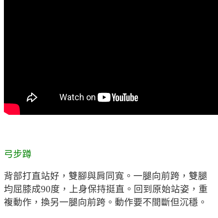
弓步蹲
背部打直站好，雙腳與肩同寬。一腿向前跨，雙腿
均屈膝成90度，上身保持挺直。回到原始站姿，重
複動作，換另一腿向前跨。動作要不間斷但沉穩。