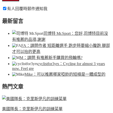
有人回覆時郵件通知我
最新留言
司博特 Mr.Sport
：您好,司博特目前沒
有推薦的品項,謝謝
FA
：請問作者 短距離選手 跑步時要縮小腹跑 腿部
才可以抬的更高
M
：請問 有推薦新手購買的飛輪嗎?
cyclistfor3yrs
：Cycling for almost 3 years
now. Feel gre
Mike
：可以推薦哪家啞鈴的短槓是一體成型的
熱門文章
美國隊長：克里斯伊凡的訓練菜單