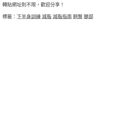
轉貼網址則不限，歡迎分享！
標籤：
下半身訓練
減脂
減脂指南
翹臀
腿部