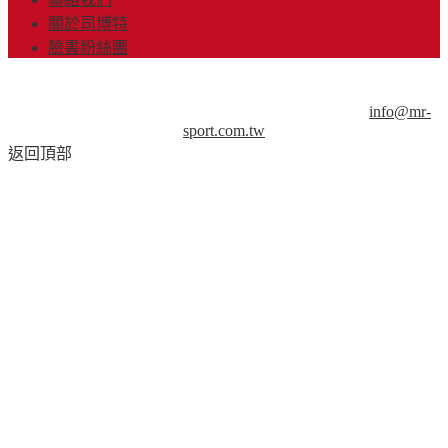
關於司博特
臉書粉絲團
© Copyright 2013-2018 Mr.Sport 司博特 著作權所有，請勿抄
襲，請務必來信取得授權！商業用途請來信洽談。
info@mr-
sport.com.tw
返回頂部