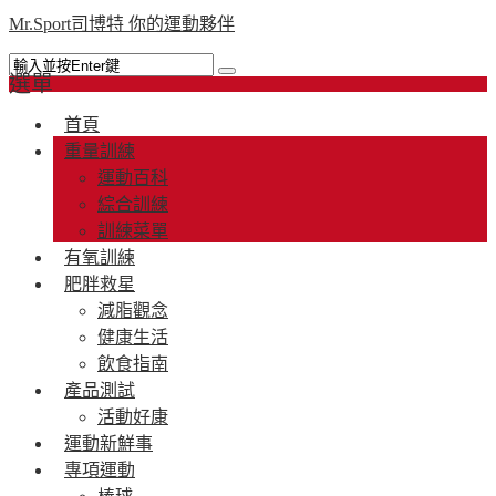
Mr.Sport司博特 你的運動夥伴
選單
首頁
重量訓練
運動百科
綜合訓練
訓練菜單
有氧訓練
肥胖救星
減脂觀念
健康生活
飲食指南
產品測試
活動好康
運動新鮮事
專項運動