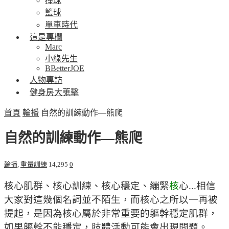
棒球
籃球
單車時代
這是專欄
Marc
小綠先生
BBetterJOE
人物專訪
健身房大蒐擊
首頁
輪播
自然的訓練動作—熊爬
自然的訓練動作—熊爬
輪播
,
重量訓練
14,295
0
核心肌群、核心訓練、核心穩定、繃緊
核
心...相信
大家對這幾個名詞並不陌生，而核心之所以一再被
提起，是因為核心屬於非常重要的軀幹穩定肌群，
如果軀幹不能穩定，肢體活動可能會出現問題。