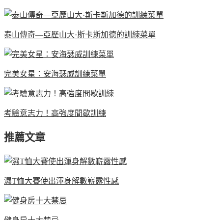
泰山傳奇—亞歷山大·斯卡斯加德的訓練菜單
完美女星：安海瑟威訓練菜單
考驗意志力！高強度間歇訓練
推薦文章
濕T恤大賽使出渾身解數嶄露性感