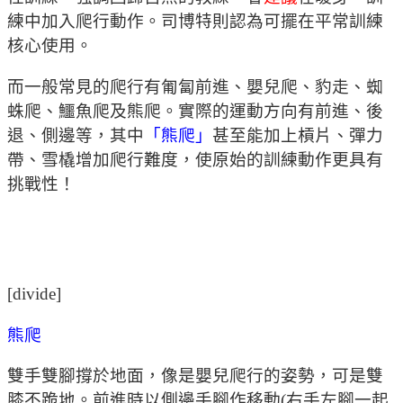
練中加入爬行動作。司博特則認為可擺在平常訓練
核心使用。
而一般常見的爬行有匍匐前進、嬰兒爬、豹走、蜘
蛛爬、鱷魚爬及熊爬。實際的運動方向有前進、後
退、側邊等，其中
「熊爬」
甚至能加上槓片、彈力
帶、雪橇增加爬行難度，使原始的訓練動作更具有
挑戰性！
[divide]
熊爬
雙手雙腳撐於地面，像是嬰兒爬行的姿勢，可是雙
膝不跪地。前進時以側邊手腳作移動(右手左腳一起