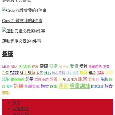
健身房十大禁忌
CrossFit教會我的4件事
運動完後必做的4件事
標籤
健康
健身
受傷
啞鈴
MLB
NBA
伸展
伏地挺身
健身房
單車時代
姿勢
減肥
棒球
徒手訓練
深蹲
核心
核心肌群
槓鈴
守備
弓箭步
有氧
核心訓練
肌肉
熱量
脂肪
減脂
營養
減脂指南
燃燒脂肪
瘦
籃球
背肌
肌力
胖
腹
運動
重量訓練
訓練
飲食
跑步
訓練菜單
跑者
肌
裁判
間歇訓練
體能
首頁
授權網站
聯絡我們