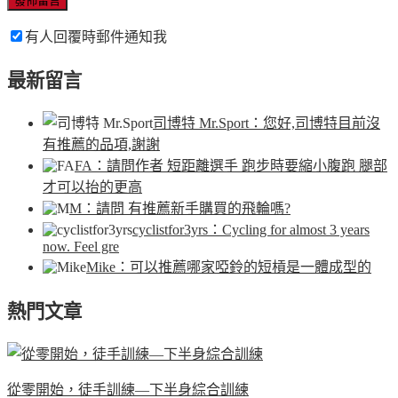
有人回覆時郵件通知我
最新留言
司博特 Mr.Sport
：您好,司博特目前沒
有推薦的品項,謝謝
FA
：請問作者 短距離選手 跑步時要縮小腹跑 腿部
才可以抬的更高
M
：請問 有推薦新手購買的飛輪嗎?
cyclistfor3yrs
：Cycling for almost 3 years
now. Feel gre
Mike
：可以推薦哪家啞鈴的短槓是一體成型的
熱門文章
從零開始，徒手訓練—下半身綜合訓練