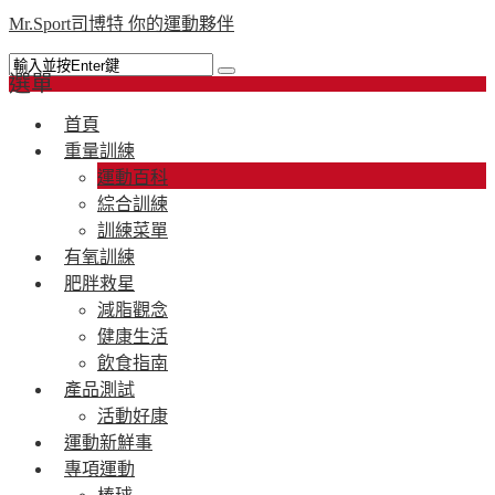
Mr.Sport司博特 你的運動夥伴
選單
首頁
重量訓練
運動百科
綜合訓練
訓練菜單
有氧訓練
肥胖救星
減脂觀念
健康生活
飲食指南
產品測試
活動好康
運動新鮮事
專項運動