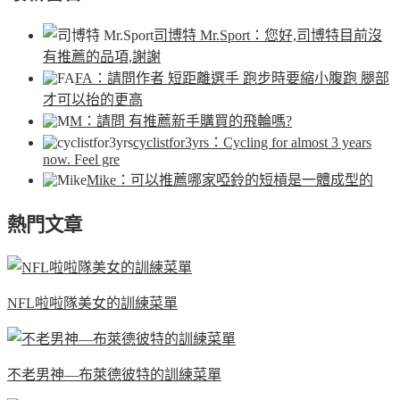
司博特 Mr.Sport
：您好,司博特目前沒
有推薦的品項,謝謝
FA
：請問作者 短距離選手 跑步時要縮小腹跑 腿部
才可以抬的更高
M
：請問 有推薦新手購買的飛輪嗎?
cyclistfor3yrs
：Cycling for almost 3 years
now. Feel gre
Mike
：可以推薦哪家啞鈴的短槓是一體成型的
熱門文章
NFL啦啦隊美女的訓練菜單
不老男神—布萊德彼特的訓練菜單