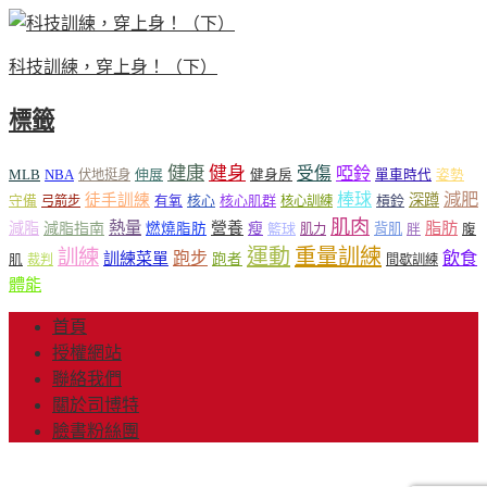
科技訓練，穿上身！（下）
標籤
健康
健身
受傷
啞鈴
MLB
NBA
伸展
伏地挺身
健身房
單車時代
姿勢
減肥
棒球
徒手訓練
深蹲
核心
核心肌群
槓鈴
守備
弓箭步
有氧
核心訓練
肌肉
熱量
脂肪
減脂
營養
減脂指南
燃燒脂肪
瘦
籃球
背肌
肌力
胖
腹
運動
重量訓練
訓練
飲食
跑步
訓練菜單
跑者
肌
裁判
間歇訓練
體能
首頁
授權網站
聯絡我們
關於司博特
臉書粉絲團
© Copyright 2013-2018 Mr.Sport 司博特 著作權所有，請勿抄