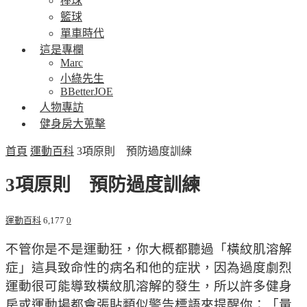
棒球
籃球
單車時代
這是專欄
Marc
小綠先生
BBetterJOE
人物專訪
健身房大蒐擊
首頁
運動百科
3項原則 預防過度訓練
3項原則 預防過度訓練
運動百科
6,177
0
不管你是不是運動狂，你大概都聽過「橫紋肌溶解
症」這具致命性的病名和他的症狀，因為過度劇烈
運動很可能導致橫紋肌溶解的發生，所以許多健身
房或運動場都會張貼類似警告標語來提醒你：「量