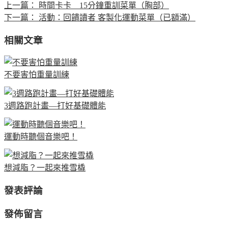
上一篇：
時間卡卡 15分鐘重訓菜單（胸部）
下一篇：
活動：回饋讀者 客製化運動菜單（已額滿）
相關文章
不要害怕重量訓練
3週路跑計畫—打好基礎體能
運動時聽個音樂吧！
想減脂？一起來推雪橇
發表評論
發佈留言