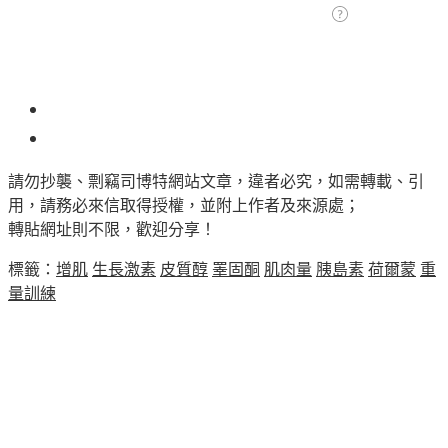
106
請勿抄襲、剽竊司博特網站文章，違者必究，如需轉載、引
用，請務必來信取得授權，並附上作者及來源處；
轉貼網址則不限，歡迎分享！
標籤：
增肌
生長激素
皮質醇
睪固酮
肌肉量
胰島素
荷爾蒙
重
量訓練