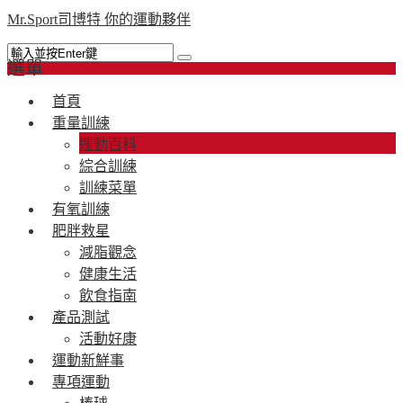
Mr.Sport司博特 你的運動夥伴
選單
首頁
重量訓練
運動百科
綜合訓練
訓練菜單
有氧訓練
肥胖救星
減脂觀念
健康生活
飲食指南
產品測試
活動好康
運動新鮮事
專項運動