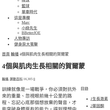
棒球
籃球
單車時代
這是專欄
Marc
小綠先生
BBetterJOE
人物專訪
健身房大蒐擊
首頁
輪播
4個與肌肉生長相關的賀爾蒙
4個與肌肉生長相關的賀爾蒙
輪播
,
運動百科
16,305
0
訓練就像是一場戰爭，你必須對抗外
目錄
來的重量、忽視眼前幾十公里的路
1
生長激素
程、忘記心底那個想放棄的聲音，才
2
睪固酮
能突破身體原有的能力，得到理想中