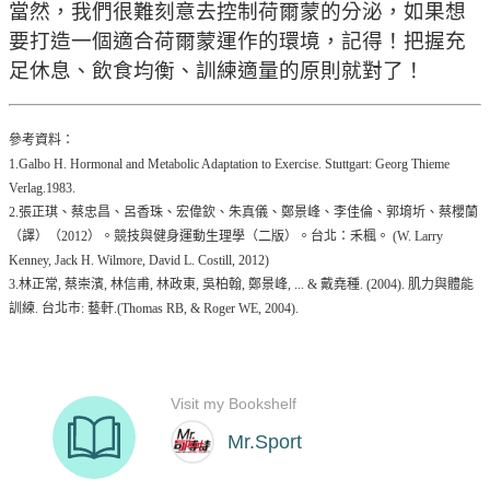
當然，我們很難刻意去控制荷爾蒙的分泌，如果想
要打造一個適合荷爾蒙運作的環境，記得！把握充
足休息、飲食均衡、訓練適量的原則就對了！
參考資料：
1.Galbo H. Hormonal and Metabolic Adaptation to Exercise. Stuttgart: Georg Thieme
Verlag.1983.
2.張正琪、蔡忠昌、呂香珠、宏偉欽、朱真儀、鄭景峰、李佳倫、郭堉圻、蔡櫻蘭
（譯）（2012）。競技與健身運動生理學（二版）。台北：禾楓。 (W. Larry
Kenney, Jack H. Wilmore, David L. Costill, 2012)
3.林正常, 蔡崇濱, 林信甫, 林政東, 吳柏翰, 鄭景峰, ... & 戴堯種. (2004). 肌力與體能
訓練. 台北市: 藝軒.(Thomas RB, & Roger WE, 2004).