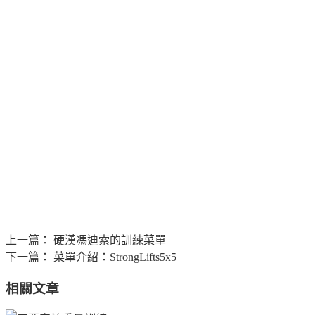
上一篇：
硬漢馮迪索的訓練菜單
下一篇：
菜單介紹：StrongLifts5x5
相關文章