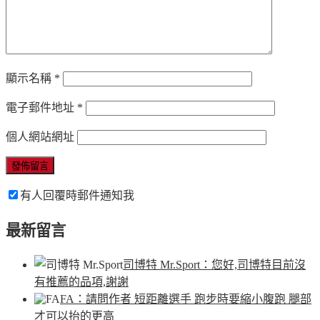
顯示名稱
*
電子郵件地址
*
個人網站網址
有人回覆時郵件通知我
最新留言
司博特 Mr.Sport
：您好,司博特目前沒
有推薦的品項,謝謝
FA
：請問作者 短距離選手 跑步時要縮小腹跑 腿部
才可以抬的更高