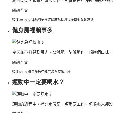
夏日炎炎，嚴苛的氣候條件，對喜歡在戶外運動的人來說
閱讀全文
輪播
393
0
交換熱
對流
流汗
濕度
熱環境
皮膚
輻射
運動
高溫
健身房裡糗事多
今天並不打算聊肌肉、談減肥、講解動作；想換個口味，
閱讀全文
輪播
940
0
健身房
流汗
糗事
超負荷
跑步機
運動中一定要喝水？
運動的過程中，補充水份是一項重要工作，但很多人卻沒有