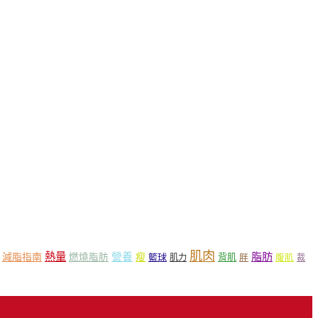
肌肉
熱量
脂肪
營養
減脂指南
燃燒脂肪
瘦
籃球
背肌
肌力
胖
腹肌
裁