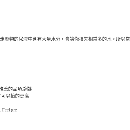
走廢物的尿液中含有大量水分，會讓你損失相當多的水。所以常聽到
推薦的品項,謝謝
才可以抬的更高
 Feel gre