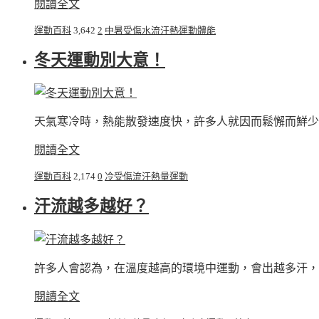
閱讀全文
運動百科
3,642
2
中暑
受傷
水
流汗
熱
運動
體能
冬天運動別大意！
天氣寒冷時，熱能散發速度快，許多人就因而鬆懈而鮮少注
閱讀全文
運動百科
2,174
0
冷
受傷
流汗
熱量
運動
汗流越多越好？
許多人會認為，在溫度越高的環境中運動，會出越多汗，代
閱讀全文