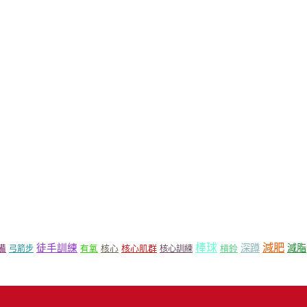
減肥
棒球
徒手訓練
深蹲
減脂
核心
核心肌群
槓鈴
備
弓箭步
有氧
核心訓練