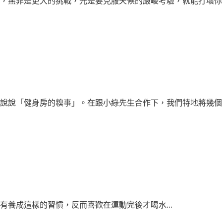
，無非是更大的挑戰，光是要克服天候的嚴峻考驗，就能打壞你想
說說「健身房的糗事」。在跟小綠先生合作下，我們特地將幾個健身
養成這樣的習慣，反而喜歡在運動完後才喝水...