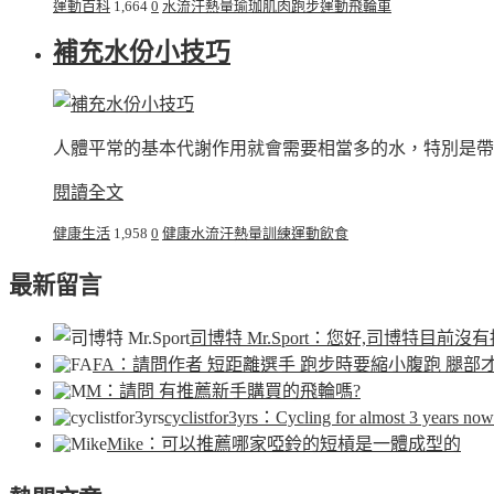
運動百科
1,664
0
水
流汗
熱量
瑜珈
肌肉
跑步
運動
飛輪車
補充水份小技巧
人體平常的基本代謝作用就會需要相當多的水，特別是帶
閱讀全文
健康生活
1,958
0
健康
水
流汗
熱量
訓練
運動
飲食
最新留言
司博特 Mr.Sport
：您好,司博特目前沒有
FA
：請問作者 短距離選手 跑步時要縮小腹跑 腿部
M
：請問 有推薦新手購買的飛輪嗎?
cyclistfor3yrs
：Cycling for almost 3 years now.
Mike
：可以推薦哪家啞鈴的短槓是一體成型的