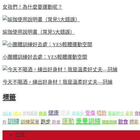
女孩們！為什麼要運動呢？
瑜珈使用說明書（常見5大錯誤）
小團體訓練好去處：YES輕體運動空間
今天不喝酒，練出好身材！我是溫柔好丈夫—冠綸
標籤
健康
健身
受傷
啞鈴
MLB
NBA
伸展
伏地挺身
健身房
單車時代
姿勢
守
運動
重量訓練
訓練
飲食
跑步
體能
訓練菜單
跑者
判
間歇訓練
首頁