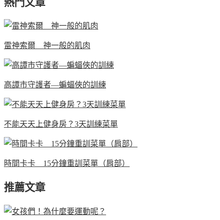
熱門文章
雷神索爾 神一般的肌肉
高譚市守護者—蝙蝠俠的訓練
不能天天上健身房？3天訓練菜單
時間卡卡 15分鐘重訓菜單（肩部）
推薦文章