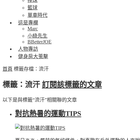
棒球
籃球
單車時代
這是專欄
Marc
小綠先生
BBetterJOE
人物專訪
健身房大蒐擊
首頁
標籤存檔：流汗
標籤：流汗
訂閱該標籤的文章
以下是與標籤“流汗”相關聯的文章
對抗熱暑的運動TIPS