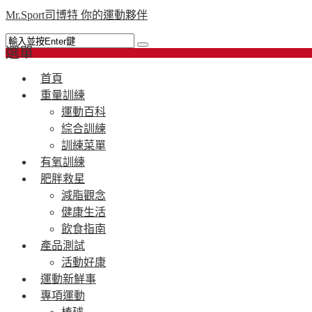
Mr.Sport司博特 你的運動夥伴
選單
首頁
重量訓練
運動百科
綜合訓練
訓練菜單
有氧訓練
肥胖救星
減脂觀念
健康生活
飲食指南
產品測試
活動好康
運動新鮮事
專項運動