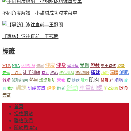
不同角度解讀 小甜甜成功減重菜單
【專訪】泳往直前—王冠閎
標籤
健康
健身
受傷
啞鈴
MLB
NBA
伸展
伏地挺身
健身房
單車時代
姿勢
減肥
棒球
徒手訓練
深蹲
核心
核心肌群
槓鈴
守備
弓箭步
有氧
核心訓練
肌肉
熱量
脂肪
減脂
營養
減脂指南
燃燒脂肪
瘦
籃球
背肌
肌力
胖
腹
運動
重量訓練
訓練
飲食
跑步
訓練菜單
跑者
肌
裁判
間歇訓練
體能
首頁
授權網站
聯絡我們
關於司博特