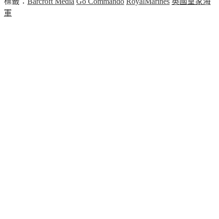
標籤：
Barcroft Media
Go Commando
RoyalMarines
英國皇家海
軍