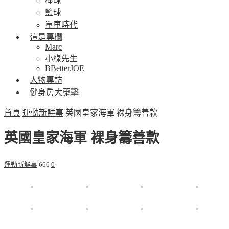
棒球
籃球
單車時代
這是專欄
Marc
小綠先生
BBetterJOE
人物專訪
健身房大蒐擊
首頁
運動新鮮事
英國皇家海軍 裸身籌善款
英國皇家海軍 裸身籌善款
運動新鮮事
666
0