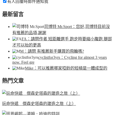
有人回覆時郵件通知我
最新留言
司博特 Mr.Sport
：您好,司博特目前沒
有推薦的品項,謝謝
FA
：請問作者 短距離選手 跑步時要縮小腹跑 腿部
才可以抬的更高
M
：請問 有推薦新手購買的飛輪嗎?
cyclistfor3yrs
：Cycling for almost 3 years
now. Feel gre
Mike
：可以推薦哪家啞鈴的短槓是一體成型的
熱門文章
玩命快遞 傑森史塔森的建造之旅（上）