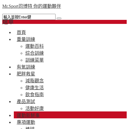
Mr.Sport司博特 你的運動夥伴
選單
首頁
重量訓練
運動百科
綜合訓練
訓練菜單
有氧訓練
肥胖救星
減脂觀念
健康生活
飲食指南
產品測試
活動好康
運動新鮮事
專項運動