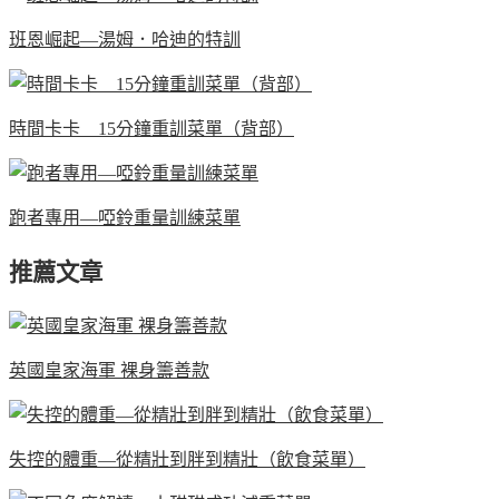
班恩崛起—湯姆．哈迪的特訓
時間卡卡 15分鐘重訓菜單（背部）
跑者專用—啞鈴重量訓練菜單
推薦文章
英國皇家海軍 裸身籌善款
失控的體重—從精壯到胖到精壯（飲食菜單）