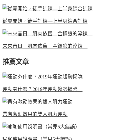
從零開始，徒手訓練—上半身綜合訓練
未來昔日 肌肉依舊 金鋼狼的淬鍊！
推薦文章
運動夯什麼？2019年運動趨勢揭曉！
帶有激勵效果的雙人肌力運動
瑜珈使用說明書（常見5大錯誤）