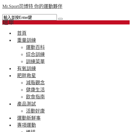
Mr.Sport司博特 你的運動夥伴
選單
首頁
重量訓練
運動百科
綜合訓練
訓練菜單
有氧訓練
肥胖救星
減脂觀念
健康生活
飲食指南
產品測試
活動好康
運動新鮮事
專項運動