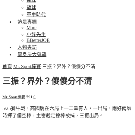
棒球
籃球
單車時代
這是專欄
Marc
小綠先生
BBetterJOE
人物專訪
健身房大蒐擊
首頁
Mr. Sport棒賽
三振？界外？傻傻分不清
三振？界外？傻傻分不清
Mr. Sport棒賽
591
0
5/25獅牛戰，高國慶在六局上一二壘有人，一出局，兩好兩壞
時揮了個空棒，主審裁定擦棒被捕，三振出局。