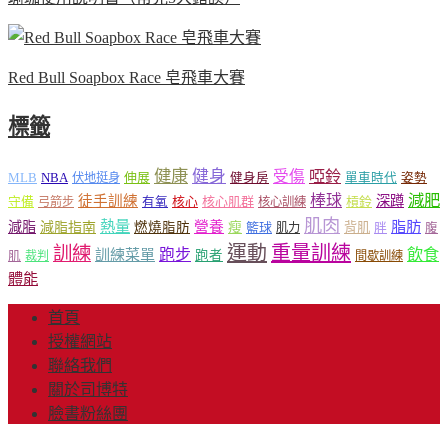
Red Bull Soapbox Race 皂飛車大賽
標籤
健康
健身
受傷
啞鈴
MLB
NBA
伸展
伏地挺身
健身房
單車時代
姿勢
減肥
棒球
徒手訓練
深蹲
核心
核心肌群
槓鈴
守備
弓箭步
有氧
核心訓練
肌肉
熱量
脂肪
減脂
營養
減脂指南
燃燒脂肪
瘦
籃球
背肌
肌力
胖
腹
運動
重量訓練
訓練
飲食
跑步
訓練菜單
跑者
肌
裁判
間歇訓練
體能
首頁
授權網站
聯絡我們
關於司博特
臉書粉絲團