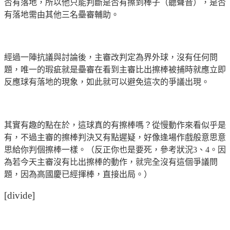
否有落地，所以他只能判斷是否有擦到棒子（聽聲音），是否
有落地需由其他三名壘審輔助。
經過一陣抗議與討論後，主審改判定為界外球，沒有任何問
題，唯一的瑕疵就是壘審在看到主審比出擦棒被捕時就應立即
反應球有落地的現象，如此就可以避免這次的爭議出現。
其實有趣的點在於，這球真的有擦棒嗎？從慢動作來看似乎是
有，不過主審的擦棒判決又有點遲疑，好像逢場作戲般意思意
思給你判個擦棒一樣。（反正你也是要死，參考狀況3、4。因
為若今天主審沒有比出擦棒的動作，就完全沒有這個爭議問
題，因為高國慶已經揮棒，直接出局。）
[divide]