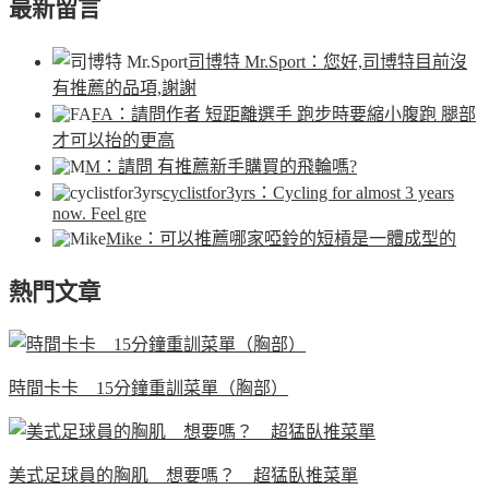
最新留言
司博特 Mr.Sport
：您好,司博特目前沒
有推薦的品項,謝謝
FA
：請問作者 短距離選手 跑步時要縮小腹跑 腿部
才可以抬的更高
M
：請問 有推薦新手購買的飛輪嗎?
cyclistfor3yrs
：Cycling for almost 3 years
now. Feel gre
Mike
：可以推薦哪家啞鈴的短槓是一體成型的
熱門文章
時間卡卡 15分鐘重訓菜單（胸部）
美式足球員的胸肌 想要嗎？ 超猛臥推菜單