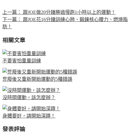
上一篇：
跟JOE做20分鐘勝過慢跑1小時以上的運動！
下一篇：
跟JOE花16分鐘訓練心肺、鍛鍊核心腰力、燃燒脂
肪！
相關文章
不要害怕重量訓練
荒廢後又重新開始運動的5種錯誤
沒時間運動，該怎麼辦？
身體要好，請開始深蹲！
發表評論