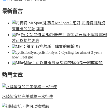
最新留言
司博特 Mr.Sport
：您好,司博特目前沒
有推薦的品項,謝謝
FA
：請問作者 短距離選手 跑步時要縮小腹跑 腿部
才可以抬的更高
M
：請問 有推薦新手購買的飛輪嗎?
cyclistfor3yrs
：Cycling for almost 3 years
now. Feel gre
Mike
：可以推薦哪家啞鈴的短槓是一體成型的
熱門文章
水陸皆宜的完美體格－水行俠