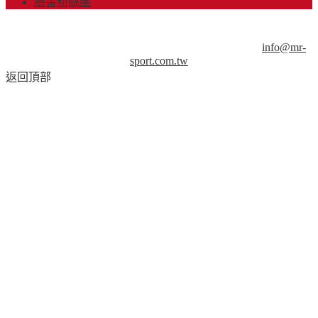
臉書粉絲團
© Copyright 2013-2018 Mr.Sport 司博特 著作權所有，請勿抄
襲，請務必來信取得授權！商業用途請來信洽談。
info@mr-
sport.com.tw
返回頂部