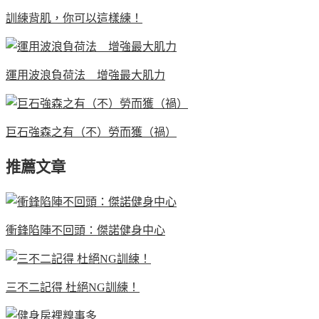
訓練背肌，你可以這樣練！
運用波浪負荷法 增強最大肌力
巨石強森之有（不）勞而獲（禍）
推薦文章
衝鋒陷陣不回頭：傑諾健身中心
三不二記得 杜絕NG訓練！