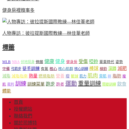
健身房裡糗事多
人物專訪：彼拉提斯國際教練—林佳葦老師
標籤
健康
健身
受傷
啞鈴
MLB
NBA
伸展
伏地挺身
健身房
單車時代
姿勢
減肥
棒球
徒手訓練
深蹲
核心
核心肌群
槓鈴
守備
弓箭步
有氧
核心訓練
肌肉
熱量
脂肪
減脂
營養
減脂指南
燃燒脂肪
瘦
籃球
背肌
肌力
胖
腹
運動
重量訓練
訓練
飲食
跑步
訓練菜單
跑者
肌
裁判
間歇訓練
體能
首頁
授權網站
聯絡我們
關於司博特