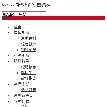
Mr.Sport司博特 你的運動夥伴
選單
首頁
重量訓練
運動百科
綜合訓練
訓練菜單
有氧訓練
肥胖救星
減脂觀念
健康生活
飲食指南
產品測試
活動好康
運動新鮮事
專項運動