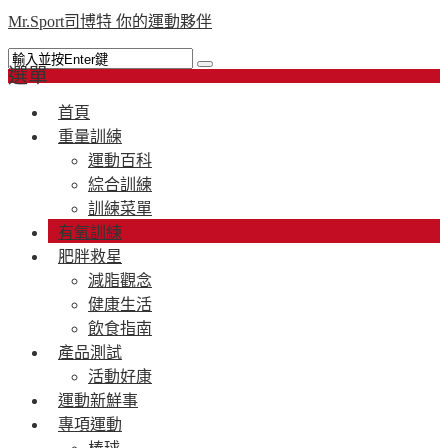
Mr.Sport司博特 你的運動夥伴
選單
首頁
重量訓練
運動百科
綜合訓練
訓練菜單
有氧訓練
肥胖救星
減脂觀念
健康生活
飲食指南
產品測試
活動好康
運動新鮮事
專項運動