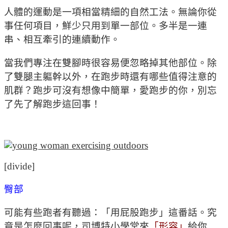
人體的運動是一項相當精細的自然工法。無論你從
事任何項目，鮮少只用到單一部位。多半是一連
串、相互牽引的連續動作。
當我們專注在雙腳時很容易便忽略掉其他部位。除
了雙腿主軀幹以外，在跑步時還有哪些值得注意的
肌群？跑步可沒有想像中簡單，愛跑步的你，別忘
了先了解跑步這回事！
[divide]
臀部
可能有些跑者有聽過：「用屁股跑步」這番話。究
竟是怎麼回事呢，司博特小學堂來
「形容」
給你