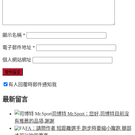
顯示名稱
*
電子郵件地址
*
個人網站網址
有人回覆時郵件通知我
最新留言
司博特 Mr.Sport
：您好,司博特目前沒
有推薦的品項,謝謝
FA
：請問作者 短距離選手 跑步時要縮小腹跑 腿部