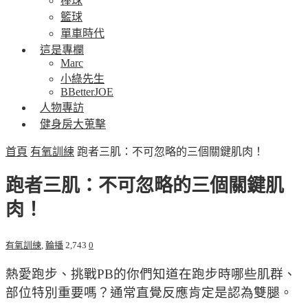
棒球
籃球
單車時代
這是專欄
Marc
小綠先生
BBetterJOE
人物專訪
健身房大蒐擊
首頁
有氧訓練
跑者三肌：不可忽略的三個關鍵肌肉！
跑者三肌：不可忽略的三個關鍵肌
肉！
有氧訓練
,
輪播
2,743
0
熱愛跑步、挑戰PB的你們知道在跑步時哪些肌群、
部位特別重要嗎？通常直覺反應肯定是認為雙腿。