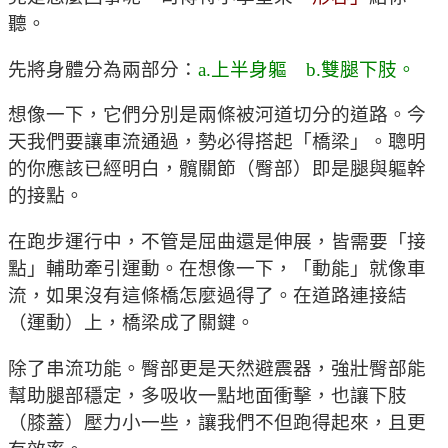
聽。
先將身體分為兩部分：
a.上半身軀 b.雙腿下肢。
想像一下，它們分別是兩條被河道切分的道路。今
天我們要讓車流通過，勢必得搭起「橋梁」。聰明
的你應該已經明白，髖關節（臀部）即是腿與軀幹
的接點。
在跑步運行中，不管是屈曲還是伸展，皆需要「接
點」輔助牽引運動。在想像一下，「動能」就像車
流，如果沒有這條橋怎麼過得了。在道路連接結
（運動）上，橋梁成了關鍵。
除了串流功能。臀部更是天然避震器，強壯臀部能
幫助腿部穩定，多吸收一點地面衝擊，也讓下肢
（膝蓋）壓力小一些，讓我們不但跑得起來，且更