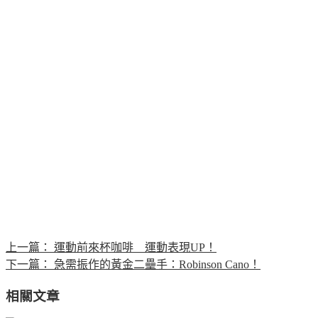
上一篇：
運動前來杯咖啡 運動表現UP！
下一篇：
急需振作的黃金二壘手：Robinson Cano！
相關文章