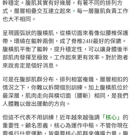
幹穩定
。
腹肌其實有好幾層，有著不同的排列方
式，層層相疊交互建立起來
。
每一層腹肌負責工作
也大不相同。
呈現圓弧狀的腹橫肌，從橫切面來看像似腰椎保護
帶。環繞在軀幹兩側，成了脊椎24H最好的保鑣。
腹橫肌平衡了軀幹，提升穩定性，可以讓身體後半
部肌肉發揮至極致，工作起來更有效率。對於跑者
來說肯定是個好消息。
可是在腹部肌群分布、排列相當複雜、層層相扣的
情況之下，你難以拆開個別訓練。加上腹橫肌位於
最深層，肌肉走向與橫切面（腰斬）相同，是我們
人體難以做出運動的方向。
但這不代表不用訓練！近年越來越強調
「核心」
的
重要性。顧名思義，核心為運作中樞。不管你現在
要進行什麼運動，皆需要核心肌群來傳導力量。腹