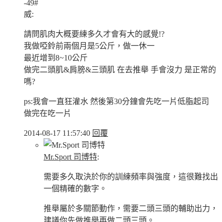
-49#
威:
請問肌肉大概要練多久才會有大的感覺!?
我做啞鈴前兩個月是5公斤，做一休一
最近增到8~10公斤
做完二頭肌&肩膀&三頭肌 在去推舉 手會沒力 是正常的
嗎?
ps:我會一直狂灌水 然後第30分鐘會先吃一片低脂起司
做完在吃一片
2014-08-17 11:57:40
回覆
Mr.Sport 司博特
:
需要多久取決於你的訓練頻率與強度，這很難找出
一個精確的數字。
推舉屬於多關節動作，需要二頭三頭的輔助出力，
建議你先做推舉再做二頭三頭。