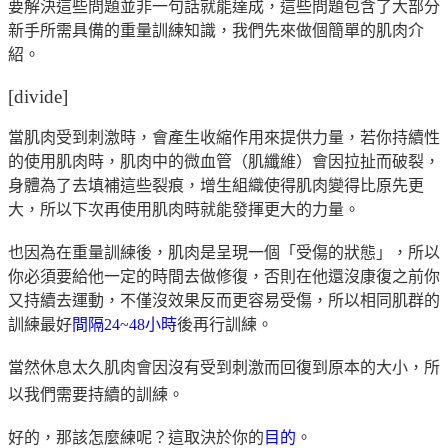
要解決這些問題並非一句話就能達成，這些問題包含了大部分
新手所需具備的重量訓練知識，我們先來做個簡單的肌肉介
紹。
[divide]
當肌肉受到刺激時，會產生收縮作用來提供力量，若你持續性
的使用肌肉時，肌肉中的微血管（肌纖維）會因拉扯而破裂，
身體為了去填補這些裂痕，增生組織使得肌肉變得比原先更
大，所以下次再使用肌肉時就能發揮更大的力量。
也因為在重量訓練後，肌肉是呈現一個「受傷的狀態」，所以
你必須要給他一定的時間去做修復，否則在他還沒康復之前你
又持續去運動，不僅沒效果反而更容易受傷，所以相同肌群的
訓練最好
間隔
24~48
小時
後再行訓練。
當然休息太久肌肉會因沒有受到刺激而回復到原本的大小，所
以我們需要持續的訓練。
好的，那該怎麼練呢？這取決於你的
目的
。