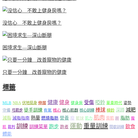
沒信心 不敢上健身房嗎？
困境求生—深山斷腿
只要一分鐘 改善寵物的健康
標籤
健康
健身
受傷
啞鈴
MLB
NBA
伸展
伏地挺身
健身房
單車時代
姿勢
減肥
棒球
徒手訓練
深蹲
核心
核心肌群
槓鈴
守備
弓箭步
有氧
核心訓練
肌肉
熱量
脂肪
減脂
營養
減脂指南
燃燒脂肪
瘦
籃球
背肌
肌力
胖
腹
運動
重量訓練
訓練
飲食
跑步
訓練菜單
跑者
肌
裁判
間歇訓練
體能