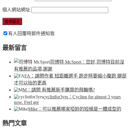
個人網站網址
有人回覆時郵件通知我
最新留言
司博特 Mr.Sport
：您好,司博特目前沒
有推薦的品項,謝謝
FA
：請問作者 短距離選手 跑步時要縮小腹跑 腿部
才可以抬的更高
M
：請問 有推薦新手購買的飛輪嗎?
cyclistfor3yrs
：Cycling for almost 3 years
now. Feel gre
Mike
：可以推薦哪家啞鈴的短槓是一體成型的
熱門文章