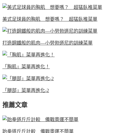
美式足球員的胸肌 想要嗎？ 超猛臥推菜單
打造鋼鐵般的肌肉—小勞勃道尼的訓練菜單
「胸肌」菜單再進化！
「腿部」菜單再進化-2
推薦文章
跆拳道斤斤計較 備戰奧運不簡單