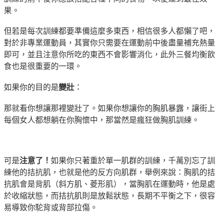
果。
但若是每次訓練都要準備這麼多東西，相信很多人都懶了吧，
對於非專業運動員，其實你只需要在運動前中後盡量補充熱量
即可，並且注意你所吃的東西不會影響消化，此外三餐均衡飲
食也是很重要的一環。
如果你的目的是
變壯
：
那就看你想讓那裡變壯了。如果你想讓你的胸肌暴露，讓街上
每個女人都想躺在你胸懷中，那當然是瘋狂做胸肌訓練。
可是
注意了！
如果你只著重於單一肌群的訓練，千萬別忘了訓
練他的拮抗肌，也就是他的反方向肌群，舉例來說：胸肌的拮
抗肌會是背肌（斜方肌、菱形肌），當胸肌在運動時，他是處
於收縮狀態，而拮抗肌則是放鬆狀態，長期不平衡之下，很容
易導致你駝背或背部拉傷。