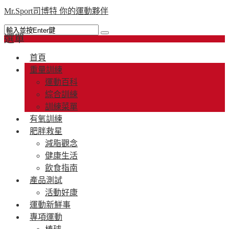
Mr.Sport司博特 你的運動夥伴
選單
首頁
重量訓練
運動百科
綜合訓練
訓練菜單
有氧訓練
肥胖救星
減脂觀念
健康生活
飲食指南
產品測試
活動好康
運動新鮮事
專項運動