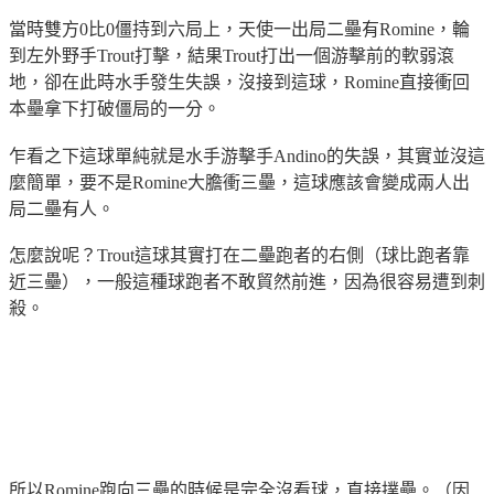
當時雙方0比0僵持到六局上，天使一出局二壘有Romine，輪
到左外野手Trout打擊，結果Trout打出一個游擊前的軟弱滾
地，卻在此時水手發生失誤，沒接到這球，Romine直接衝回
本壘拿下打破僵局的一分。
乍看之下這球單純就是水手游擊手Andino的失誤，其實並沒這
麼簡單，要不是Romine
大膽衝三壘
，這球應該會變成兩人出
局二壘有人。
怎麼說呢？Trout這球其實打在二壘跑者的右側（球比跑者靠
近三壘），一般這種球跑者不敢貿然前進，因為很容易遭到刺
殺。
所以Romine跑向三壘的時候是完全沒看球，
直接撲壘
。（因