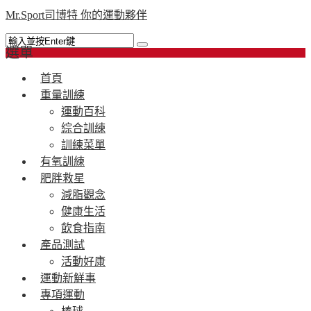
Mr.Sport司博特 你的運動夥伴
選單
首頁
重量訓練
運動百科
綜合訓練
訓練菜單
有氧訓練
肥胖救星
減脂觀念
健康生活
飲食指南
產品測試
活動好康
運動新鮮事
專項運動