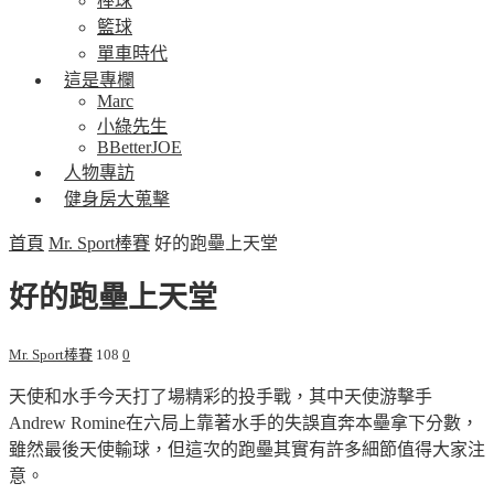
棒球
籃球
單車時代
這是專欄
Marc
小綠先生
BBetterJOE
人物專訪
健身房大蒐擊
首頁
Mr. Sport棒賽
好的跑壘上天堂
好的跑壘上天堂
Mr. Sport棒賽
108
0
天使和水手今天打了場精彩的投手戰，其中天使游擊手
Andrew Romine在六局上靠著水手的失誤直奔本壘拿下分數，
雖然最後天使輸球，但這次的跑壘其實有許多細節值得大家注
意。