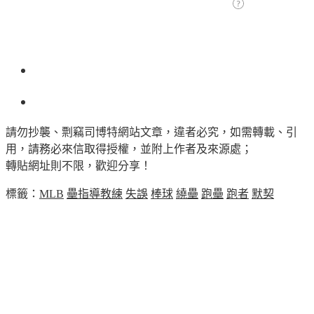
請勿抄襲、剽竊司博特網站文章，違者必究，如需轉載、引
用，請務必來信取得授權，並附上作者及來源處；
轉貼網址則不限，歡迎分享！
標籤：
MLB
壘指導教練
失誤
棒球
繞壘
跑壘
跑者
默契