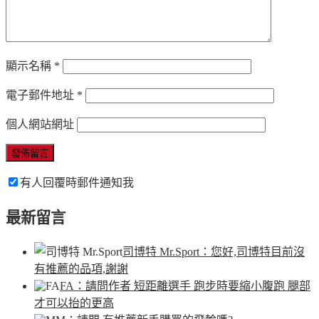
顯示名稱
*
電子郵件地址
*
個人網站網址
有人回覆時郵件通知我
最新留言
司博特 Mr.Sport
：您好,司博特目前沒
有推薦的品項,謝謝
FA
：請問作者 短距離選手 跑步時要縮小腹跑 腿部
才可以抬的更高