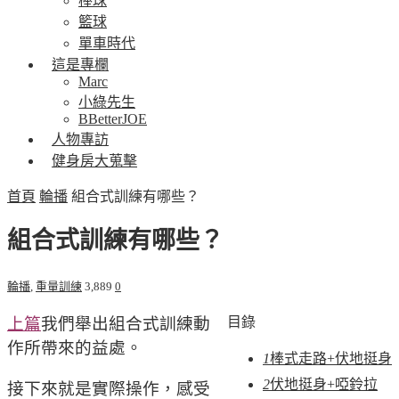
棒球
籃球
單車時代
這是專欄
Marc
小綠先生
BBetterJOE
人物專訪
健身房大蒐擊
首頁
輪播
組合式訓練有哪些？
組合式訓練有哪些？
輪播
,
重量訓練
3,889
0
上篇
我們舉出組合式訓練動
目錄
作所帶來的益處。
1
棒式走路+伏地挺身
2
伏地挺身+啞鈴拉
接下來就是實際操作，感受