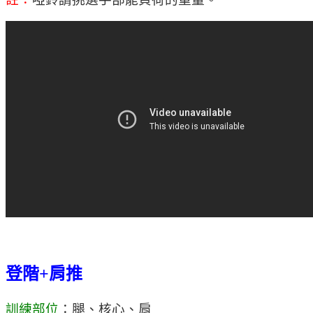
登階+肩推
訓練部位
：腿、核心、肩