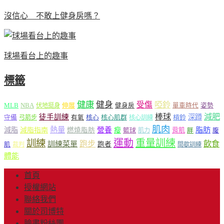
沒信心 不敢上健身房嗎？
球場看台上的趣事
標籤
健康
健身
受傷
啞鈴
MLB
NBA
伸展
伏地挺身
健身房
單車時代
姿勢
減肥
棒球
徒手訓練
深蹲
核心
核心肌群
槓鈴
守備
弓箭步
有氧
核心訓練
肌肉
熱量
脂肪
減脂
營養
減脂指南
燃燒脂肪
瘦
籃球
背肌
肌力
胖
腹
運動
重量訓練
訓練
飲食
跑步
訓練菜單
跑者
肌
裁判
間歇訓練
體能
首頁
授權網站
聯絡我們
關於司博特
臉書粉絲團