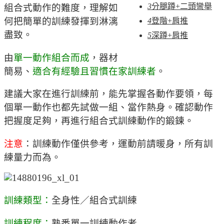
3
分腿蹲+二頭彎舉
組合式動作的難度，理解如
何把簡單的訓練發揮到淋漓
4
登階+肩推
盡致。
5
深蹲+肩推
由
單一動作組合而成
，器材
簡易、
適合有經驗且習慣在家訓練者
。
建議大家在進行訓練前，能先掌握各動作要領，每
個單一動作也都先試做一組、當作熱身。確認動作
把握度足夠，再進行組合式訓練動作的鍛鍊。
注意
：訓練動作僅供參考，運動前請暖身，所有訓
練量力而為。
訓練類型：
全身性／組合式訓練
訓練程度：
熟悉單一訓練動作者