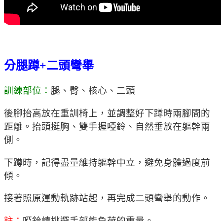
分腿蹲+二頭彎舉
訓練部位：
腿、臀、核心、二頭
後腳抬高放在重訓椅上，並調整好下蹲時兩腳間的
距離。抬頭挺胸、雙手握啞鈴、自然垂放在軀幹兩
側。
下蹲時，記得盡量維持軀幹中立，避免身體過度前
傾。
接著照原運動軌跡站起，再完成二頭彎舉的動作。
註：
啞鈴請挑選手部能負荷的重量。