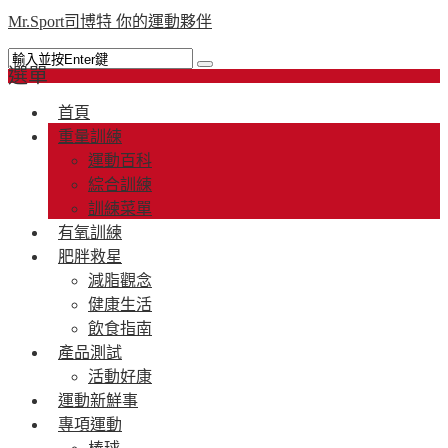
Mr.Sport司博特 你的運動夥伴
選單
首頁
重量訓練
運動百科
綜合訓練
訓練菜單
有氧訓練
肥胖救星
減脂觀念
健康生活
飲食指南
產品測試
活動好康
運動新鮮事
專項運動