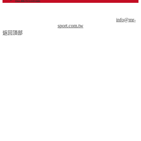
© Copyright 2013-2018 Mr.Sport 司博特 著作權所有，請勿抄
襲，請務必來信取得授權！商業用途請來信洽談。
info@mr-
sport.com.tw
返回頂部