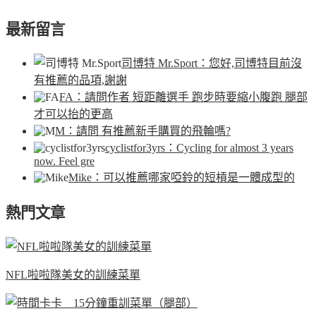
最新留言
司博特 Mr.Sport
：您好,司博特目前沒
有推薦的品項,謝謝
FA
：請問作者 短距離選手 跑步時要縮小腹跑 腿部
才可以抬的更高
M
：請問 有推薦新手購買的飛輪嗎?
cyclistfor3yrs
：Cycling for almost 3 years
now. Feel gre
Mike
：可以推薦哪家啞鈴的短槓是一體成型的
熱門文章
NFL啦啦隊美女的訓練菜單