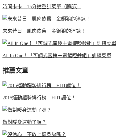
時間卡卡 15分鐘重訓菜單（腿部）
未來昔日 肌肉依舊 金鋼狼的淬鍊！
All In One！「可調式壺鈴＋電鍍啞鈴組」訓練菜單
推薦文章
2015運動趨勢排行榜 HIIT讓位！
做對暖身運動了嗎？