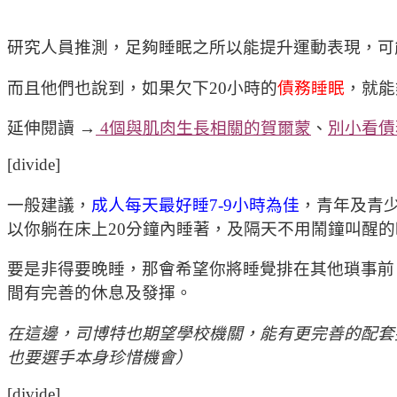
研究人員推測，足夠睡眠之所以能提升運動表現，可
而且他們也說到，如果欠下20小時的
債務睡眠
，就能
延伸閱讀 →
4個與肌肉生長相關的賀爾蒙
、
別小看債
[divide]
一般建議，
成人每天最好睡7-9小時為佳
，青年及青少
以你躺在床上20分鐘內睡著，及隔天不用鬧鐘叫醒
要是非得要晚睡，那會希望你將睡覺排在其他瑣事前
間有完善的休息及發揮。
在這邊，司博特也期望學校機關，能有更完善的配套
也要選手本身珍惜機會）
[divide]