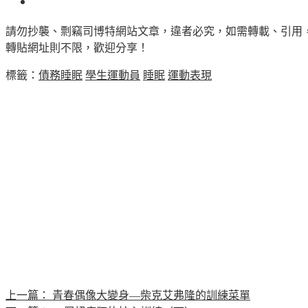
請勿抄襲、剽竊司博特網站文章，違者必究，如需轉載、引用
轉貼網址則不限，歡迎分享！
標籤：
債務睡眠
學生運動員
睡眠
運動表現
上一篇：
青春偶像大變身—柴克艾弗隆的訓練菜單