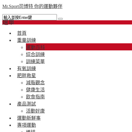
Mr.Sport司博特 你的運動夥伴
選單
首頁
重量訓練
運動百科
綜合訓練
訓練菜單
有氧訓練
肥胖救星
減脂觀念
健康生活
飲食指南
產品測試
活動好康
運動新鮮事
專項運動