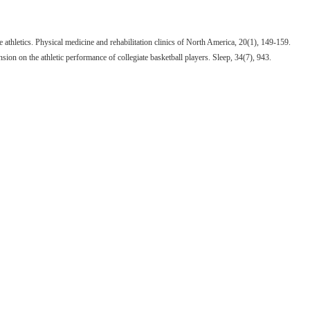
athletics. Physical medicine and rehabilitation clinics of North America, 20(1), 149-159.
ion on the athletic performance of collegiate basketball players. Sleep, 34(7), 943.