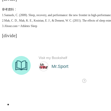
參考資料：
1.Samuels, C. (2009). Sleep, recovery, and performance: the new frontier in high-performance 
2.Mah, C. D., Mah, K. E., Kezirian, E. J., & Dement, W. C. (2011). The effects of sleep extens
3.About.com－Athletes Sleep
[divide]
527