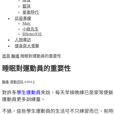
棒球
籃球
單車時代
這是專欄
Marc
小綠先生
BBetterJOE
人物專訪
健身房大蒐擊
首頁
輪播
睡眠對運動員的重要性
睡眠對運動員的重要性
輪播
,
運動百科
4,064
0
對許多
學生運動員
來說，每天早操晚練已是家常便飯
運動員更多訓練量。
不過，這些學生運動員的生活可不只練習而已，有時