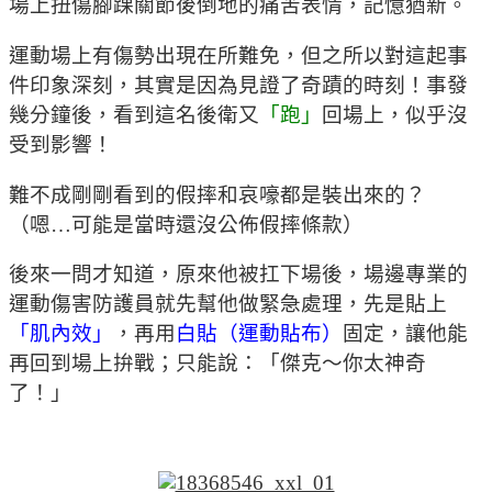
場上扭傷腳踝關節後倒地的痛苦表情，記憶猶新。
運動場上有傷勢出現在所難免，但之所以對這起事
件印象深刻，其實是因為見證了奇蹟的時刻！事發
幾分鐘後，看到這名後衛又
「跑」
回場上，似乎沒
受到影響！
難不成剛剛看到的假摔和哀嚎都是裝出來的？
（嗯…可能是當時還沒公佈假摔條款）
後來一問才知道，原來他被扛下場後，場邊專業的
運動傷害防護員就先幫他做緊急處理，先是貼上
「肌內效」
，再用
白貼（運動貼布）
固定，讓他能
再回到場上拚戰；只能說：「傑克～你太神奇
了！」