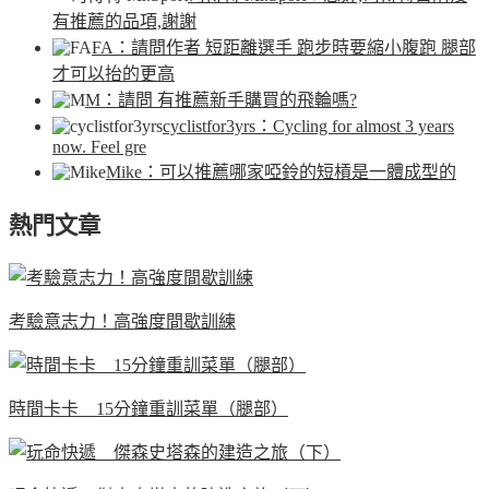
有推薦的品項,謝謝
FA
：請問作者 短距離選手 跑步時要縮小腹跑 腿部
才可以抬的更高
M
：請問 有推薦新手購買的飛輪嗎?
cyclistfor3yrs
：Cycling for almost 3 years
now. Feel gre
Mike
：可以推薦哪家啞鈴的短槓是一體成型的
熱門文章
考驗意志力！高強度間歇訓練
時間卡卡 15分鐘重訓菜單（腿部）