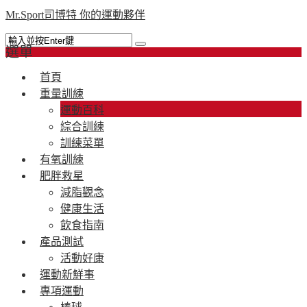
Mr.Sport司博特 你的運動夥伴
選單
首頁
重量訓練
運動百科
綜合訓練
訓練菜單
有氧訓練
肥胖救星
減脂觀念
健康生活
飲食指南
產品測試
活動好康
運動新鮮事
專項運動