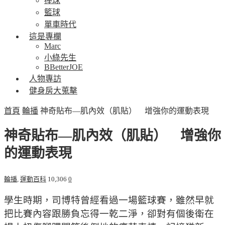
棒球
籃球
單車時代
這是專欄
Marc
小綠先生
BBetterJOE
人物專訪
健身房大蒐擊
首頁
輪播
神奇貼布—肌內效（肌貼） 增強你的運動表現
神奇貼布—肌內效（肌貼） 增強你
的運動表現
輪播
,
運動百科
10,306
0
學生時期，司博特曾經看過一場籃球賽，雖然早就
把比賽內容跟勝負忘得一乾二淨，卻對有個後衛在