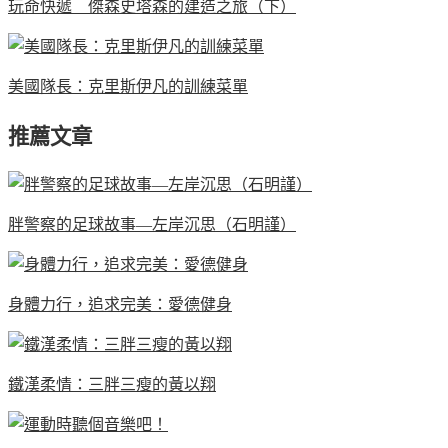
玩命快遞 傑森史塔森的建造之旅（下）
美國隊長：克里斯伊凡的訓練菜單
推薦文章
胖警察的足球故事—左岸沉思（石明謹）
身體力行，追求完美：愛德健身
鐵漢柔情：三胖三瘦的黃以翔