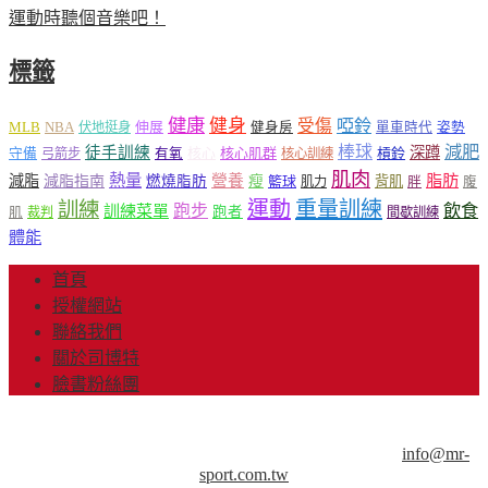
運動時聽個音樂吧！
標籤
健康
健身
受傷
啞鈴
MLB
NBA
伸展
伏地挺身
健身房
單車時代
姿勢
減肥
棒球
徒手訓練
深蹲
核心
核心肌群
槓鈴
守備
弓箭步
有氧
核心訓練
肌肉
熱量
脂肪
減脂
營養
減脂指南
燃燒脂肪
瘦
籃球
背肌
肌力
胖
腹
運動
重量訓練
訓練
飲食
跑步
訓練菜單
跑者
肌
裁判
間歇訓練
體能
首頁
授權網站
聯絡我們
關於司博特
臉書粉絲團
© Copyright 2013-2018 Mr.Sport 司博特 著作權所有，請勿抄
襲，請務必來信取得授權！商業用途請來信洽談。
info@mr-
sport.com.tw