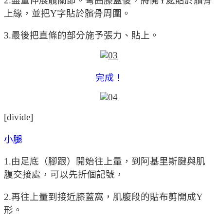
2.盡量伸展髖關節。彎曲膝蓋後，將開Y處貼於髕骨
上緣，並把Y字貼於髕骨周圍。
3.最後把直條的部分施予張力、貼上。
完成！
[divide]
小腿
1.由足底（腳跟）開始往上量，到阿基里斯腱與肌
腹交接處，可以先折個記號，
2.再往上量到接近膝蓋窩，肌腹段的貼布剪開成Y
形。