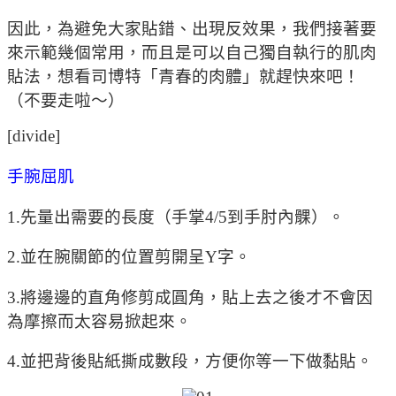
因此，為避免大家貼錯、出現反效果，我們接著要
來示範幾個常用，而且是可以自己獨自執行的肌肉
貼法，想看司博特「青春的肉體」就趕快來吧！
（不要走啦～）
[divide]
手腕屈肌
1.先量出需要的長度（手掌4/5到手肘內髁）。
2.並在腕關節的位置剪開呈Y字。
3.將邊邊的直角修剪成圓角，貼上去之後才不會因
為摩擦而太容易掀起來。
4.並把背後貼紙撕成數段，方便你等一下做黏貼。