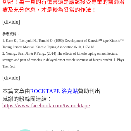
切記！萬一真的有傷害還是應該接受專業的醫師治
療及充分休息，才是較為妥當的作法！
[divide]
參考資料：
1. Kase K., Tatsuyuki H., Tomoki O. (1996) Development of Kinesio™ tape Kinesio™
Taping Perfect Manual. Kinesio Taping Association 6-10, 117-118
2. Young., Sea., Jin & KYung., (2014) The effects of kinesio taping on architecture,
strength and pain of muscles in delayed onset muscle soreness of biceps brachii. J. Phys.
Ther. Sci.
[divide]
本篇文章由
ROCKTAPE 洛克貼
贊助刊出
感謝的粉絲團連結：
https://www.facebook.com/tw.rocktape