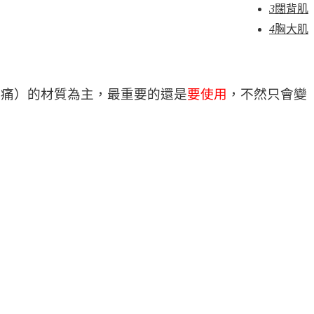
3
闊背肌
4
胸大肌
（痛）的材質為主，最重要的還是
要使用
，不然只會變
。