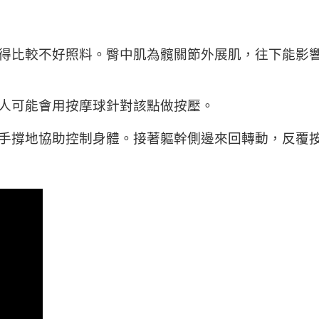
得比較不好照料。臀中肌為髖關節外展肌，往下能影
人可能會用按摩球針對該點做按壓。
手撐地協助控制身體。接著軀幹側邊來回轉動，反覆