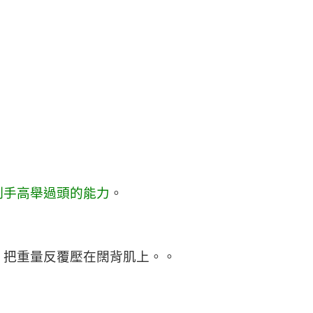
制手高舉過頭的能力
。
，把重量反覆壓在闊背肌上。。