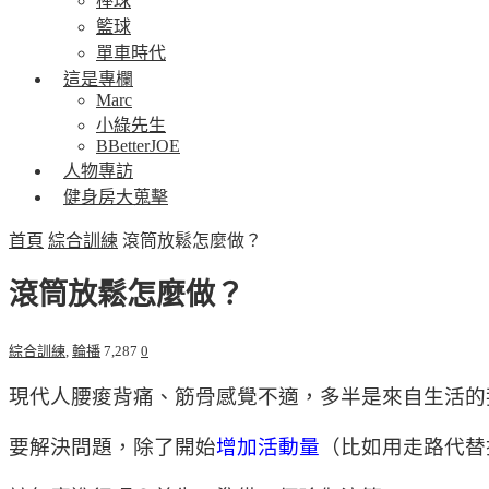
棒球
籃球
單車時代
這是專欄
Marc
小綠先生
BBetterJOE
人物專訪
健身房大蒐擊
首頁
綜合訓練
滾筒放鬆怎麼做？
滾筒放鬆怎麼做？
綜合訓練
,
輪播
7,287
0
現代人腰痠背痛、筋骨感覺不適，多半是來自生活的
要解決問題，除了開始
增加活動量
（比如用走路代替