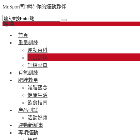
Mr.Sport司博特 你的運動夥伴
選單
首頁
重量訓練
運動百科
綜合訓練
訓練菜單
有氧訓練
肥胖救星
減脂觀念
健康生活
飲食指南
產品測試
活動好康
運動新鮮事
專項運動