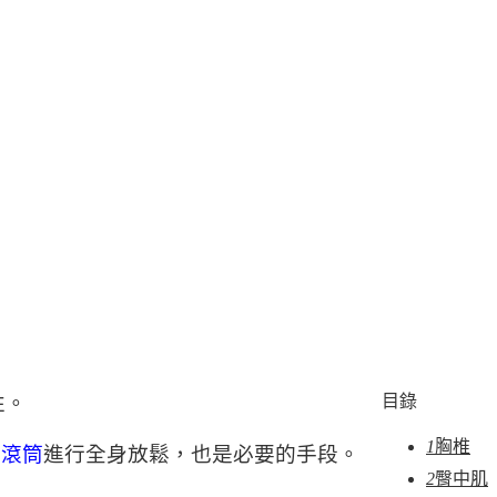
性。
目錄
1
胸椎
配
滾筒
進行全身放鬆，也是必要的手段。
2
臀中肌