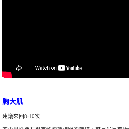
胸大肌
建議來回8-10次