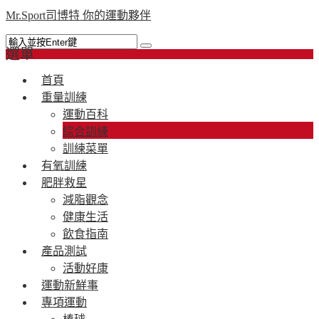
Mr.Sport司博特 你的運動夥伴
選單
首頁
重量訓練
運動百科
綜合訓練
訓練菜單
有氧訓練
肥胖救星
減脂觀念
健康生活
飲食指南
產品測試
活動好康
運動新鮮事
專項運動