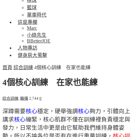
棒球
籃球
單車時代
這是專欄
Marc
小綠先生
BBetterJOE
人物專訪
健身房大蒐擊
首頁
綜合訓練
4個核心訓練 在家也能練
4個核心訓練 在家也能練
綜合訓練
,
輪播
2,744
0
深蹲需要
核心
穩定，硬舉強調
核心
夠力，引體向上
講求
核心
繃緊，核心肌群不僅在訓練裡負責穩定與
發力，日常生活中更是由它幫助我們維持身體姿
勢。所以不論各位是否有在進行重量訓練，
核心訓