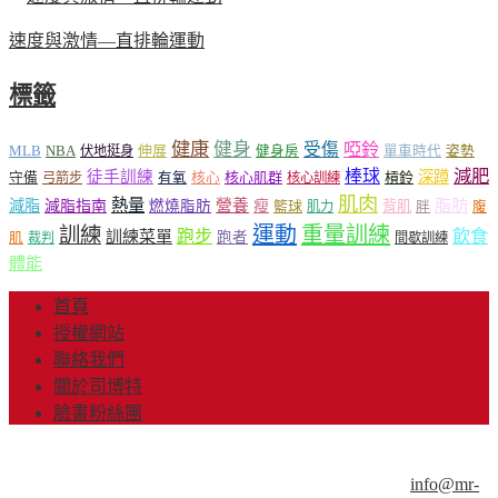
速度與激情—直排輪運動
標籤
健康
健身
受傷
啞鈴
MLB
NBA
伸展
伏地挺身
健身房
單車時代
姿勢
減肥
棒球
徒手訓練
深蹲
核心
核心肌群
槓鈴
守備
弓箭步
有氧
核心訓練
肌肉
熱量
脂肪
減脂
營養
減脂指南
燃燒脂肪
瘦
籃球
背肌
肌力
胖
腹
運動
重量訓練
訓練
飲食
跑步
訓練菜單
跑者
肌
裁判
間歇訓練
體能
首頁
授權網站
聯絡我們
關於司博特
臉書粉絲團
© Copyright 2013-2018 Mr.Sport 司博特 著作權所有，請勿抄
襲，請務必來信取得授權！商業用途請來信洽談。
info@mr-