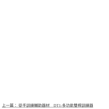
上一篇：
徒手訓練輔助器材 DT1-多功能雙桿訓練器