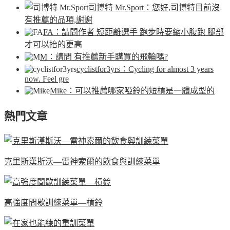
司博特 Mr.Sport
：您好,司博特目前沒
有推薦的品項,謝謝
FA
：請問作者 短距離選手 跑步時要縮小腹跑 腿部
才可以抬的更高
M
：請問 有推薦新手購買的飛輪嗎?
cyclistfor3yrs
：Cycling for almost 3 years
now. Feel gre
Mike
：可以推薦哪家啞鈴的短槓是一體成型的
熱門文章
克里斯漢斯沃—雷神索爾的飲食與訓練菜單
高強度間歇訓練菜單—槓鈴