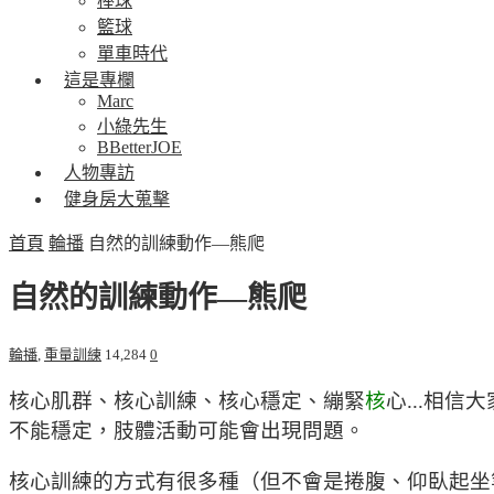
棒球
籃球
單車時代
這是專欄
Marc
小綠先生
BBetterJOE
人物專訪
健身房大蒐擊
首頁
輪播
自然的訓練動作—熊爬
自然的訓練動作—熊爬
輪播
,
重量訓練
14,284
0
核心肌群、核心訓練、核心穩定、繃緊
核
心...相
不能穩定，肢體活動可能會出現問題。
核心訓練的方式有很多種（但不會是捲腹、仰臥起坐