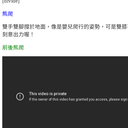
[divide]
熊爬
雙手雙腳撐於地面，像是嬰兒爬行的姿勢，可是雙膝
刻意出力喔！
前後熊爬