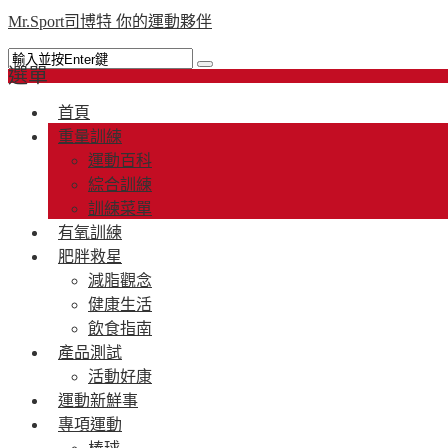
Mr.Sport司博特 你的運動夥伴
選單
首頁
重量訓練
運動百科
綜合訓練
訓練菜單
有氧訓練
肥胖救星
減脂觀念
健康生活
飲食指南
產品測試
活動好康
運動新鮮事
專項運動