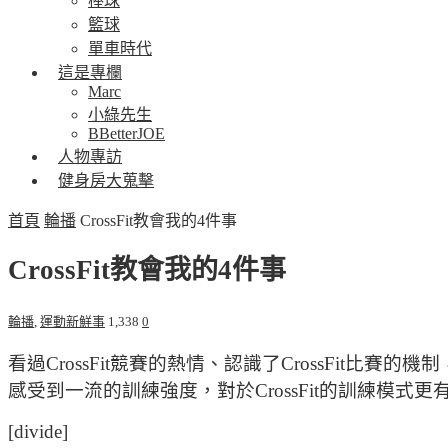
棒球
籃球
單車時代
這是專欄
Marc
小綠先生
BBetterJOE
人物專訪
健身房大蒐擊
首頁
輪播
CrossFit教會我的4件事
CrossFit教會我的4件事
輪播
,
運動新鮮事
1,338
0
看過CrossFit競賽的熱情、認識了CrossFit比賽
感受到一流的訓練強度，對於CrossFit的訓練模式
[divide]