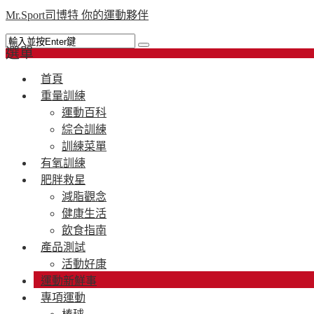
Mr.Sport司博特 你的運動夥伴
選單
首頁
重量訓練
運動百科
綜合訓練
訓練菜單
有氧訓練
肥胖救星
減脂觀念
健康生活
飲食指南
產品測試
活動好康
運動新鮮事
專項運動