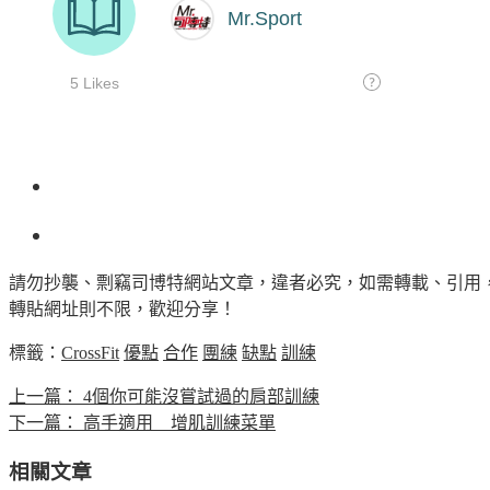
請勿抄襲、剽竊司博特網站文章，違者必究，如需轉載、引用
轉貼網址則不限，歡迎分享！
標籤：
CrossFit
優點
合作
團練
缺點
訓練
上一篇：
4個你可能沒嘗試過的肩部訓練
下一篇：
高手適用 增肌訓練菜單
相關文章