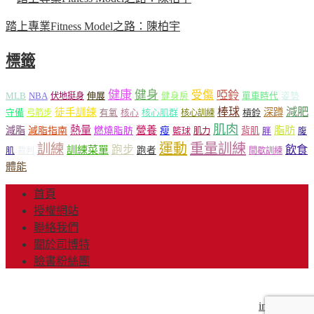
踏上專業Fitness Model之路：陳柏宇
標籤
健康
健身
受傷
啞鈴
MLB
NBA
伸展
伏地挺身
健身房
單車時代
姿勢
減肥
棒球
徒手訓練
深蹲
核心
核心肌群
槓鈴
守備
弓箭步
有氧
核心訓練
肌肉
熱量
脂肪
減脂
營養
減脂指南
燃燒脂肪
瘦
籃球
背肌
肌力
胖
腹
運動
重量訓練
訓練
飲食
跑步
訓練菜單
跑者
肌
裁判
間歇訓練
體能
首頁
授權網站
聯絡我們
關於司博特
臉書粉絲團
© Copyright 2013-2018 Mr.Sport 司博特 著作權所有，請勿抄
襲，請務必來信取得授權！商業用途請來信洽談。
info@mr-