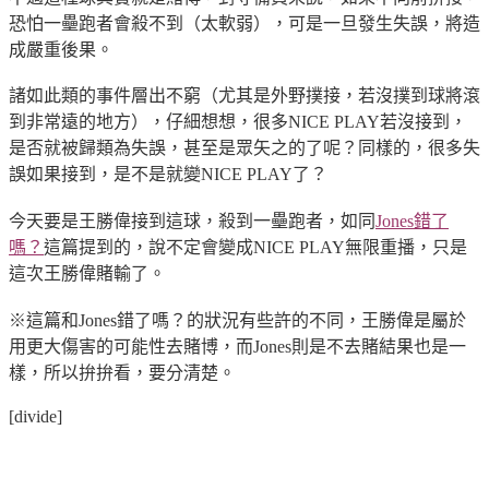
恐怕一壘跑者會殺不到（太軟弱），可是一旦發生失誤，將造
成嚴重後果。
諸如此類的事件層出不窮（尤其是外野撲接，若沒撲到球將滾
到非常遠的地方），仔細想想，很多
NICE PLAY
若沒接到，
是否就被歸類為失誤，甚至是眾矢之的了呢？同樣的，很多失
誤如果接到，是不是就變
NICE PLAY
了？
今天要是王勝偉接到這球，殺到一壘跑者，如同
Jones
錯了
嗎？
這篇提到的，說不定會變成
NICE PLAY
無限重播，只是
這次王勝偉賭輸了。
※這篇和
Jones
錯了嗎？的狀況有些許的不同，王勝偉是屬於
用更大傷害的可能性去賭博，而
Jones
則是不去賭結果也是一
樣，所以拚拚看，要分清楚。
[divide]