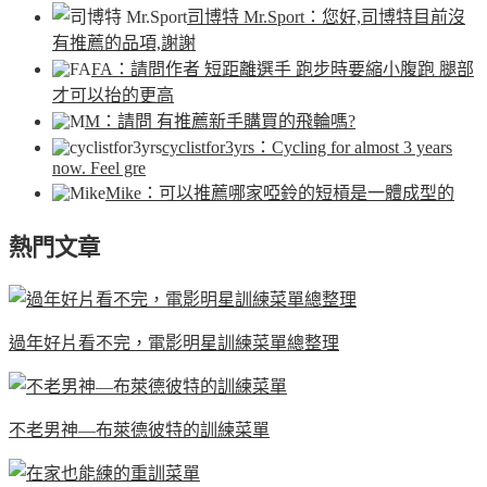
司博特 Mr.Sport
：您好,司博特目前沒
有推薦的品項,謝謝
FA
：請問作者 短距離選手 跑步時要縮小腹跑 腿部
才可以抬的更高
M
：請問 有推薦新手購買的飛輪嗎?
cyclistfor3yrs
：Cycling for almost 3 years
now. Feel gre
Mike
：可以推薦哪家啞鈴的短槓是一體成型的
熱門文章
過年好片看不完，電影明星訓練菜單總整理
不老男神—布萊德彼特的訓練菜單