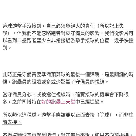
這球游擊手沒接到，自己必須
負絕大的責任
（所以記上失
誤），但我們不能忽略跑者對於守備員的影響，我們從影片可
以看到二壘跑者藍少白非常接近游擊手接球的位置，幾乎快撞
到。
此時正是守備員要準備預算球的最後一個彈跳，是最關鍵的時
候，跑壘員的經過或多或少影響了守備員的視線。
當守備員分心、或被擋住視線時，確實接球的機率會下降很
多，之前司博特在
好的跑壘上天堂
中已經提過。
所以類似這種球，游擊手應該要以正面去接（等球），而非往
前去接。
不過這種球其實就是賭博，對守備員來說，如果不向前拚接，