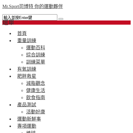
Mr.Sport司博特 你的運動夥伴
選單
首頁
重量訓練
運動百科
綜合訓練
訓練菜單
有氧訓練
肥胖救星
減脂觀念
健康生活
飲食指南
產品測試
活動好康
運動新鮮事
專項運動