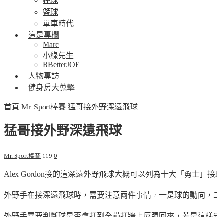
棒球
籃球
單車時代
這是專欄
Marc
小綠先生
BBetterJOE
人物專訪
健身房大蒐擊
首頁
Mr. Sport棒賽
猛哥接外野深遠飛球
猛哥接外野深遠飛球
Mr. Sport棒賽
119
0
Alex Gordon接的這深遠外野飛球大概可以列為十大「勇士」
接
外野手在接深遠飛球時，需要注意兩件事情，一是球的動向，
外野手需要判斷球是否會打到全壘打牆上反彈回來，若是這樣