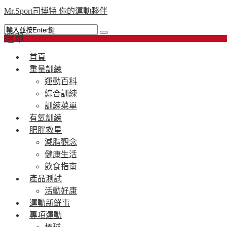
Mr.Sport司博特 你的運動夥伴
選單
首頁
重量訓練
運動百科
綜合訓練
訓練菜單
有氧訓練
肥胖救星
減脂觀念
健康生活
飲食指南
產品測試
活動好康
運動新鮮事
專項運動