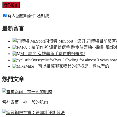
有人回覆時郵件通知我
最新留言
司博特 Mr.Sport
：您好,司博特目前沒有
FA
：請問作者 短距離選手 跑步時要縮小腹跑 腿部
M
：請問 有推薦新手購買的飛輪嗎?
cyclistfor3yrs
：Cycling for almost 3 years now.
Mike
：可以推薦哪家啞鈴的短槓是一體成型的
熱門文章
雷神索爾 神一般的肌肉