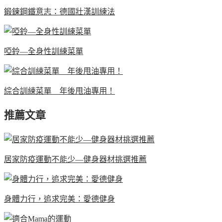
鍛鍊鋼鐵意志：德國壯漢訓練法
啞鈴—全身性訓練菜單
綜合訓練菜單 年後甩油專用！
推薦文章
居家防疫運動不能少—健身器材挑選推薦
身體力行，追求完美：愛德健身