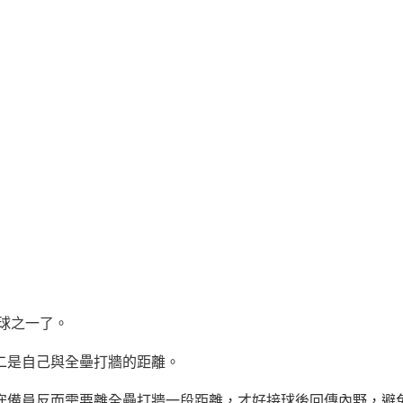
球之一了。
二是自己與全壘打牆的距離。
守備員反而需要離全壘打牆一段距離，才好接球後回傳內野，避