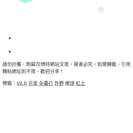
請勿抄襲、剽竊司博特網站文章，違者必究，如需轉載、引用
轉貼網址則不限，歡迎分享！
標籤：
MLB
兄弟
全壘打
外野
棒球
紅土