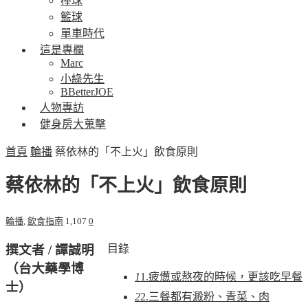
棒球
籃球
單車時代
這是專欄
Marc
小綠先生
BBetterJOE
人物專訪
健身房大蒐擊
首頁
輪播
蔡依林的「不上火」飲食原則
蔡依林的「不上火」飲食原則
輪播
,
飲食指南
1,107
0
撰文者
/
譚誠明
目錄
（台大藥學博
1
1.疲憊或熬夜的時候，更該吃早餐
士）
2
2.三餐都有澱粉、青菜、肉