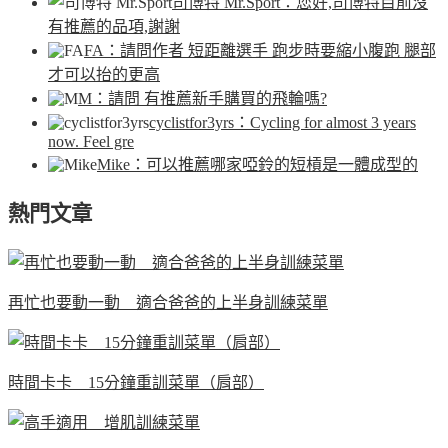
司博特 Mr.Sport
：您好,司博特目前沒
有推薦的品項,謝謝
FA
：請問作者 短距離選手 跑步時要縮小腹跑 腿部
才可以抬的更高
M
：請問 有推薦新手購買的飛輪嗎?
cyclistfor3yrs
：Cycling for almost 3 years
now. Feel gre
Mike
：可以推薦哪家啞鈴的短槓是一體成型的
熱門文章
再忙也要動一動 適合爸爸的上半身訓練菜單
時間卡卡 15分鐘重訓菜單（肩部）