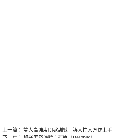
上一篇：
雙人高強度間歇訓練 讓大忙人方便上手
下一篇：
加強天然護腰：死蟲（Deadbug）