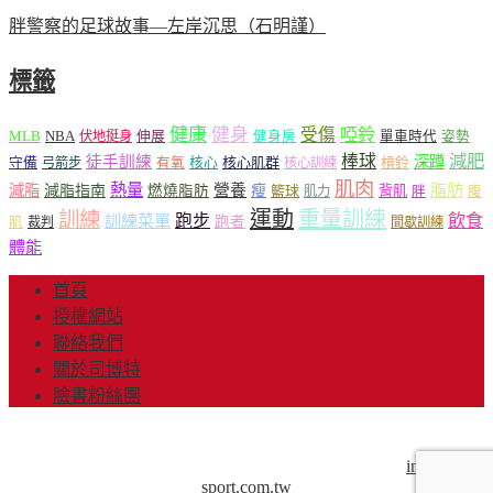
胖警察的足球故事—左岸沉思（石明謹）
標籤
健康
健身
受傷
啞鈴
MLB
NBA
伸展
伏地挺身
健身房
單車時代
姿勢
減肥
棒球
徒手訓練
深蹲
核心
核心肌群
槓鈴
守備
弓箭步
有氧
核心訓練
肌肉
熱量
脂肪
減脂
營養
減脂指南
燃燒脂肪
瘦
籃球
背肌
肌力
胖
腹
運動
重量訓練
訓練
飲食
跑步
訓練菜單
跑者
肌
裁判
間歇訓練
體能
首頁
授權網站
聯絡我們
關於司博特
臉書粉絲團
© Copyright 2013-2018 Mr.Sport 司博特 著作權所有，請勿抄
襲，請務必來信取得授權！商業用途請來信洽談。
info@mr-
sport.com.tw