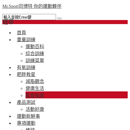
Mr.Sport司博特 你的運動夥伴
選單
首頁
重量訓練
運動百科
綜合訓練
訓練菜單
有氧訓練
肥胖救星
減脂觀念
健康生活
飲食指南
產品測試
活動好康
運動新鮮事
專項運動