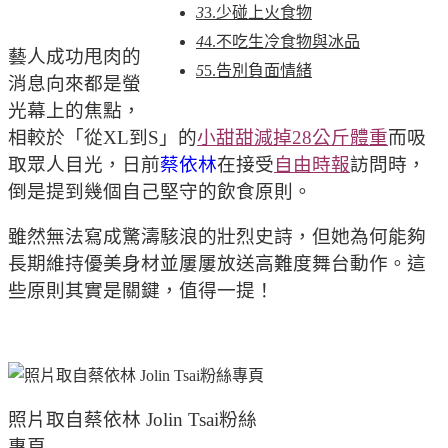
3
3.少碰上火食物
4
4.不吃生冷食物與冰品
藝人成功甩肉的
5
5.告別負面情緒
消息向來都是螢
光幕上的焦點，
相較於「從XL到S」的
小甜甜減掉28公斤體重
而吸
取眾人目光，日前
蔡依林
在接受
自由時報
訪問時，
倒是提到幾個自己堅守的飲食原則。
雖然無法寫成驚濤駭浪的壯烈史詩，但她為何能夠
長期維持優美身材並屢屢放送高難度舞台動作。這
些原則其實是關鍵，值得一提！
照片取自蔡依林 Jolin Tsai粉絲
專頁