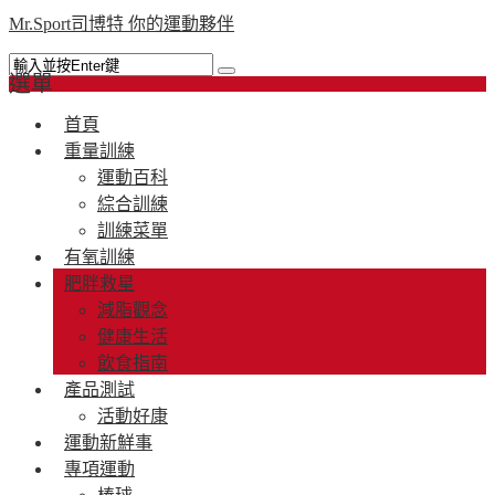
Mr.Sport司博特 你的運動夥伴
選單
首頁
重量訓練
運動百科
綜合訓練
訓練菜單
有氧訓練
肥胖救星
減脂觀念
健康生活
飲食指南
產品測試
活動好康
運動新鮮事
專項運動