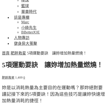
棒球
籃球
單車時代
這是專欄
Marc
小綠先生
BBetterJOE
人物專訪
健身房大蒐擊
首頁
肥胖救星
5項運動要訣 讓妳增加熱量燃燒！
5項運動要訣 讓妳增加熱量燃燒！
肥胖救星
1,409
0
妳是以消耗熱量為主要目的在運動嗎？那妳絕對要
謹記接下來的5項要訣！因為這些技巧是讓妳快速增
加熱量消耗的捷徑！