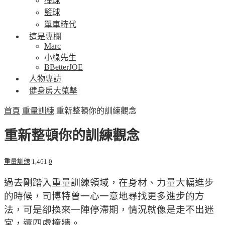
棒球
籃球
單車時代
這是專欄
Marc
小綠先生
BBetterJOE
人物專訪
健身房大蒐擊
首頁
重量訓練
重新整頓你的訓練觀念
重新整頓你的訓練觀念
重量訓練
1,461
0
過去剛踏入重量訓練領域，在身材、力量大幅進步
的時候，司博特曾一心一意地尋找更多進步的方
法，可是卻換來一陣停滯期，情況就像是走不出迷
宮，還四處撞牆。