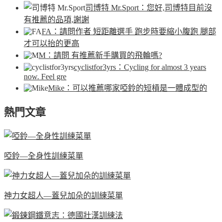
司博特 Mr.Sport
：您好,司博特目前沒
有推薦的品項,謝謝
FA
：請問作者 短距離選手 跑步時要縮小腹跑 腿部
才可以抬的更高
M
：請問 有推薦新手購買的飛輪嗎?
cyclistfor3yrs
：Cycling for almost 3 years
now. Feel gre
Mike
：可以推薦哪家啞鈴的短槓是一體成型的
熱門文章
啞鈴—全身性訓練菜單
神力女超人—蓋兒加朵的訓練菜單