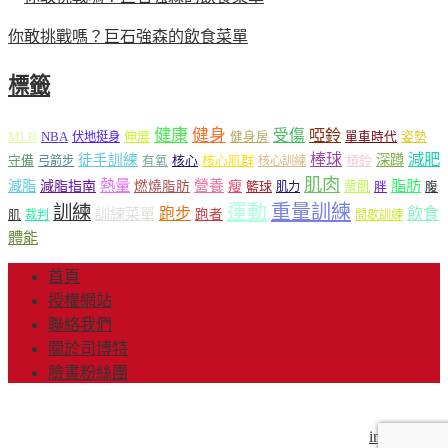
你敢挑戰嗎？巨石強森的飲食菜單
標籤
健康
健身
受傷
啞鈴
MLB
NBA
伸展
伏地挺身
健身房
單車時代
姿勢
減肥
棒球
徒手訓練
深蹲
核心
核心肌群
槓鈴
守備
弓箭步
有氧
核心訓練
肌肉
熱量
脂肪
減脂
營養
減脂指南
燃燒脂肪
瘦
籃球
背肌
肌力
胖
腹
運動
重量訓練
訓練
飲食
跑步
訓練菜單
跑者
肌
裁判
間歇訓練
體能
首頁
授權網站
聯絡我們
關於司博特
臉書粉絲團
© Copyright 2013-2018 Mr.Sport 司博特 著作權所有，請勿抄
襲，請務必來信取得授權！商業用途請來信洽談。
info@mr-