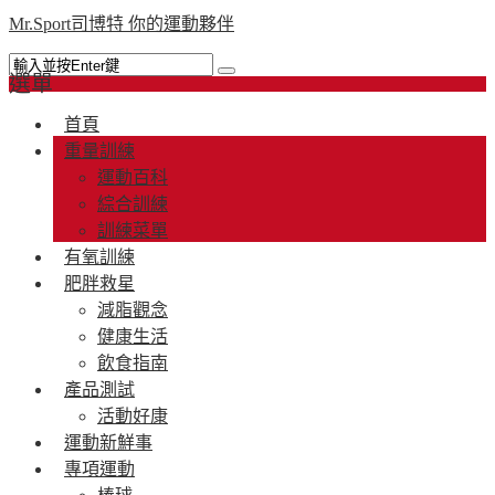
Mr.Sport司博特 你的運動夥伴
選單
首頁
重量訓練
運動百科
綜合訓練
訓練菜單
有氧訓練
肥胖救星
減脂觀念
健康生活
飲食指南
產品測試
活動好康
運動新鮮事
專項運動