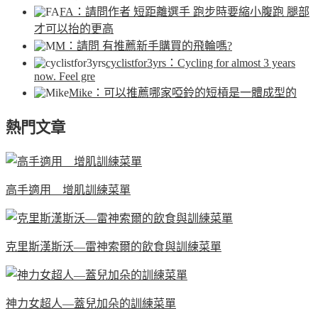
FA
：請問作者 短距離選手 跑步時要縮小腹跑 腿部
才可以抬的更高
M
：請問 有推薦新手購買的飛輪嗎?
cyclistfor3yrs
：Cycling for almost 3 years
now. Feel gre
Mike
：可以推薦哪家啞鈴的短槓是一體成型的
熱門文章
高手適用 增肌訓練菜單
克里斯漢斯沃—雷神索爾的飲食與訓練菜單
神力女超人—蓋兒加朵的訓練菜單