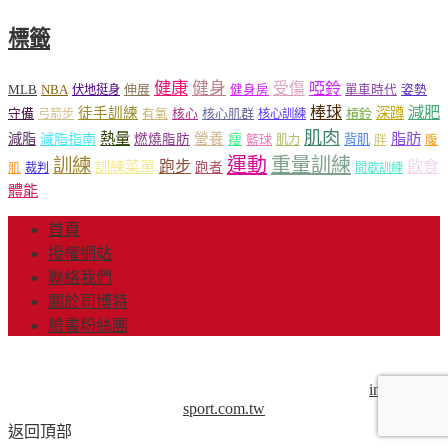
標籤
健康
健身
受傷
啞鈴
MLB
NBA
伸展
伏地挺身
健身房
單車時代
姿勢
減肥
棒球
徒手訓練
深蹲
核心
核心肌群
槓鈴
守備
弓箭步
有氧
核心訓練
肌肉
熱量
脂肪
減脂
營養
減脂指南
燃燒脂肪
瘦
籃球
背肌
肌力
胖
腹
運動
重量訓練
訓練
飲食
跑步
訓練菜單
跑者
肌
裁判
間歇訓練
體能
首頁
授權網站
聯絡我們
關於司博特
臉書粉絲團
© Copyright 2013-2018 Mr.Sport 司博特 著作權所有，請勿抄
襲，請務必來信取得授權！商業用途請來信洽談。
info@mr-
sport.com.tw
返回頂部