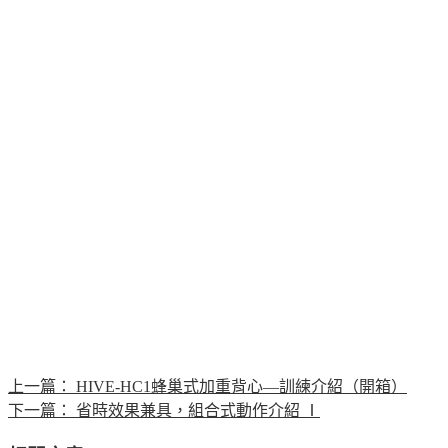
上一篇：
HIVE-HC1蜂巢式加重背心—訓練介紹（開箱）
下一篇：
省時效果兼具，組合式動作介紹 Ⅰ