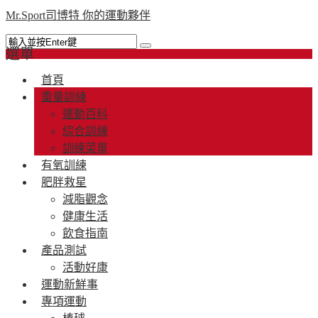
Mr.Sport司博特 你的運動夥伴
選單
首頁
重量訓練
運動百科
綜合訓練
訓練菜單
有氧訓練
肥胖救星
減脂觀念
健康生活
飲食指南
產品測試
活動好康
運動新鮮事
專項運動