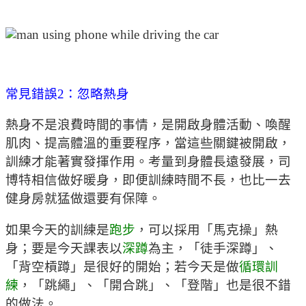
常見錯誤2：忽略熱身
熱身不是浪費時間的事情，是開啟身體活動、喚醒
肌肉、提高體溫的重要程序，當這些關鍵被開啟，
訓練才能著實發揮作用。考量到身體長遠發展，司
博特相信做好暖身，即便訓練時間不長，也比一去
健身房就猛做還要有保障。
如果今天的訓練是
跑步
，可以採用「馬克操」熱
身；要是今天課表以
深蹲
為主，「徒手深蹲」、
「背空槓蹲」是很好的開始；若今天是做
循環訓
練
，「跳繩」、「開合跳」、「登階」也是很不錯
的做法。