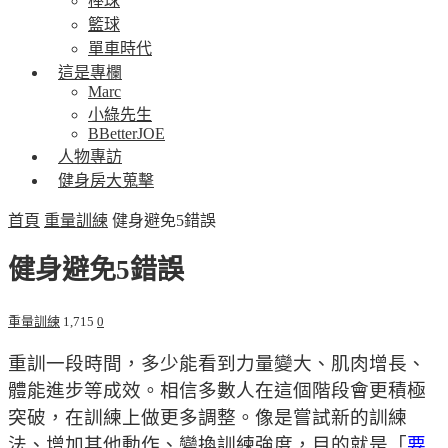
棒球
籃球
單車時代
這是專欄
Marc
小綠先生
BBetterJOE
人物專訪
健身房大蒐擊
首頁
重量訓練
健身避免5錯誤
健身避免5錯誤
重量訓練
1,715
0
重訓一段時間，多少能看到力量變大、肌肉增長、
體能進步等成效。相信多數人在這個階段會更積極
突破，在訓練上做更多調整。像是嘗試新的訓練
法、增加其他動作、變換訓練強度，目的就是「
要