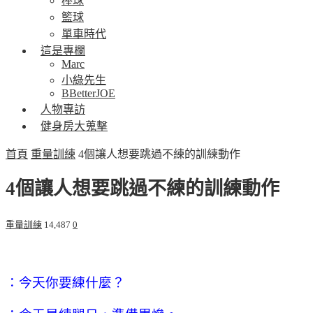
棒球
籃球
單車時代
這是專欄
Marc
小綠先生
BBetterJOE
人物專訪
健身房大蒐擊
首頁
重量訓練
4個讓人想要跳過不練的訓練動作
4個讓人想要跳過不練的訓練動作
重量訓練
14,487
0
：今天你要練什麼？