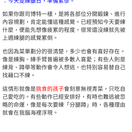
：今天是練腿日，準備累慘。
如果你跟司博特一樣，是將各部位分開鍛鍊、進行
內容規劃，肯定能懂這種感覺。已經預知今天要練
什麼，便能先想像疲累的程度，很常還沒練就先被
上週練腿的感覺累倒。
也因為菜單劃分的很清楚，多少也會有喜好存在。
像是練胸、練手臂普遍被多數人喜愛；有些人則是
練背、蹲舉等動作會令人想逃，也特別容易替自己
找藉口不練。
這情形就像是
挑食的孩子
會刻意無視青菜，只吃自
己愛吃的。有些動作已經安排好，有時也難逃被忽
略的命運，像是每次要練「分腿蹲」時，各種理由
就會在我腦海裡浮現。