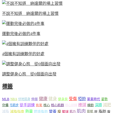
不說不知道 納達爾的場上習慣
運動完後必做的4件事
4個擁有訓練夥伴的好處
調整健身心態 從6個面向出發
標籤
健康
健身
受傷
啞鈴
MLB
NBA
伸展
伏地挺身
健身房
單車時代
姿勢
減肥
棒球
徒手訓練
深蹲
核心
核心肌群
槓鈴
守備
弓箭步
有氧
核心訓練
肌肉
熱量
脂肪
減脂
營養
減脂指南
燃燒脂肪
瘦
籃球
背肌
肌力
胖
腹