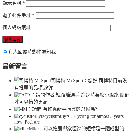
顯示名稱
*
電子郵件地址
*
個人網站網址
有人回覆時郵件通知我
最新留言
司博特 Mr.Sport
：您好,司博特目前沒
有推薦的品項,謝謝
FA
：請問作者 短距離選手 跑步時要縮小腹跑 腿部
才可以抬的更高
M
：請問 有推薦新手購買的飛輪嗎?
cyclistfor3yrs
：Cycling for almost 3 years
now. Feel gre
Mike
：可以推薦哪家啞鈴的短槓是一體成型的