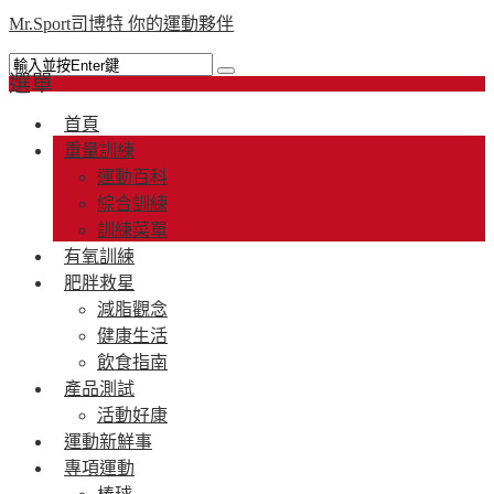
Mr.Sport司博特 你的運動夥伴
選單
首頁
重量訓練
運動百科
綜合訓練
訓練菜單
有氧訓練
肥胖救星
減脂觀念
健康生活
飲食指南
產品測試
活動好康
運動新鮮事
專項運動