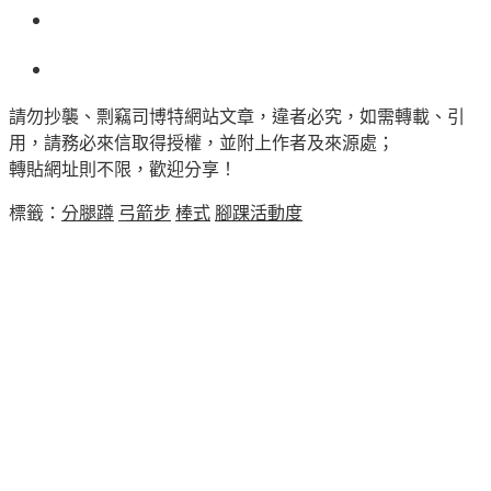
請勿抄襲、剽竊司博特網站文章，違者必究，如需轉載、引
用，請務必來信取得授權，並附上作者及來源處；
轉貼網址則不限，歡迎分享！
標籤：
分腿蹲
弓箭步
棒式
腳踝活動度