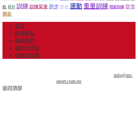
運動
重量訓練
訓練
飲食
跑步
訓練菜單
跑者
肌
裁判
間歇訓練
體能
首頁
授權網站
聯絡我們
關於司博特
臉書粉絲團
© Copyright 2013-2018 Mr.Sport 司博特 著作權所有，請勿抄
襲，請務必來信取得授權！商業用途請來信洽談。
info@mr-
sport.com.tw
返回頂部