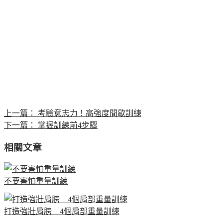
上一篇：
考驗意志力！高強度間歇訓練
下一篇：
掌握訓練前4步驟
相關文章
不要害怕重量訓練
打造強壯肩膀 4個肩部重量訓練