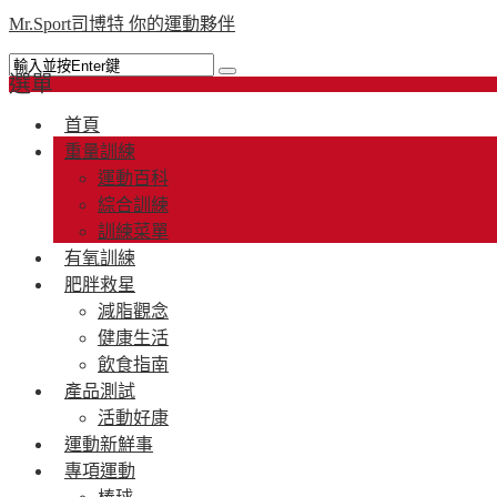
Mr.Sport司博特 你的運動夥伴
選單
首頁
重量訓練
運動百科
綜合訓練
訓練菜單
有氧訓練
肥胖救星
減脂觀念
健康生活
飲食指南
產品測試
活動好康
運動新鮮事
專項運動