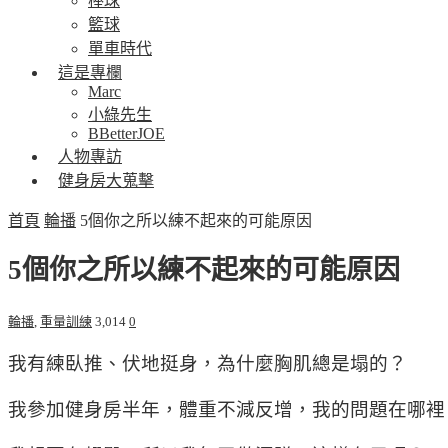
棒球
籃球
單車時代
這是專欄
Marc
小綠先生
BBetterJOE
人物專訪
健身房大蒐擊
首頁
輪播
5個你之所以練不起來的可能原因
5個你之所以練不起來的可能原因
輪播
,
重量訓練
3,014
0
我有練臥推、伏地挺身，為什麼胸肌總是塌的？
我參加健身房半年，體重不減反增，我的問題在哪裡