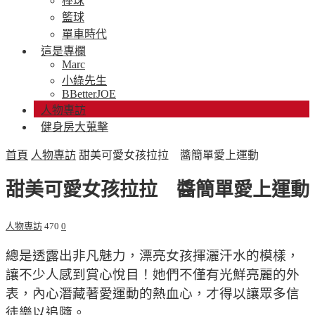
棒球
籃球
單車時代
這是專欄
Marc
小綠先生
BBetterJOE
人物專訪
健身房大蒐擊
首頁
人物專訪
甜美可愛女孩拉拉 醬簡單愛上運動
甜美可愛女孩拉拉 醬簡單愛上運動
人物專訪
470
0
總是透露出非凡魅力，漂亮女孩揮灑汗水的模樣，
讓不少人感到賞心悅目！她們不僅有光鮮亮麗的外
表，內心潛藏著愛運動的熱血心，才得以讓眾多信
徒樂以追隨。