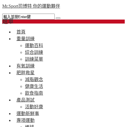
Mr.Sport司博特 你的運動夥伴
選單
首頁
重量訓練
運動百科
綜合訓練
訓練菜單
有氧訓練
肥胖救星
減脂觀念
健康生活
飲食指南
產品測試
活動好康
運動新鮮事
專項運動