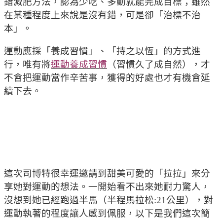
錯減肥方法，認為少吃、多動就能完成目標；雖然
在某種程度上來說是沒有錯，可是卻「治標不治
本」。
運動應採「養成習慣」、「持之以恆」的方式進
行，唯有將
運動養成習慣
（習慣久了成自然），才
不會把運動當作辛苦事，獲得的好處也才有機會延
續下去。
這次司博特很幸運邀請到甜美可愛的「拉拉」來分
享她對運動的想法。一開始看不出來她耐力驚人，
沒想到她已經跑過半馬（半程馬拉松:21公里），對
運動執著的程度讓人感到佩服，以下是我們這次簡