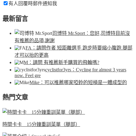
有人回覆時郵件通知我
最新留言
司博特 Mr.Sport
：您好,司博特目前沒
有推薦的品項,謝謝
FA
：請問作者 短距離選手 跑步時要縮小腹跑 腿部
才可以抬的更高
M
：請問 有推薦新手購買的飛輪嗎?
cyclistfor3yrs
：Cycling for almost 3 years
now. Feel gre
Mike
：可以推薦哪家啞鈴的短槓是一體成型的
熱門文章
時間卡卡 15分鐘重訓菜單（腿部）