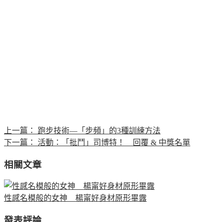
上一篇：
跑步技術—「步頻」的3種訓練方法
下一篇：
活動：「批鬥」司博特！ 回覆 & 中獎名單
相關文章
性感名模般的女神 楊甯好身材原形畢露
發表評論