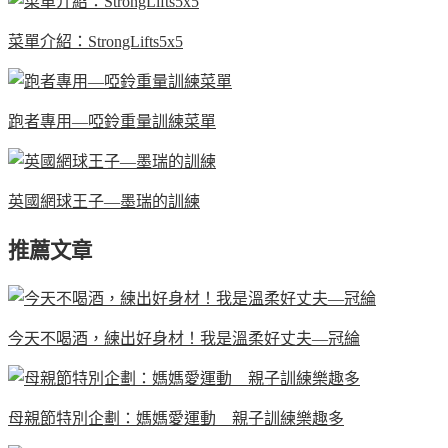
菜單介紹：StrongLifts5x5
跑者專用—啞鈴重量訓練菜單
英國網球王子—墨瑞的訓練
推薦文章
今天不喝酒，練出好身材！我是溫柔好丈夫—冠綸
母親節特別企劃：媽媽愛運動 親子訓練樂趣多