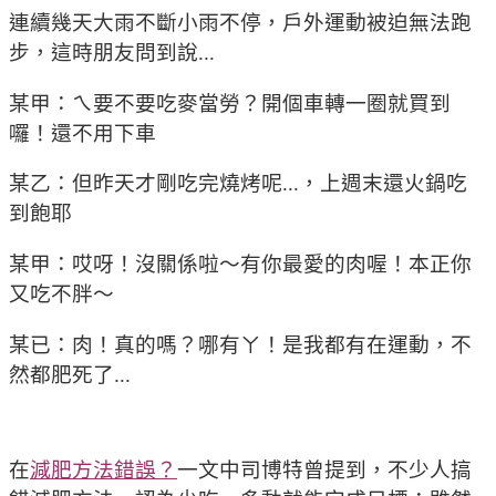
連續幾天大雨不斷小雨不停，戶外運動被迫無法跑
步，這時朋友問到說...
某甲：ㄟ要不要吃麥當勞？開個車轉一圈就買到
囉！還不用下車
某乙：但昨天才剛吃完燒烤呢...，上週末還火鍋吃
到飽耶
某甲：哎呀！沒關係啦～有你最愛的肉喔！本正你
又吃不胖～
某已：肉！真的嗎？哪有ㄚ！是我都有在運動，不
然都肥死了...
在
減肥方法錯誤？
一文中司博特曾提到，不少人搞