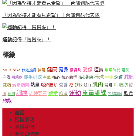
「因為堅持才能看見希望」！台灣划船代表隊
運動記得「慢慢來」！
標籤
健康
健身
受傷
啞鈴
MLB
NBA
伸展
伏地挺身
健身房
單車時代
姿勢
減肥
棒球
徒手訓練
深蹲
核心
核心肌群
槓鈴
守備
弓箭步
有氧
核心訓練
肌肉
熱量
脂肪
減脂
營養
減脂指南
燃燒脂肪
瘦
籃球
背肌
肌力
胖
腹
運動
重量訓練
訓練
飲食
跑步
訓練菜單
跑者
肌
裁判
間歇訓練
體能
首頁
授權網站
聯絡我們
關於司博特