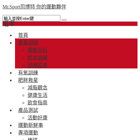
Mr.Sport司博特 你的運動夥伴
選單
首頁
重量訓練
運動百科
綜合訓練
訓練菜單
有氧訓練
肥胖救星
減脂觀念
健康生活
飲食指南
產品測試
活動好康
運動新鮮事
專項運動