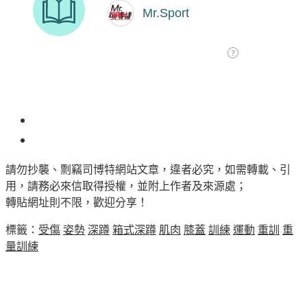
164
請勿抄襲、剽竊司博特網站文章，違者必究，如需轉載、引
用，請務必來信取得授權，並附上作者及來源處；
轉貼網址則不限，歡迎分享！
標籤：
受傷
姿勢
深蹲
箱式深蹲
肌肉
膝蓋
訓練
運動
重訓
重
量訓練