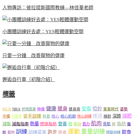
人物專訪：彼拉提斯國際教練—林佳葦老師
小團體訓練好去處：YES輕體運動空間
只要一分鐘 改善寵物的健康
邂逅自行車（初階介紹）
標籤
健康
健身
受傷
啞鈴
MLB
NBA
伸展
伏地挺身
健身房
單車時代
姿勢
減肥
棒球
徒手訓練
深蹲
核心
核心肌群
槓鈴
守備
弓箭步
有氧
核心訓練
肌肉
熱量
脂肪
減脂
營養
減脂指南
燃燒脂肪
瘦
籃球
背肌
肌力
胖
腹
運動
重量訓練
訓練
飲食
跑步
訓練菜單
跑者
肌
裁判
間歇訓練