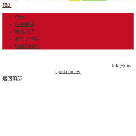
體能
首頁
授權網站
聯絡我們
關於司博特
臉書粉絲團
© Copyright 2013-2018 Mr.Sport 司博特 著作權所有，請勿抄
襲，請務必來信取得授權！商業用途請來信洽談。
info@mr-
sport.com.tw
返回頂部