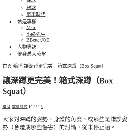
棒球
籃球
單車時代
這是專欄
Marc
小綠先生
BBetterJOE
人物專訪
健身房大蒐擊
首頁
輪播
讓深蹲更完美！箱式深蹲（Box Squat）
讓深蹲更完美！箱式深蹲（Box
Squat）
輪播
,
重量訓練
19,982
3
大家對深蹲的姿勢、身體的角度、或那些是錯誤姿
勢（會造成哪些傷害）的討論，從未停止過。