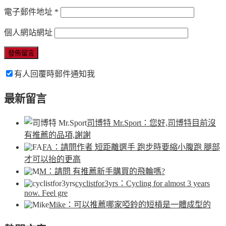
電子郵件地址
*
個人網站網址
有人回覆時郵件通知我
最新留言
司博特 Mr.Sport
：您好,司博特目前沒
有推薦的品項,謝謝
FA
：請問作者 短距離選手 跑步時要縮小腹跑 腿部
才可以抬的更高
M
：請問 有推薦新手購買的飛輪嗎?
cyclistfor3yrs
：Cycling for almost 3 years
now. Feel gre
Mike
：可以推薦哪家啞鈴的短槓是一體成型的