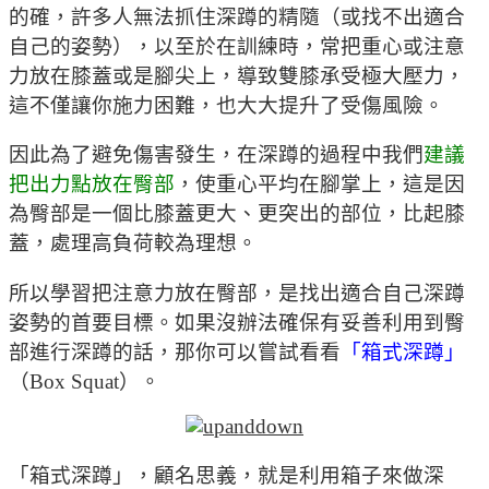
的確，許多人無法抓住深蹲的精隨（或找不出適合
自己的姿勢），以至於在訓練時，常把重心或注意
力放在膝蓋或是腳尖上，導致雙膝承受極大壓力，
這不僅讓你施力困難，也大大提升了受傷風險。
因此為了避免傷害發生，在深蹲的過程中我們
建議
把出力點放在臀部
，使重心平均在腳掌上，這是因
為臀部是一個比膝蓋更大、更突出的部位，比起膝
蓋，處理高負荷較為理想。
所以學習把注意力放在臀部，是找出適合自己深蹲
姿勢的首要目標。如果沒辦法確保有妥善利用到臀
部進行深蹲的話，那你可以嘗試看看
「箱式深蹲」
（Box Squat）。
「箱式深蹲」，顧名思義，就是利用箱子來做深