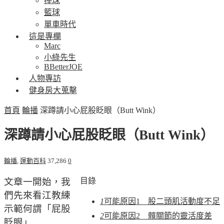
棒球
籃球
單車時代
這是專欄
Marc
小綠先生
BBetterJOE
人物專訪
健身房大蒐擊
首頁
輪播
深蹲請小心屁股眨眼（Butt Wink）
深蹲請小心屁股眨眼（Butt Wink）
輪播
,
運動百科
37,286
0
文章一開始，我
目錄
們先來看江教練
1
可能原因1 股二頭肌活動度不足
示範何謂「屁股
2
可能原因2 髖關節的靈活度差
眨眼」