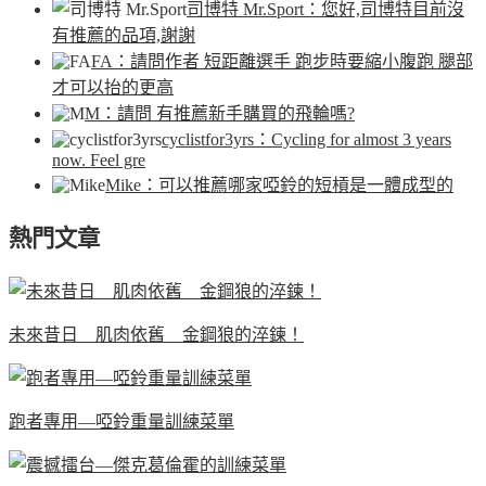
司博特 Mr.Sport
：您好,司博特目前沒
有推薦的品項,謝謝
FA
：請問作者 短距離選手 跑步時要縮小腹跑 腿部
才可以抬的更高
M
：請問 有推薦新手購買的飛輪嗎?
cyclistfor3yrs
：Cycling for almost 3 years
now. Feel gre
Mike
：可以推薦哪家啞鈴的短槓是一體成型的
熱門文章
未來昔日 肌肉依舊 金鋼狼的淬鍊！
跑者專用—啞鈴重量訓練菜單