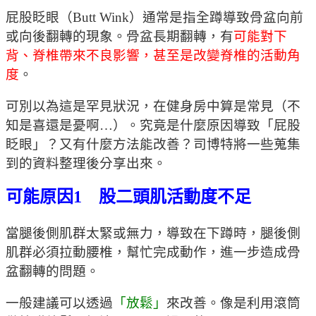
屁股眨眼（Butt Wink）通常是指全蹲導致骨盆向前
或向後翻轉的現象。骨盆長期翻轉，有
可能對下
背、脊椎帶來不良影響，甚至是改變脊椎的活動角
度
。
可別以為這是罕見狀況，在健身房中算是常見（不
知是喜還是憂啊…）。究竟是什麼原因導致「屁股
眨眼」？又有什麼方法能改善？司博特將一些蒐集
到的資料整理後分享出來。
可能原因1 股二頭肌活動度不足
當腿後側肌群太緊或無力，導致在下蹲時，腿後側
肌群必須拉動腰椎，幫忙完成動作，進一步造成骨
盆翻轉的問題。
一般建議可以透過
「放鬆」
來改善。像是利用滾筒