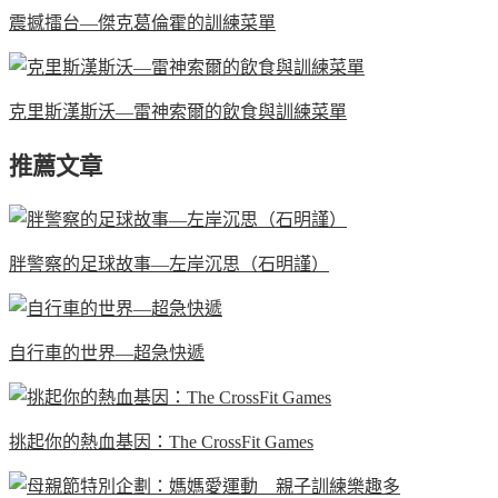
震撼擂台—傑克葛倫霍的訓練菜單
克里斯漢斯沃—雷神索爾的飲食與訓練菜單
推薦文章
胖警察的足球故事—左岸沉思（石明謹）
自行車的世界—超急快遞
挑起你的熱血基因：The CrossFit Games