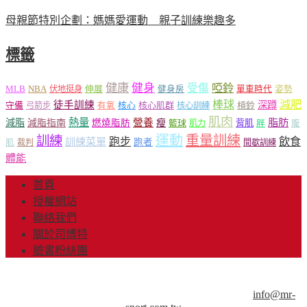
母親節特別企劃：媽媽愛運動 親子訓練樂趣多
標籤
健康
健身
受傷
啞鈴
MLB
NBA
伸展
伏地挺身
健身房
單車時代
姿勢
減肥
棒球
徒手訓練
深蹲
核心
核心肌群
槓鈴
守備
弓箭步
有氧
核心訓練
肌肉
熱量
脂肪
減脂
營養
減脂指南
燃燒脂肪
瘦
籃球
背肌
肌力
胖
腹
運動
重量訓練
訓練
飲食
跑步
訓練菜單
跑者
肌
裁判
間歇訓練
體能
首頁
授權網站
聯絡我們
關於司博特
臉書粉絲團
© Copyright 2013-2018 Mr.Sport 司博特 著作權所有，請勿抄
襲，請務必來信取得授權！商業用途請來信洽談。
info@mr-