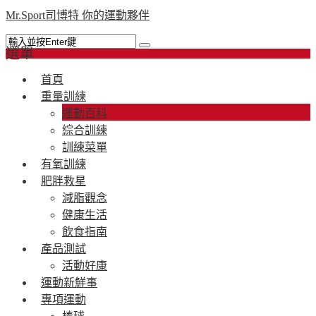
Mr.Sport司博特 你的運動夥伴
選單
首頁
重量訓練
運動百科
綜合訓練
訓練菜單
有氧訓練
肥胖救星
減脂觀念
健康生活
飲食指南
產品測試
活動好康
運動新鮮事
專項運動