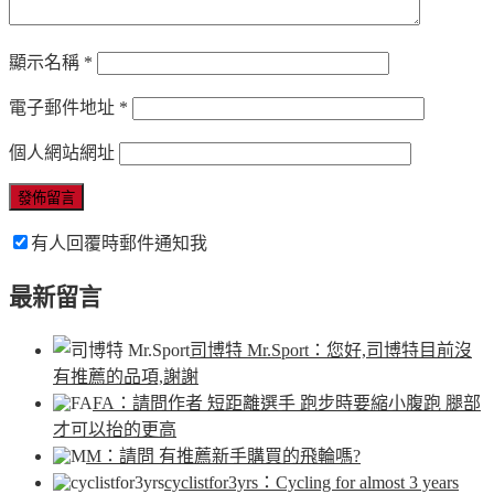
顯示名稱
*
電子郵件地址
*
個人網站網址
有人回覆時郵件通知我
最新留言
司博特 Mr.Sport
：您好,司博特目前沒
有推薦的品項,謝謝
FA
：請問作者 短距離選手 跑步時要縮小腹跑 腿部
才可以抬的更高
M
：請問 有推薦新手購買的飛輪嗎?
cyclistfor3yrs
：Cycling for almost 3 years