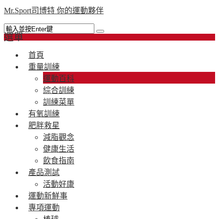
Mr.Sport司博特 你的運動夥伴
選單
首頁
重量訓練
運動百科
綜合訓練
訓練菜單
有氧訓練
肥胖救星
減脂觀念
健康生活
飲食指南
產品測試
活動好康
運動新鮮事
專項運動