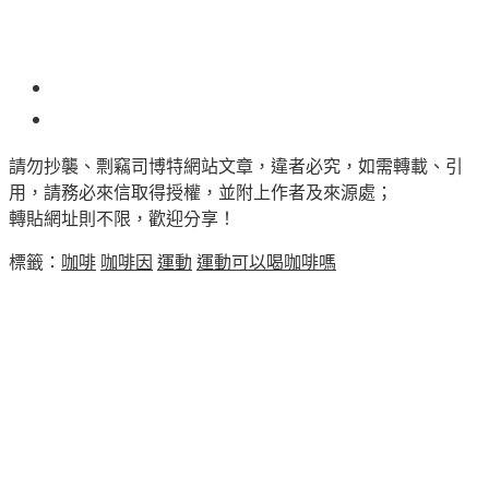
4
請勿抄襲、剽竊司博特網站文章，違者必究，如需轉載、引
用，請務必來信取得授權，並附上作者及來源處；
轉貼網址則不限，歡迎分享！
標籤：
咖啡
咖啡因
運動
運動可以喝咖啡嗎