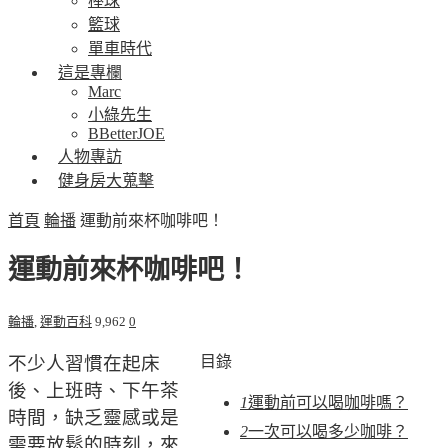
棒球
籃球
單車時代
這是專欄
Marc
小綠先生
BBetterJOE
人物專訪
健身房大蒐擊
首頁
輪播
運動前來杯咖啡吧！
運動前來杯咖啡吧！
輪播
,
運動百科
9,962
0
不少人習慣在起床
目錄
後、上班時、下午茶
1
運動前可以喝咖啡嗎？
時間，缺乏靈感或是
2
一次可以喝多少咖啡？
需要放鬆的時刻，來