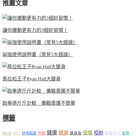
推薦文章
讓你運動更有力的3個好習慣！
瑜珈使用說明書（常見5大錯誤）
馬拉松王子Ryan Hall大變身
跆拳道斤斤計較 備戰奧運不簡單
標籤
健康
健身
受傷
啞鈴
MLB
NBA
伸展
伏地挺身
健身房
單車時代
姿勢