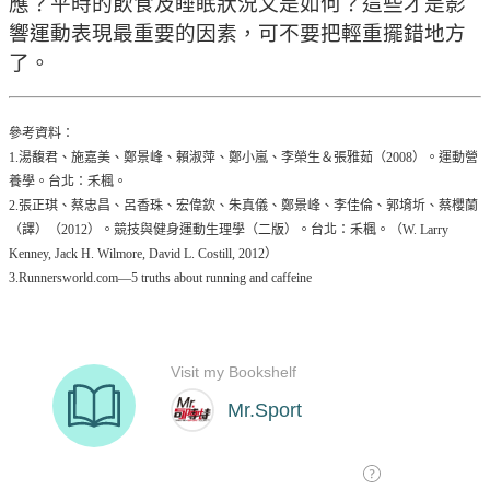
應？平時的飲食及睡眠狀況又是如何？這些才是影
響運動表現最重要的因素，可不要把輕重擺錯地方
了。
參考資料：
1.湯馥君、施嘉美、鄭景峰、賴淑萍、鄭小嵐、李榮生＆張雅茹（2008）。運動營
養學。台北：禾楓。
2.張正琪、蔡忠昌、呂香珠、宏偉欽、朱真儀、鄭景峰、李佳倫、郭堉圻、蔡櫻蘭
（譯）（2012）。競技與健身運動生理學（二版）。台北：禾楓。（W. Larry
Kenney, Jack H. Wilmore, David L. Costill, 2012）
3.Runnersworld.com—5 truths about running and caffeine