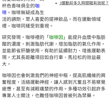
3
運動前多久時間喝有效呢？
杯色香味俱全的
咖
啡
。咖啡無疑成為生
活的調劑，眾人喜愛的提神飲品。而在運動領域
裡，咖啡同樣受到重視。
研究發現，咖啡裡的「
咖啡因
」能提升血漿中脂肪
酸的濃度，刺激脂肪代謝，增加脂肪的氧化作用，
並能節省肝醣使用，有助於延續耐力、增進運動表
現。尤其長距離項目如自行車、馬拉松的效益最
大。
咖啡因也會刺激我們的神經中樞，提高肌纖維的興
奮程度，活絡運動神經，讓人感到亢奮且不易察覺
疲憊，甚至有減輕痛楚的作用。多種功效引起許多
專業人士關注，也難怪咖啡因曾被列為禁藥。