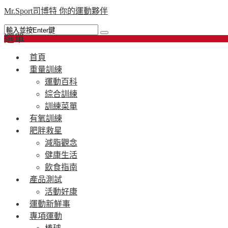
Mr.Sport司博特 你的運動夥伴
選單
首頁
重量訓練
運動百科
綜合訓練
訓練菜單
有氧訓練
肥胖救星
減脂觀念
健康生活
飲食指南
產品測試
活動好康
運動新鮮事
專項運動