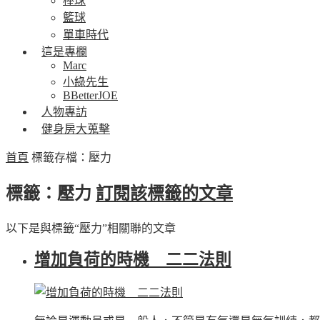
棒球
籃球
單車時代
這是專欄
Marc
小綠先生
BBetterJOE
人物專訪
健身房大蒐擊
首頁
標籤存檔：壓力
標籤：壓力
訂閱該標籤的文章
以下是與標籤“壓力”相關聯的文章
增加負荷的時機 二二法則