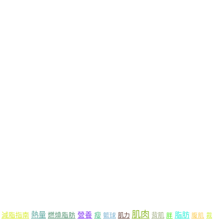
肌肉
熱量
脂肪
營養
減脂指南
燃燒脂肪
瘦
籃球
背肌
肌力
胖
腹肌
裁