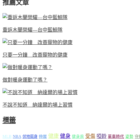
推薦文章
重返木蘭榮耀—台中藍鯨隊
只要一分鐘 改善寵物的健康
做對暖身運動了嗎？
不說不知道 納達爾的場上習慣
標籤
健康
健身
受傷
啞鈴
MLB
NBA
伸展
伏地挺身
健身房
單車時代
姿勢
守