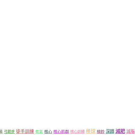
減肥
棒球
徒手訓練
深蹲
減脂
核心
核心肌群
槓鈴
備
弓箭步
有氧
核心訓練