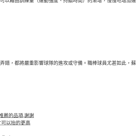
可以藉由訓練量（運動強度、持續時間）的漸增，慢慢地增加運動
弄錯，都將嚴重影響球隊的進攻或守備。職棒球員尤甚如此，蘇建榮
推薦的品項,謝謝
才可以抬的更高