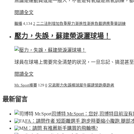
無論是運動員或是一般人，不管是有氧還是無氧訓練，都
閱讀全文
輪播
4,134
2
二二法則
增加負重
壓力
漸進性
漸進負載
適應
重量訓練
壓力，失誤，蘇建榮淚灑球場！
球員在球場上需要完全清楚的狀況，一旦忘記、搞混甚至
閱讀全文
Mr. Sport棒賽
129
0
兄弟
壓力
失誤
棒球
犀牛
蘇建榮
跑壘
跑者
最新留言
司博特 Mr.Sport
：您好,司博特目前沒有
FA
：請問作者 短距離選手 跑步時要縮小腹跑 腿部
M
：請問 有推薦新手購買的飛輪嗎?