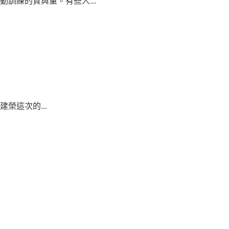
訓練的質與量。有些人...
這次的...