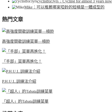
cyclistfor3yrs
：Cycling for almost 3 years now.
Mike
：可以推薦哪家啞鈴的短槓是一體成型的
熱門文章
高強度間歇訓練菜單—槓鈴
「手部」菜單再進化！
P.H.U.L.訓練法介紹
「超人」的Tabata訓練菜單