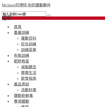
Mr.Sport司博特 你的運動夥伴
選單
首頁
重量訓練
運動百科
綜合訓練
訓練菜單
有氧訓練
肥胖救星
減脂觀念
健康生活
飲食指南
產品測試
活動好康
運動新鮮事
專項運動