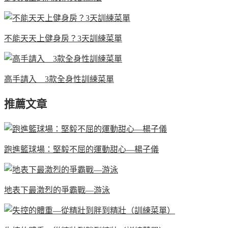
不能天天上健身房？3天訓練菜單
高手請入 3款全身性訓練菜單
推薦文章
跑進籃球場：堅毅不屈的運動甜心—楊子儀
地表下最激烈的爭霸戰—游泳