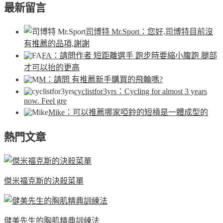
最新留言
司博特 Mr.Sport
：您好,司博特目前沒
有推薦的品項,謝謝
FA
：請問作者 短距離選手 跑步時要縮小腹跑 腿部
才可以抬的更高
M
：請問 有推薦新手購買的飛輪嗎?
cyclistfor3yrs
：Cycling for almost 3 years
now. Feel gre
Mike
：可以推薦哪家啞鈴的短槓是一體成型的
熱門文章
傑米福克斯的決殺菜單
健美先生的胸肌精典訓練法