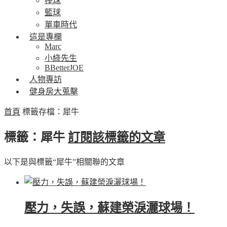
棒球
籃球
單車時代
這是專欄
Marc
小綠先生
BBetterJOE
人物專訪
健身房大蒐擊
首頁
標籤存檔：犀牛
標籤：犀牛
訂閱該標籤的文章
以下是與標籤“犀牛”相關聯的文章
壓力，失誤，蘇建榮淚灑球場！