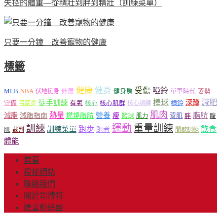
失控的體重—從精壯到胖到精壯（訓練菜單）
只要一分鐘 改善寵物的健康
標籤
健康
健身
受傷
啞鈴
MLB
NBA
伸展
伏地挺身
健身房
單車時代
姿勢
減肥
棒球
徒手訓練
深蹲
核心
核心肌群
槓鈴
守備
弓箭步
有氧
核心訓練
肌肉
熱量
脂肪
減脂
營養
減脂指南
燃燒脂肪
瘦
籃球
背肌
肌力
胖
腹
運動
重量訓練
訓練
飲食
跑步
訓練菜單
跑者
肌
裁判
間歇訓練
體能
首頁
授權網站
聯絡我們
關於司博特
臉書粉絲團