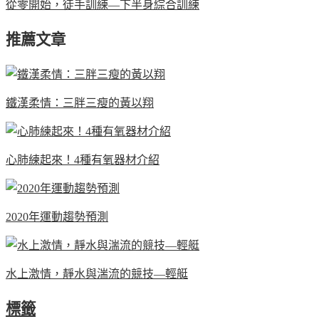
從零開始，徒手訓練—下半身綜合訓練
推薦文章
鐵漢柔情：三胖三瘦的黃以翔
心肺練起來！4種有氧器材介紹
2020年運動趨勢預測
水上激情，靜水與湍流的競技—輕艇
標籤