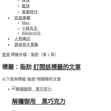
棒球
籃球
單車時代
這是專欄
Marc
小綠先生
BBetterJOE
人物專訪
健身房大蒐擊
首頁
標籤存檔：脂肪
（第 2 頁）
標籤：脂肪
訂閱該標籤的文章
以下是與標籤“脂肪”相關聯的文章
解癮御用 黑巧克力