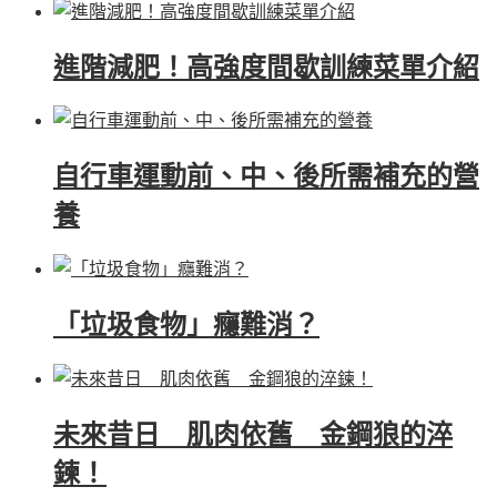
進階減肥！高強度間歇訓練菜單介紹
自行車運動前、中、後所需補充的營
養
「垃圾食物」癮難消？
未來昔日 肌肉依舊 金鋼狼的淬
鍊！