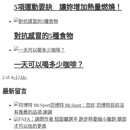
5項運動要訣 讓妳增加熱量燃燒！
對抗感冒的5種食物
一天可以喝多少咖啡？
2 of 4
«
1
2
3
4
»
最新留言
司博特 Mr.Sport
：您好,司博特目前沒
有推薦的品項,謝謝
FA
：請問作者 短距離選手 跑步時要縮小腹跑 腿部
才可以抬的更高