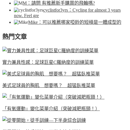
M
：請問 有推薦新手購買的飛輪嗎?
cyclistfor3yrs
：Cycling for almost 3 years
now. Feel gre
Mike
：可以推薦哪家啞鈴的短槓是一體成型的
熱門文章
實力兼具性感：足球巨星C羅納度的訓練菜單
美式足球員的胸肌 想要嗎？ 超猛臥推菜單
「有氧運動」變化菜單介紹（突破減肥瓶頸！）