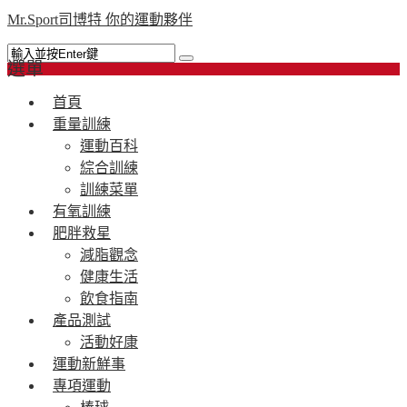
Mr.Sport司博特 你的運動夥伴
選單
首頁
重量訓練
運動百科
綜合訓練
訓練菜單
有氧訓練
肥胖救星
減脂觀念
健康生活
飲食指南
產品測試
活動好康
運動新鮮事
專項運動