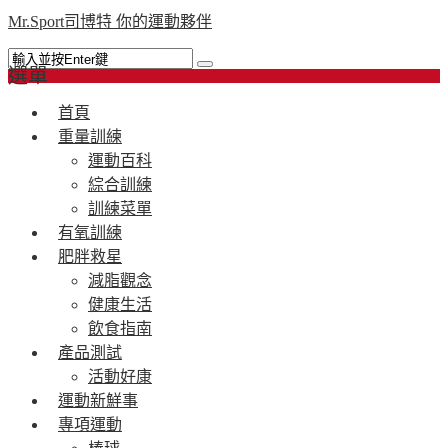
Mr.Sport司博特 你的運動夥伴
選單
首頁
重量訓練
運動百科
綜合訓練
訓練菜單
有氧訓練
肥胖救星
減脂觀念
健康生活
飲食指南
產品測試
活動好康
運動新鮮事
專項運動