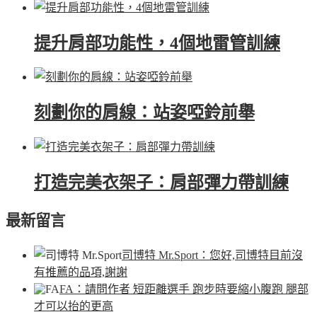
提升肩部功能性，4個地雷管訓練
刻劃你的肩線：站姿啞鈴前舉
打造完美衣架子：肩部彈力帶訓練
最新留言
司博特 Mr.Sport
：您好,司博特目前沒
有推薦的品項,謝謝
FA
：請問作者 短距離選手 跑步時要縮小腹跑 腿部
才可以抬的更高