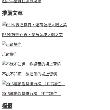
啞鈴—全身性訓練菜單
推薦文章
ESPN裸體寫真，體育領域人體之美
玩命攀岩
不說不知道 納達爾的場上習慣
2015運動趨勢排行榜 HIIT讓位！
標籤