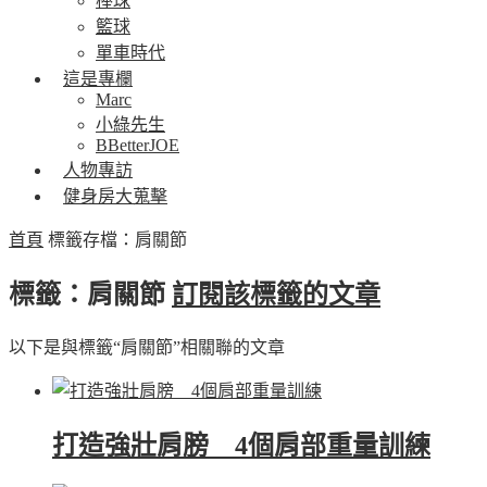
棒球
籃球
單車時代
這是專欄
Marc
小綠先生
BBetterJOE
人物專訪
健身房大蒐擊
首頁
標籤存檔：肩關節
標籤：肩關節
訂閱該標籤的文章
以下是與標籤“肩關節”相關聯的文章
打造強壯肩膀 4個肩部重量訓練