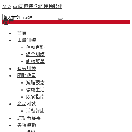
Mr.Sport司博特 你的運動夥伴
選單
首頁
重量訓練
運動百科
綜合訓練
訓練菜單
有氧訓練
肥胖救星
減脂觀念
健康生活
飲食指南
產品測試
活動好康
運動新鮮事
專項運動