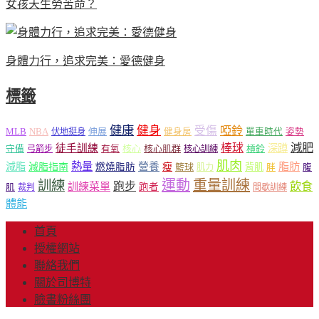
女孩天生勞苦命？
身體力行，追求完美：愛德健身
標籤
健康
健身
受傷
啞鈴
MLB
NBA
伸展
伏地挺身
健身房
單車時代
姿勢
減肥
棒球
徒手訓練
深蹲
核心
核心肌群
槓鈴
守備
弓箭步
有氧
核心訓練
肌肉
熱量
脂肪
減脂
營養
減脂指南
燃燒脂肪
瘦
籃球
背肌
肌力
胖
腹
運動
重量訓練
訓練
飲食
跑步
訓練菜單
跑者
肌
裁判
間歇訓練
體能
首頁
授權網站
聯絡我們
關於司博特
臉書粉絲團