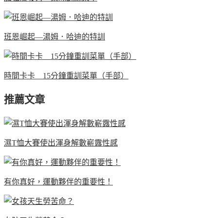
班恩崛起—湯姆．哈迪的特訓
時間卡卡 15分鐘重訓菜單（手部）
推薦文章
濕T恤大賽使出渾身解數嶄露性感
有你真好，運動夥伴的重要性！