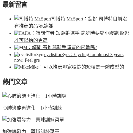
最新留言
司博特 Mr.Sport
：您好,司博特目前沒
有推薦的品項,謝謝
FA
：請問作者 短距離選手 跑步時要縮小腹跑 腿部
才可以抬的更高
M
：請問 有推薦新手購買的飛輪嗎?
cyclistfor3yrs
：Cycling for almost 3 years
now. Feel gre
Mike
：可以推薦哪家啞鈴的短槓是一體成型的
熱門文章
心肺適能再進化 1小時訓練
加強爆發力 藥球訓練菜單