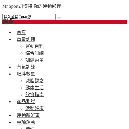
Mr.Sport司博特 你的運動夥伴
選單
首頁
重量訓練
運動百科
綜合訓練
訓練菜單
有氧訓練
肥胖救星
減脂觀念
健康生活
飲食指南
產品測試
活動好康
運動新鮮事
專項運動