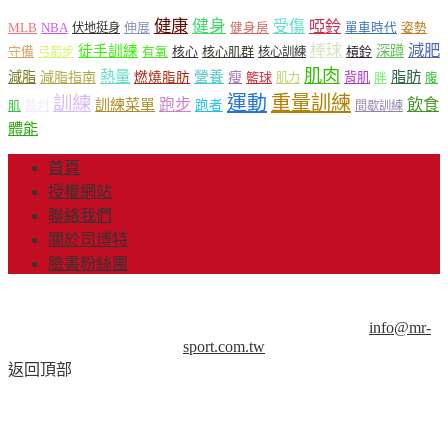
健康
健身
受傷
啞鈴
MLB
NBA
伸展
伏地挺身
健身房
單車時代
姿勢
減肥
棒球
徒手訓練
深蹲
核心
核心肌群
槓鈴
守備
弓箭步
有氧
核心訓練
肌肉
熱量
脂肪
減脂
營養
減脂指南
燃燒脂肪
瘦
籃球
背肌
肌力
胖
腹
運動
重量訓練
訓練
飲食
跑步
訓練菜單
跑者
肌
裁判
間歇訓練
體能
首頁
授權網站
聯絡我們
關於司博特
臉書粉絲團
© Copyright 2013-2018 Mr.Sport 司博特 著作權所有，請勿抄
襲，請務必來信取得授權！商業用途請來信洽談。
info@mr-
sport.com.tw
返回頂部