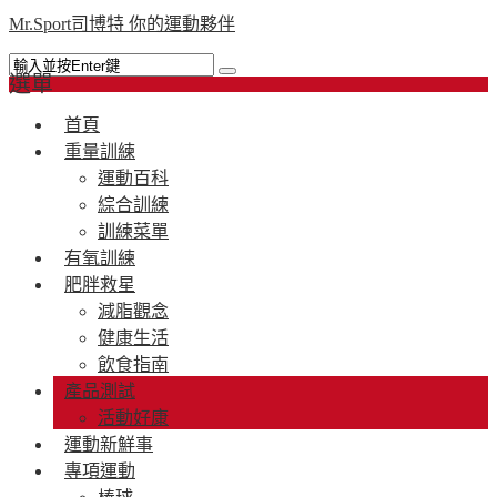
Mr.Sport司博特 你的運動夥伴
選單
首頁
重量訓練
運動百科
綜合訓練
訓練菜單
有氧訓練
肥胖救星
減脂觀念
健康生活
飲食指南
產品測試
活動好康
運動新鮮事
專項運動