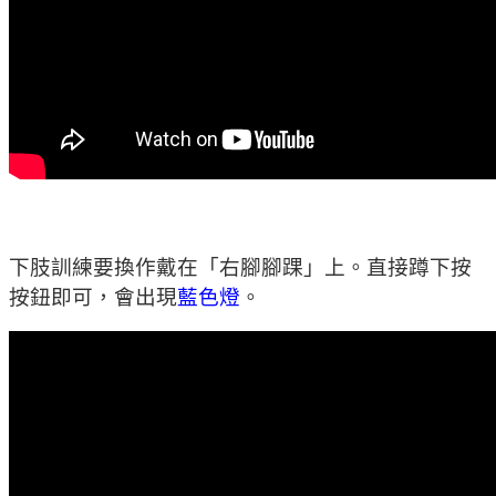
下肢訓練要換作戴在「右腳腳踝」上。直接蹲下按
按鈕即可，會出現
藍色燈
。