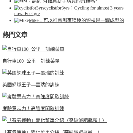
M
：請問 有推薦新手購買的飛輪嗎?
cyclistfor3yrs
：Cycling for almost 3 years
now. Feel gre
Mike
：可以推薦哪家啞鈴的短槓是一體成型的
熱門文章
自行車100+公里 訓練菜單
英國網球王子—墨瑞的訓練
考驗意志力！高強度間歇訓練
「有氧運動」變化菜單介紹（突破減肥瓶頸！）