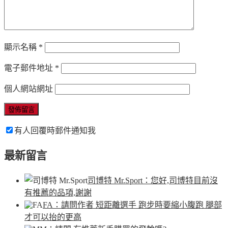
顯示名稱
*
電子郵件地址
*
個人網站網址
有人回覆時郵件通知我
最新留言
司博特 Mr.Sport
：您好,司博特目前沒
有推薦的品項,謝謝
FA
：請問作者 短距離選手 跑步時要縮小腹跑 腿部
才可以抬的更高