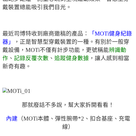
戴裝置總能吸引我們目光。
最近司博特收到廠商邀稿的產品：
「MOTi健身紀錄
器」
，正是智慧型穿戴裝置的一種。有別於一般穿
戴設備，MOTi不僅有計步功能，更號稱能
辨識動
作
、
記錄反覆次數
、
追蹤健身數據
，讓人感到相當
新奇有趣。
那就廢話不多說，幫大家拆開看看！
內建
（MOTi本體、彈性腕帶*2、扣合基座、充電
線）