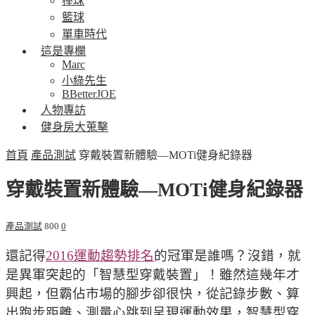
棒球
籃球
單車時代
這是專欄
Marc
小綠先生
BBetterJOE
人物專訪
健身房大蒐擊
首頁
產品測試
穿戴裝置新體驗—MOTi健身紀錄器
穿戴裝置新體驗—MOTi健身紀錄器
產品測試
800
0
還記得
2016運動趨勢排名
的冠軍是誰嗎？沒錯，就
是異軍突起的「智慧型穿戴裝置」！雖然這幾年才
興起，但霸佔市場的腳步卻很快，從記錄步數、算
出跑步距離、測量心跳到呈現運動效果，智慧型穿