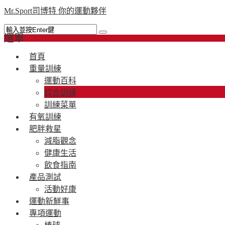
Mr.Sport司博特 你的運動夥伴
選單
首頁
重量訓練
運動百科
綜合訓練
訓練菜單
有氧訓練
肥胖救星
減脂觀念
健康生活
飲食指南
產品測試
活動好康
運動新鮮事
專項運動