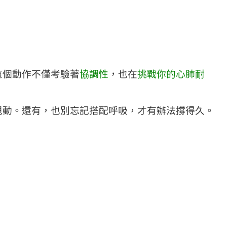
這個動作不僅考驗著
協調性
，也在
挑戰你的心肺耐
甩動。還有，也別忘記搭配呼吸，才有辦法撐得久。