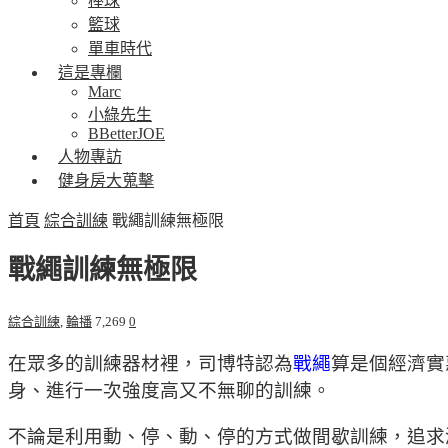
棒球
籃球
單車時代
這是專欄
Marc
小綠先生
BBetterJOE
人物專訪
健身房大蒐擊
首頁
綜合訓練
戰繩訓練無極限
戰繩訓練無極限
綜合訓練
,
輪播
7,269
0
在眾多的訓練器材裡，司博特認為
戰繩
算是個經濟實
身、進行一次強度高又不無聊的訓練。
不論是利用動、停、動、停的方式做間歇訓練，追求