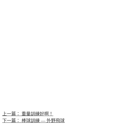
上一篇：
重量訓練好啊！
下一篇：
棒球訓練 — 外野飛球