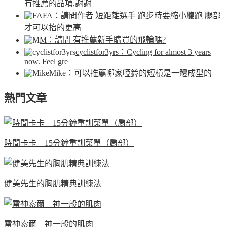
有推薦的品項,謝謝
FA
：請問作者 短距離選手 跑步時要縮小腹跑 腿部
才可以抬的更高
M
：請問 有推薦新手購買的飛輪嗎?
cyclistfor3yrs
：Cycling for almost 3 years
now. Feel gre
Mike
：可以推薦哪家啞鈴的短槓是一體成型的
熱門文章
時間卡卡 15分鐘重訓菜單（肩部）
健美先生的胸肌精典訓練法
雷神索爾 神一般的肌肉