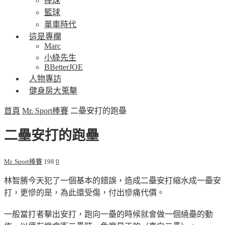
棒球
籃球
單車時代
這是專欄
Marc
小綠先生
BBetterJOE
人物專訪
健身房大蒐擊
首頁
Mr. Sport棒賽
二壘安打的跑壘
二壘安打的跑壘
Mr. Sport棒賽
198
0
林智勝今天犯了一個基本的錯誤，造成二壘安打縮水成一壘安
打，更慘的是，為此還受傷，付出慘痛代價。
一般當打者擊出安打，跑向一壘的時候就會做一個繞壘的動