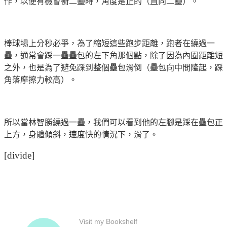
作，以便有機會衝二壘時，角度是正的（直向二壘）。
棒球場上分秒必爭，為了縮短這些跑步距離，跑者在繞過一
壘，通常會踩一壘壘包的左下角那個點，除了因為內圈距離短
之外，也是為了避免踩到整個壘包滑倒（壘包向中間隆起，踩
角落摩擦力較高）。
所以當林智勝繞過一壘，我們可以看到他的左腳是踩在壘包正
上方，身體傾斜，速度快的情況下，滑了。
[divide]