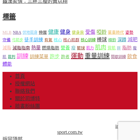
鐵漢柔情：三胖三瘦的黃以翔
標籤
健康
健身
受傷
啞鈴
MLB
NBA
伸展
伏地挺身
健身房
單車時代
姿勢
減肥
棒球
徒手訓練
深蹲
核心
核心肌群
槓鈴
守備
弓箭步
有氧
核心訓練
肌肉
熱量
脂肪
減脂
營養
減脂指南
燃燒脂肪
瘦
籃球
背肌
肌力
胖
腹
運動
重量訓練
訓練
飲食
跑步
訓練菜單
跑者
肌
裁判
間歇訓練
體能
首頁
授權網站
聯絡我們
關於司博特
臉書粉絲團
© Copyright 2013-2018 Mr.Sport 司博特 著作權所有，請勿抄
襲，請務必來信取得授權！商業用途請來信洽談。
info@mr-
sport.com.tw
返回頂部