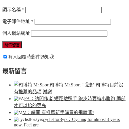
顯示名稱
*
電子郵件地址
*
個人網站網址
有人回覆時郵件通知我
最新留言
司博特 Mr.Sport
：您好,司博特目前沒
有推薦的品項,謝謝
FA
：請問作者 短距離選手 跑步時要縮小腹跑 腿部
才可以抬的更高
M
：請問 有推薦新手購買的飛輪嗎?
cyclistfor3yrs
：Cycling for almost 3 years
now. Feel gre