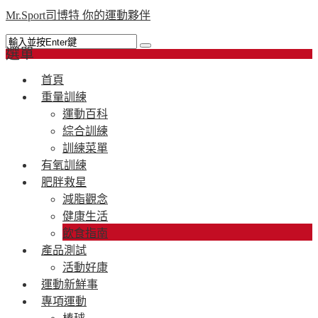
Mr.Sport司博特 你的運動夥伴
選單
首頁
重量訓練
運動百科
綜合訓練
訓練菜單
有氧訓練
肥胖救星
減脂觀念
健康生活
飲食指南
產品測試
活動好康
運動新鮮事
專項運動