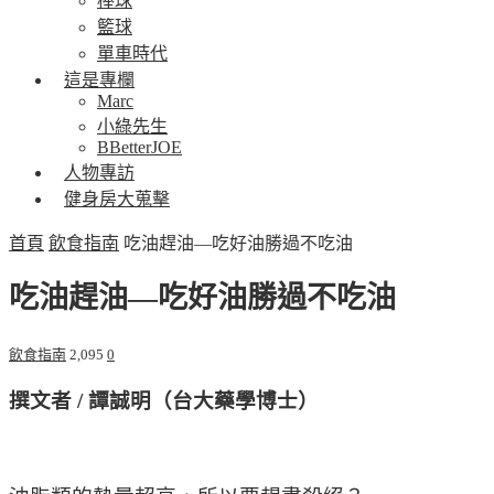
棒球
籃球
單車時代
這是專欄
Marc
小綠先生
BBetterJOE
人物專訪
健身房大蒐擊
首頁
飲食指南
吃油趕油—吃好油勝過不吃油
吃油趕油—吃好油勝過不吃油
飲食指南
2,095
0
撰文者 / 譚誠明（台大藥學博士）