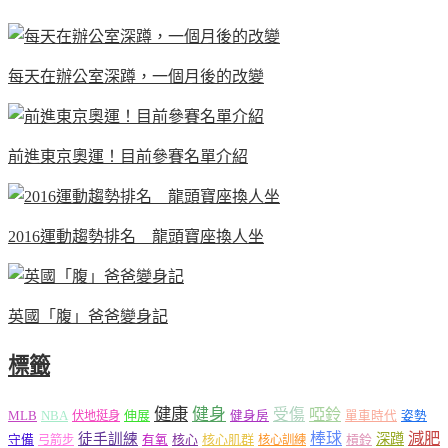
每天在辦公室深蹲，一個月後的改變
前進東京奧運！目前參賽名單介紹
2016運動趨勢排名 龍頭寶座換人坐
英國「腹」爸爸變身記
標籤
健康
健身
受傷
啞鈴
MLB
NBA
伸展
伏地挺身
健身房
單車時代
姿勢
減肥
棒球
徒手訓練
深蹲
核心
核心肌群
槓鈴
守備
弓箭步
有氧
核心訓練