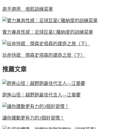
高手適用 增肌訓練菜單
實力兼具性感：足球巨星C羅納度的訓練菜單
玩命快遞 傑森史塔森的建造之旅（下）
推薦文章
跑進山徑｜越野跑最佳代言人—江晏慶
讓你運動更有力的3個好習慣！