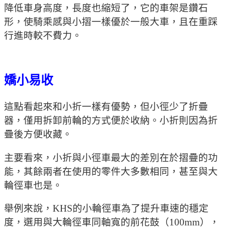
降低車身高度，長度也縮短了，它的車架是鑽石
形，使騎乘感與小摺一樣優於一般大車，且在重踩
行進時較不費力。
嬌小易收
這點看起來和小折一樣有優勢，但小徑少了折疊
器，僅用拆卸前輪的方式便於收納。小折則因為折
疊後方便收藏。
主要看來，小折與小徑車最大的差別在於摺疊的功
能，其餘兩者在使用的零件大多數相同，甚至與大
輪徑車也是。
舉例來說，KHS的小輪徑車為了提升車速的穩定
度，選用與大輪徑車同軸寬的前花鼓（100mm），