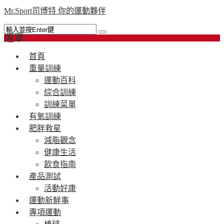
Mr.Sport司博特 你的運動夥伴
選單
首頁
重量訓練
運動百科
綜合訓練
訓練菜單
有氧訓練
肥胖救星
減脂觀念
健康生活
飲食指南
產品測試
活動好康
運動新鮮事
專項運動