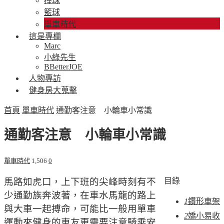
棒球
籃球
單車時代
這是專欄
Marc
小綠先生
BBetterJOE
人物專訪
健身房大蒐擊
首頁
單車時代
通勤客注意 小輪車小常識
通勤客注意 小輪車小常識
單車時代
1,506
0
馬路如虎口，上下班的尖峰時刻有不
目錄
少通勤族奔波著，在車水馬龍的路上
1
鑽形車架
與大車一起搏命，可能比一般用單車
2
嬌小易收
運動來健身的車友更需要注意騎乘安