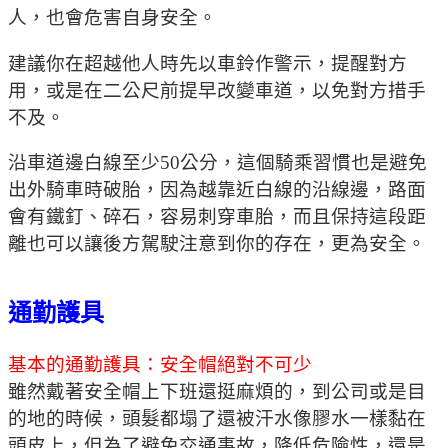
人，也會危害自身安全。
建議你在超越他人時先以車鈴作警示，提醒對方
用，或是在二公尺前提早改變車道，以免對方措手
不及。
沿車道邊白線至少50公分，這個騎乘習慣也是避免
出外騎車時破胎，因為越靠近白線的沿線邊，路面
會有鐵釘、碎石，容易刺穿車胎，而且保持這段距
離也可以讓後方駕駛注意到你的存在，更為安全。
通勤護具
基本的通勤護具：安全帽絕對不可少
雖然戴著安全帽上下班還挺麻煩的，到公司或是目
的地的時候，頭髮都塌了還被汗水像膠水一樣黏在
頭皮上，但為了避免交通事故，降低危險性，還是