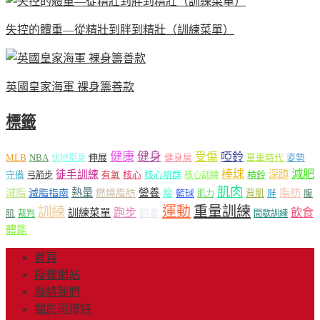
失控的體重—從精壯到胖到精壯（訓練菜單）
英國皇家海軍 裸身籌善款
標籤
健康
健身
受傷
啞鈴
MLB
NBA
伸展
伏地挺身
健身房
單車時代
姿勢
減肥
棒球
徒手訓練
深蹲
核心
核心肌群
槓鈴
守備
弓箭步
有氧
核心訓練
肌肉
熱量
脂肪
減脂
營養
減脂指南
燃燒脂肪
瘦
籃球
背肌
肌力
胖
腹
運動
重量訓練
訓練
飲食
跑步
訓練菜單
跑者
肌
裁判
間歇訓練
體能
首頁
授權網站
聯絡我們
關於司博特