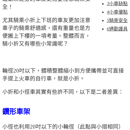
3
小車缺點
全！
4
小車優點
尤其騎乘小折上下班的車友更加注意
5
騎乘安全
車子的騎乘舒適感，還有重量也是方
6
通勤護具
便搬上下樓的一項考量。整體而言，
騎小折又有哪些小常識呢？
輪徑20吋以下，體積整體縮小到方便攜帶並可直接
手提上火車的自行車，就是小折。
小折和小徑車其實有些許不同，以下是二者差異：
鑽形車架
小徑也利用20吋以下的小輪徑（此點與小摺相同）