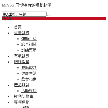
Mr.Sport司博特 你的運動夥伴
選單
首頁
重量訓練
運動百科
綜合訓練
訓練菜單
有氧訓練
肥胖救星
減脂觀念
健康生活
飲食指南
產品測試
活動好康
運動新鮮事
專項運動