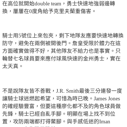
在高位就開始double team，勇士快速地強弱邊轉
換，屢屢在0度角給予克里夫蘭重傷害。
騎士用5號位上來包夾，剩下地隊友應要快速地轉換
防守，避免在兩側被開後門。詹皇受限於體力在這
方面確實做得不好，其他隊友不給力也是事實。只
輪替七名球員要來應付球風快速的金州勇士，實在
太天真。
不是說隊友皆不善戰，J.R. Smith最後三分連發一度
讓騎士球迷燃起希望，可惜為時已晚。James Jones
的確經驗豐富，但要這種廖化都不及的角色球員做
先鋒，騎士已經自亂手腳。明顯在場上找不到位
置，攻防兩端都打得鱉腳。與手感低迷的Iman