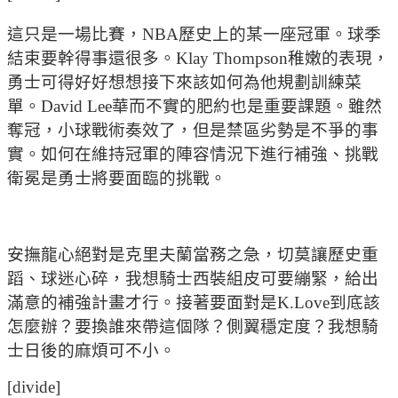
這只是一場比賽，NBA歷史上的某一座冠軍。球季
結束要幹得事還很多。Klay Thompson稚嫩的表現，
勇士可得好好想想接下來該如何為他規劃訓練菜
單。David Lee華而不實的肥約也是重要課題。雖然
奪冠，小球戰術奏效了，但是禁區劣勢是不爭的事
實。如何在維持冠軍的陣容情況下進行補強、挑戰
衛冕是勇士將要面臨的挑戰。
安撫龍心絕對是克里夫蘭當務之急，切莫讓歷史重
蹈、球迷心碎，我想騎士西裝組皮可要繃緊，給出
滿意的補強計畫才行。接著要面對是K.Love到底該
怎麼辦？要換誰來帶這個隊？側翼穩定度？我想騎
士日後的麻煩可不小。
[divide]