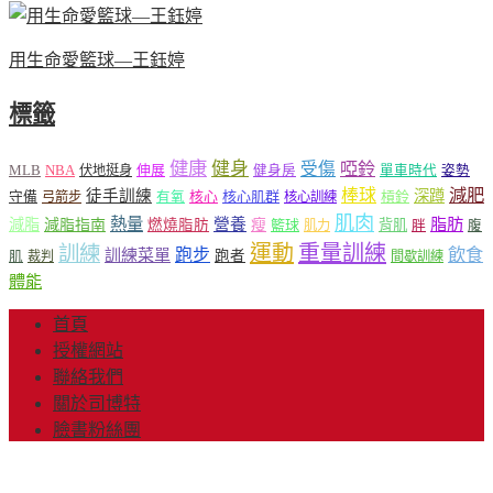
用生命愛籃球—王鈺婷
標籤
健康
健身
受傷
啞鈴
MLB
NBA
伸展
伏地挺身
健身房
單車時代
姿勢
減肥
棒球
徒手訓練
深蹲
核心
核心肌群
槓鈴
守備
弓箭步
有氧
核心訓練
肌肉
熱量
脂肪
減脂
營養
減脂指南
燃燒脂肪
瘦
籃球
背肌
肌力
胖
腹
運動
重量訓練
訓練
飲食
跑步
訓練菜單
跑者
肌
裁判
間歇訓練
體能
首頁
授權網站
聯絡我們
關於司博特
臉書粉絲團
© Copyright 2013-2018 Mr.Sport 司博特 著作權所有，請勿抄