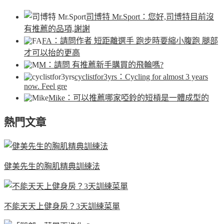
司博特 Mr.Sport
：您好,司博特目前沒
有推薦的品項,謝謝
FA
：請問作者 短距離選手 跑步時要縮小腹跑 腿部
才可以抬的更高
M
：請問 有推薦新手購買的飛輪嗎?
cyclistfor3yrs
：Cycling for almost 3 years
now. Feel gre
Mike
：可以推薦哪家啞鈴的短槓是一體成型的
熱門文章
健美先生的胸肌精典訓練法
不能天天上健身房？3天訓練菜單