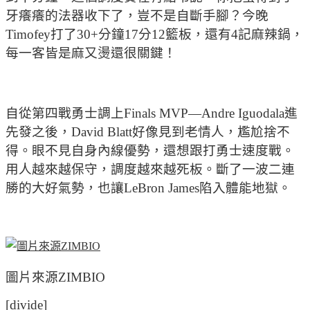
牙癢癢的法器收下了，豈不是自斷手腳？今晚
Timofey打了30+分鐘17分12籃板，還有4記麻辣鍋，
每一客皆是麻又燙還很關鍵！
自從第四戰勇士調上Finals MVP—Andre Iguodala進
先發之後，David Blatt好像見到老情人，尷尬捨不
得。眼不見自身內線優勢，還想跟打勇士速度戰。
用人越來越保守，調度越來越死板。斷了一波二連
勝的大好氣勢，也讓LeBron James陷入體能地獄。
圖片來源ZIMBIO
[divide]