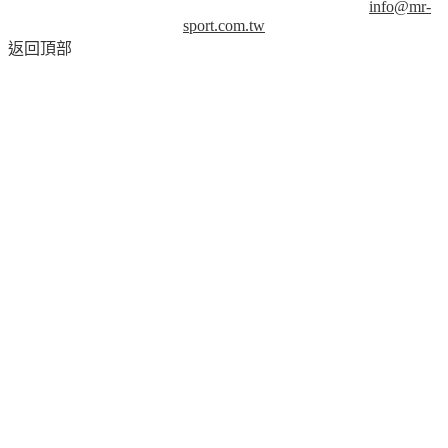
襲，請務必來信取得授權！商業用途請來信洽談。
info@mr-
sport.com.tw
返回頂部