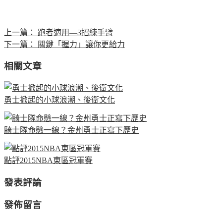
上一篇：
跑者適用—3招練手臂
下一篇：
關鍵「握力」讓你更給力
相關文章
勇士掀起的小球浪潮、後衛文化
騎士隊命懸一線？金州勇士正寫下歷史
點評2015NBA東區冠軍賽
發表評論
發佈留言