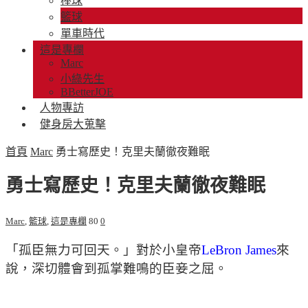
棒球
籃球
單車時代
這是專欄
Marc
小綠先生
BBetterJOE
人物專訪
健身房大蒐擊
首頁
Marc
勇士寫歷史！克里夫蘭徹夜難眠
勇士寫歷史！克里夫蘭徹夜難眠
Marc
,
籃球
,
這是專欄
80
0
「孤臣無力可回天。」對於小皇帝
LeBron James
來
說，深切體會到孤掌難鳴的臣妾之屈。