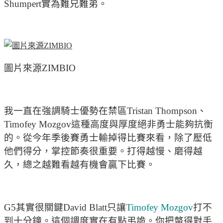
Shumpert實為難兄難弟。
圖片來源ZIMBIO
我一直在強調騎士優勢在禁區Tristan Thompson、
Timofey Mozgov這種高度與厚度絕非勇士能夠抗衡
的。從今年季後賽勇士輸掉得比賽來看，除了壓低
他們得分，掌控節奏很重要。打得越慢、磨得越
久，總之越難看越有機會贏下比賽。
G5其實很關鍵David Blatt只讓
Timofey Mozgov
打不
到十分鐘。這個調度實在有點弔詭。你把螫得對手