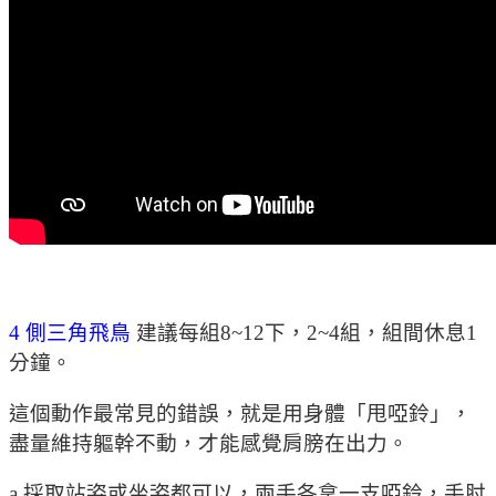
4 側三角飛鳥
建議每組8~12下，2~4組，組間休息1
分鐘。
這個動作最常見的錯誤，就是用身體「甩啞鈴」，
盡量維持軀幹不動，才能感覺肩膀在出力。
a.採取站姿或坐姿都可以，兩手各拿一支啞鈴，手肘