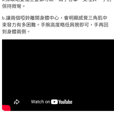
保持微彎。
b.讓兩個啞鈴離開身體中心，會明顯感覺三角肌中
束發力有多困難。手腕高度略低肩膀即可，手再回
到身體兩側。