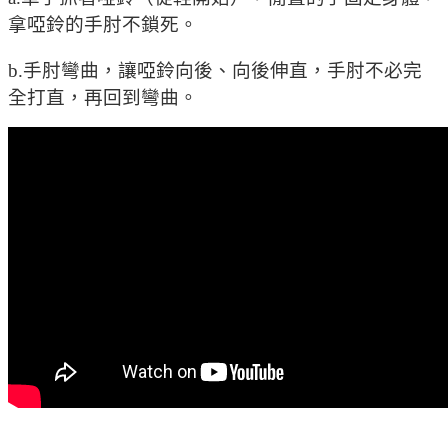
拿啞鈴的手肘不鎖死。
b.手肘彎曲，讓啞鈴向後、向後伸直，手肘不必完
全打直，再回到彎曲。