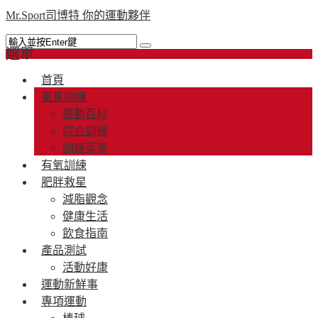
Mr.Sport司博特 你的運動夥伴
選單
首頁
重量訓練
運動百科
綜合訓練
訓練菜單
有氧訓練
肥胖救星
減脂觀念
健康生活
飲食指南
產品測試
活動好康
運動新鮮事
專項運動