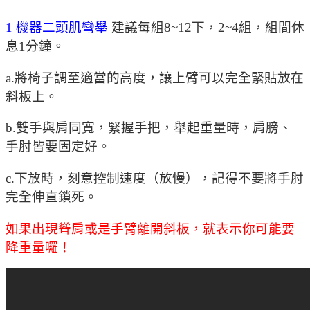
1 機器二頭肌彎舉
建議每組8~12下，2~4組，組間休
息1分鐘。
a.將椅子調至適當的高度，讓上臂可以完全緊貼放在
斜板上。
b.雙手與肩同寬，緊握手把，舉起重量時，肩膀、
手肘皆要固定好。
c.下放時，刻意控制速度（放慢），記得不要將手肘
完全伸直鎖死。
如果出現聳肩或是手臂離開斜板，就表示你可能要
降重量囉！