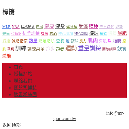
標籤
健康
健身
受傷
啞鈴
MLB
NBA
伸展
伏地挺身
健身房
單車時代
姿勢
減肥
棒球
徒手訓練
深蹲
核心
核心肌群
槓鈴
守備
弓箭步
有氧
核心訓練
肌肉
熱量
脂肪
減脂
營養
減脂指南
燃燒脂肪
瘦
籃球
背肌
肌力
胖
腹
運動
重量訓練
訓練
飲食
跑步
訓練菜單
跑者
肌
裁判
間歇訓練
體能
首頁
授權網站
聯絡我們
關於司博特
臉書粉絲團
© Copyright 2013-2018 Mr.Sport 司博特 著作權所有，請勿抄
襲，請務必來信取得授權！商業用途請來信洽談。
info@mr-
sport.com.tw
返回頂部