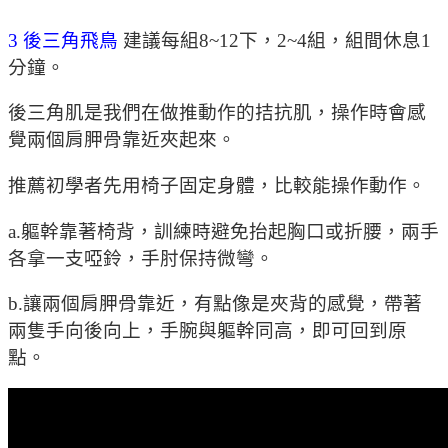
3 後三角飛鳥
建議每組8~12下，2~4組，組間休息1
分鐘。
後三角肌是我們在做推動作的拮抗肌，操作時會感
覺兩個肩胛骨靠近夾起來。
推薦初學者先用椅子固定身體，比較能操作動作。
a.軀幹靠著椅背，訓練時避免抬起胸口或折腰，兩手
各拿一支啞鈴，手肘保持微彎。
b.讓兩個肩胛骨靠近，有點像是夾背的感覺，帶著
兩隻手向後向上，手腕與軀幹同高，即可回到原
點。