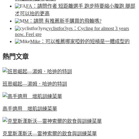
FA
：請問作者 短距離選手 跑步時要縮小腹跑 腿部
才可以抬的更高
M
：請問 有推薦新手購買的飛輪嗎?
cyclistfor3yrs
：Cycling for almost 3 years
now. Feel gre
Mike
：可以推薦哪家啞鈴的短槓是一體成型的
熱門文章
班恩崛起—湯姆．哈迪的特訓
高手適用 增肌訓練菜單
克里斯漢斯沃—雷神索爾的飲食與訓練菜單