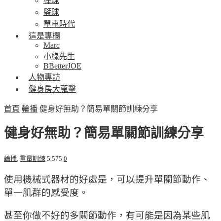
棒球
籃球
單車時代
這是專欄
Marc
小綠先生
BBetterJOE
人物專訪
健身房大蒐擊
首頁
輪播
健身好無助？簡易單關節訓練分享
健身好無助？簡易單關節訓練分享
輪播
,
重量訓練
5,575
0
使用機械式器材的好處是，可以提升單關節動作、
單一肌群的感受度。
甚至你做不好的多關節動作，有可能是因為某些肌